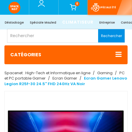
0
SPÉCIALE ÉTÉ
CLIMATISEUR
Déstockage
Spéciale Mouled
Entreprise
Contac
Rechercher
CATÉGORIES
Spacenet : High-Tech et Informatique en ligne
Gaming
PC
et PC portable Gamer
Ecran Gamer
Ecran Gamer Lenovo
Legion R25f-30 24.5'' FHD 240Hz VA Noir