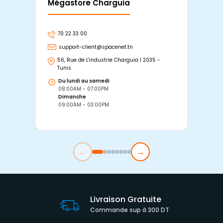
Mégastore Charguia
Mag
70 22 33 00
7
support-client@spacenet.tn
s
56, Rue de L'industrie Charguia I 2035 -
25
Tunis
Tu
Du lundi au samedi
D
08:00AM - 07:00PM
0
Dimanche
D
09:00AM - 03:00PM
0
←
→
Livraison Gratuite
Commande sup à 300 DT