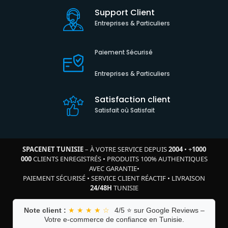
Support Client
Entreprises & Particuliers
Paiement Sécurisé
Entreprises & Particuliers
Satisfaction client
Satisfait où Satisfait
SPACENET TUNISIE
– À VOTRE SERVICE DEPUIS
2004
•
+
1000
000
CLIENTS ENREGISTRÉS
•
PRODUITS 100% AUTHENTIQUES
AVEC GARANTIE
•
PAIEMENT SÉCURISÉ
•
SERVICE CLIENT RÉACTIF
•
LIVRAISON
24/48H
TUNISIE
Note client :
★ ★ ★ ★ ☆
4/5 ⭐ sur Google Reviews –
Votre e-commerce de confiance en Tunisie.