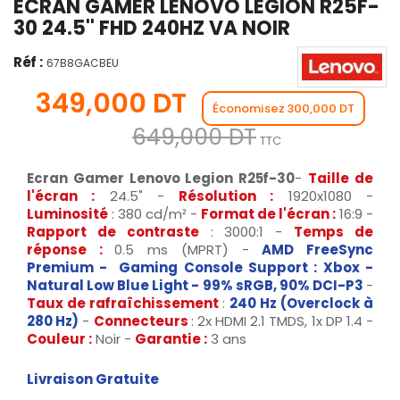
ECRAN GAMER LENOVO LEGION R25F-
30 24.5'' FHD 240HZ VA NOIR
Réf :
67B8GACBEU
349,000 DT
Économisez 300,000 DT
649,000 DT
TTC
Ecran Gamer Lenovo Legion R25f-30
-
Taille de
l'écran
:
24.5" -
Résolution
:
1920x1080 -
Luminosité
: 380 cd/m² -
Format de l'écran
:
16:9 -
Rapport de contraste
: 3000:1 -
Temps de
réponse
:
0.5 ms (MPRT) -
AMD FreeSync
Premium -
Gaming Console Support : Xbox -
Natural Low Blue Light -
99% sRGB, 90% DCI-P3
-
Taux de rafraîchissement
:
240 Hz (Overclock à
280 Hz)
-
Connecteurs
: 2x HDMI 2.1 TMDS, 1x DP 1.4 -
Couleur
:
Noir -
Garantie
:
3 ans
Livraison Gratuite