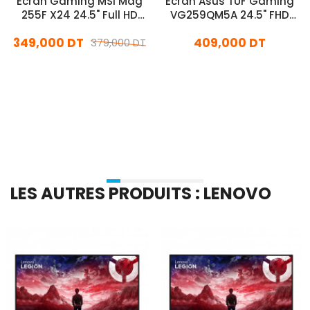
Ecran Gaming MSI Mag
Ecran Asus TUF Gaming
255F X24 24.5" Full HD
VG259QM5A 24.5" FHD
Fast IPS 240Hz
Fast IPS 240Hz Noir
349,000 DT
409,000 DT
379,000 DT
En stock
En stock
Ajouter Au Panier
Ajouter Au Panier
LES AUTRES PRODUITS : LENOVO