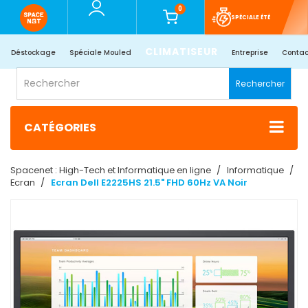
0
SPÉCIALE ÉTÉ
CLIMATISEUR
Déstockage
Spéciale Mouled
Entreprise
Contac
Rechercher
CATÉGORIES
Spacenet : High-Tech et Informatique en ligne
Informatique
Ecran
Ecran Dell E2225HS 21.5" FHD 60Hz VA Noir