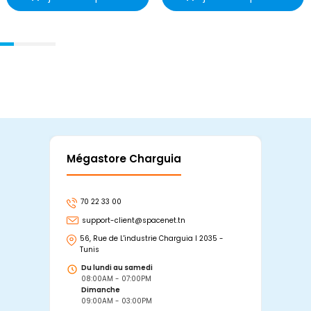
Mégastore Charguia
Mag
70 22 33 00
7
support-client@spacenet.tn
s
56, Rue de L'industrie Charguia I 2035 -
25
Tunis
Tu
Du lundi au samedi
D
08:00AM - 07:00PM
0
Dimanche
D
09:00AM - 03:00PM
0