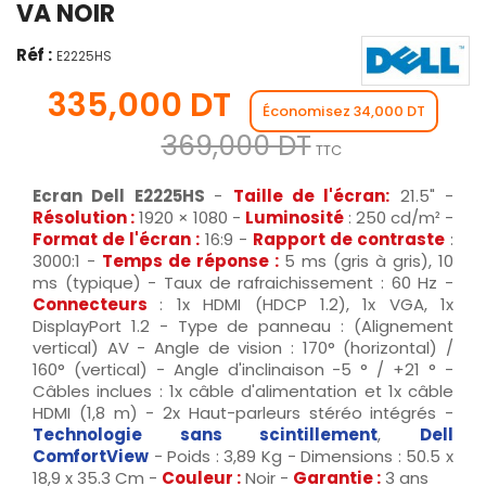
VA NOIR
Réf :
E2225HS
335,000 DT
Économisez 34,000 DT
369,000 DT
TTC
Ecran Dell E2225HS
-
Taille de l'écran
:
21.5" -
Résolution
:
1920 × 1080 -
Luminosité
: 250 cd/m² -
Format de l'écran
:
16:9 -
Rapport de contraste
:
3000:1 -
Temps de réponse
:
5 ms (gris à gris), 10
ms (typique) - Taux de rafraichissement : 60 Hz -
Connecteurs
: 1x HDMI (HDCP 1.2), 1x VGA, 1x
DisplayPort 1.2 - Type de panneau : (Alignement
vertical) AV - Angle de vision : 170° (horizontal) /
160° (vertical) - Angle d'inclinaison -5 ° / +21 ° -
Câbles inclues : 1x câble d'alimentation et 1x câble
HDMI (1,8 m) - 2x Haut-parleurs stéréo intégrés -
Technologie sans scintillement
,
Dell
ComfortView
- Poids : 3,89 Kg - Dimensions : 50.5 x
18,9 x 35.3 Cm -
Couleur
:
Noir -
Garantie
:
3 ans