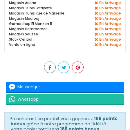
En Arrivage
Magasin Ariana
En Arrivage
Magasin Tunis Lafayette
En Arrivage
Magasin Tunis Rue de Marseille
En Arrivage
Magasin Mourouj
En Arrivage
Gamershop El Menzah 5
En Arrivage
Magasin Hammamet
En Arrivage
Magasin Sousse
En Arrivage
Stock Central
En Arrivage
Vente en Ligne
Messenger
Whatsapp
En achetant ce produit vous gagnerez
168 points
bonus
grâce à notre programme de fidélité.
Votre panier totalisera
168 points bonus
.