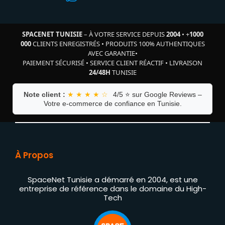
SPACENET TUNISIE
– À VOTRE SERVICE DEPUIS
2004
•
+
1000
000
CLIENTS ENREGISTRÉS
•
PRODUITS 100% AUTHENTIQUES
AVEC GARANTIE
•
PAIEMENT SÉCURISÉ
•
SERVICE CLIENT RÉACTIF
•
LIVRAISON
24/48H
TUNISIE
Note client :
★ ★ ★ ★ ☆
4/5 ⭐ sur Google Reviews –
Votre e-commerce de confiance en Tunisie.
À Propos
SpaceNet Tunisie a démarré en 2004, est une
entreprise de référence dans le domaine du High-
Tech