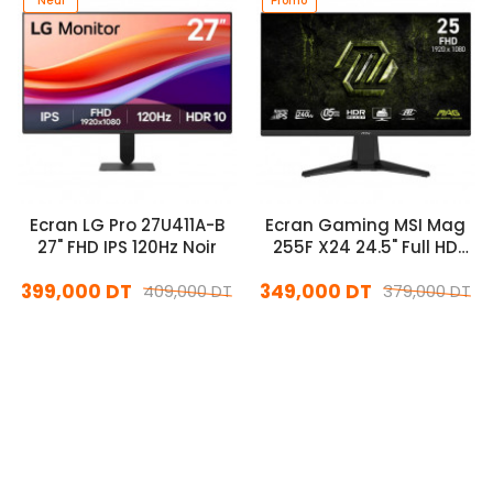
Promo
Neuf
Promo
Ecran LG Pro 27U411A-B
Ecran Gaming MSI Mag
27" FHD IPS 120Hz Noir
255F X24 24.5" Full HD
Fast IPS 240Hz
399,000 DT
349,000 DT
409,000 DT
379,000 DT
En stock
En stock
Ajouter Au Panier
Ajouter Au Panier