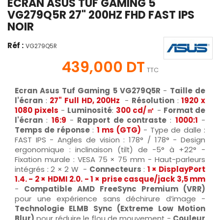
ECRAN ASUS TUF GAMING 5
VG279Q5R 27" 200HZ FHD FAST IPS
NOIR
Réf :
VG279Q5R
439,000 DT
TTC
Ecran Asus Tuf Gaming 5 VG279Q5R
-
Taille de
l'écran
:
27" Full HD, 200Hz
-
Résolution
:
1920 x
1080 pixels
-
Luminosité
:
300 cd/㎡
-
Format de
l'écran
:
16:9
-
Rapport de contraste
:
1000:1
-
Temps de réponse
:
1 ms (GTG)
- Type de dalle :
FAST IPS - Angles de vision : 178° / 178° - Design
ergonomique : inclinaison (tilt) de -5° à +22° -
Fixation murale : VESA 75 × 75 mm - Haut-parleurs
intégrés : 2 × 2 W -
Connecteurs
:
1 × DisplayPort
1.4. - 2 × HDMI 2.0. - 1 × prise casque/jack 3,5 mm
-
Compatible AMD FreeSync Premium (VRR)
pour une expérience sans déchirure d’image -
Technologie ELMB Sync (Extreme Low Motion
Blur)
pour réduire le flou de mouvement -
Couleur