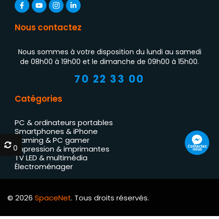
Nous contactez
Nous sommes à votre disposition du lundi au samedi
de 08h00 à 19h00 et le dimanche de 09h00 à 15h00.
70 22 33 00
Catégories
PC & ordinateurs portables
Smartphones & iPhone
Gaming & PC gamer
0
0
Contactez
Impression & imprimantes
nous
TV LED & multimédia
Électroménager
© 2026
SpaceNet
. Tous droits réservés.