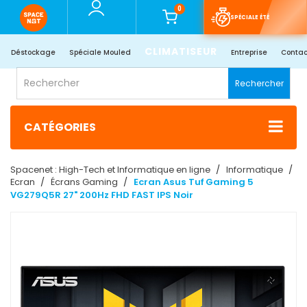
0
SPÉCIALE ÉTÉ
CLIMATISEUR
Déstockage
Spéciale Mouled
Entreprise
Contac
Rechercher
CATÉGORIES
Spacenet : High-Tech et Informatique en ligne
Informatique
Ecran
Écrans Gaming
Ecran Asus Tuf Gaming 5
VG279Q5R 27" 200Hz FHD FAST IPS Noir