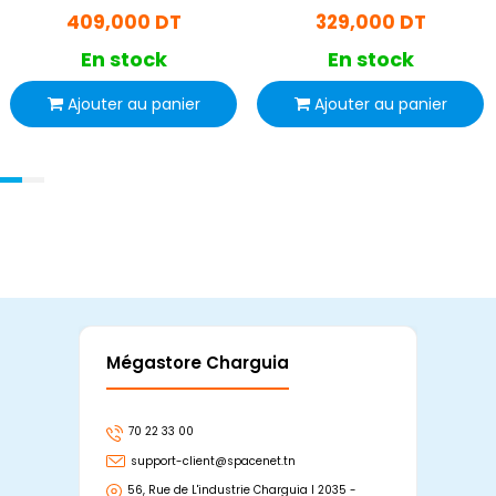
409,000 DT
329,000 DT
En stock
En stock
Ajouter au panier
Ajouter au panier
Mégastore Charguia
Mag
70 22 33 00
7
support-client@spacenet.tn
s
56, Rue de L'industrie Charguia I 2035 -
25