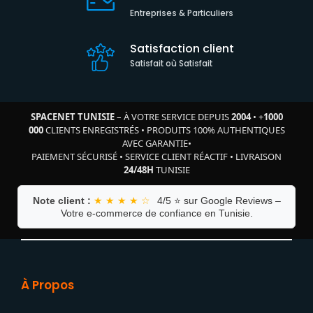
Entreprises & Particuliers
Satisfaction client
Satisfait où Satisfait
SPACENET TUNISIE
– À VOTRE SERVICE DEPUIS
2004
•
+
1000
000
CLIENTS ENREGISTRÉS
•
PRODUITS 100% AUTHENTIQUES
AVEC GARANTIE
•
PAIEMENT SÉCURISÉ
•
SERVICE CLIENT RÉACTIF
•
LIVRAISON
24/48H
TUNISIE
Note client :
★ ★ ★ ★ ☆
4/5 ⭐ sur Google Reviews –
Votre e-commerce de confiance en Tunisie.
À Propos