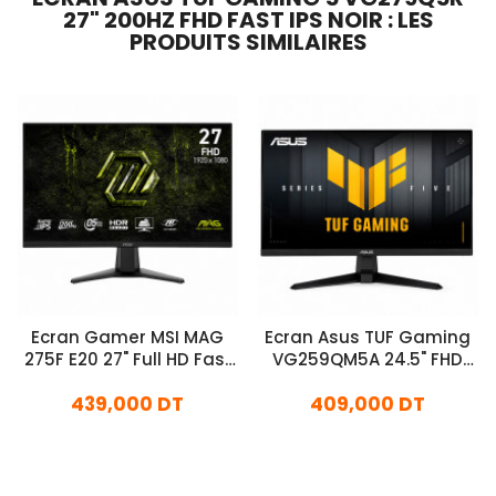
27" 200HZ FHD FAST IPS NOIR : LES
PRODUITS SIMILAIRES
Ecran Gamer MSI MAG
Ecran Asus TUF Gaming
275F E20 27" Full HD Fast
VG259QM5A 24.5" FHD
IPS 200Hz Noir
Fast IPS 240Hz Noir
439,000 DT
409,000 DT
En stock
En stock