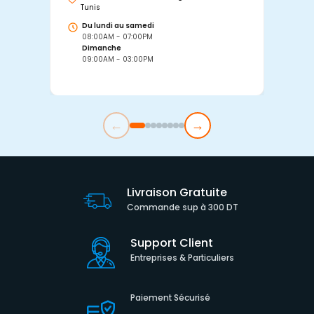
Tunis
Tu
Du lundi au samedi
D
08:00AM - 07:00PM
0
Dimanche
D
09:00AM - 03:00PM
0
←
→
Livraison Gratuite
Commande sup à 300 DT
Support Client
Entreprises & Particuliers
Paiement Sécurisé