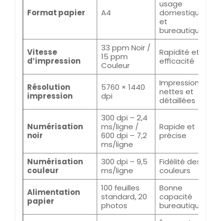
usage
Format papier
A4
domestique
et
bureautique
33 ppm Noir /
Vitesse
Rapidité et
15 ppm
d’impression
efficacité
Couleur
Impressions
Résolution
5760 × 1440
nettes et
impression
dpi
détaillées
300 dpi – 2,4
Numérisation
ms/ligne /
Rapide et
noir
600 dpi – 7,2
précise
ms/ligne
Numérisation
300 dpi – 9,5
Fidélité des
couleur
ms/ligne
couleurs
100 feuilles
Bonne
Alimentation
standard, 20
capacité
papier
photos
bureautique