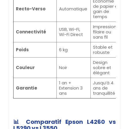
Économie
de papier et
Recto-Verso
Automatique
gain de
temps
Impression
USB, Wi-Fi,
Connectivité
filaire ou
Wi-Fi Direct
sans fil
Stable et
Poids
6 kg
robuste
Design
Couleur
Noir
sobre et
élégant
1 an +
Jusqu’à 4
Garantie
Extension 3
ans de
ans
tranquillité
📊 Comparatif Epson L4260 vs
L5290 vs L3550