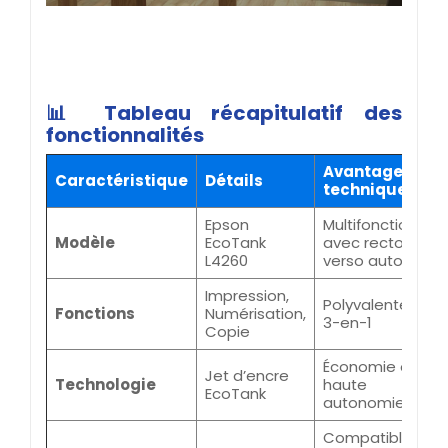
📊 Tableau récapitulatif des
fonctionnalités
Avantages
Caractéristique
Détails
techniques
Epson
Multifonction
Modèle
EcoTank
avec recto-
L4260
verso auto
Impression,
Polyvalente
Fonctions
Numérisation,
3-en-1
Copie
Économie et
Jet d’encre
Technologie
haute
EcoTank
autonomie
Compatible