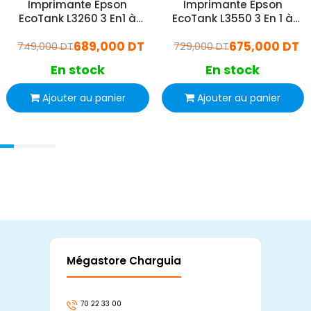
Imprimante Epson
Imprimante Epson
EcoTank L3260 3 En1 à
EcoTank L3550 3 En 1 à
Réservoir d'Encre Couleur
Réservoir d'Encre Couleur
689,000 DT
675,000 DT
749,000 DT
Wifi
729,000 DT
Wifi
En stock
En stock
Ajouter au panier
Ajouter au panier
Mégastore Charguia
Mag
70 22 33 00
7