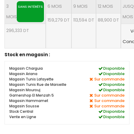
3
6 MOIS
9 MOIS
12 MOIS
JUSQ
SANS INTÉRÊTS
MOIS
MOIS
159,279 DT
113,594 DT
88,900 DT
296,333 DT
V
Cond
Stock en magasin :
Disponible
Magasin Charguia
Disponible
Magasin Ariana
Sur commande
Magasin Tunis Lafayette
Disponible
Magasin Tunis Rue de Marseille
Disponible
Magasin Mourouj
Sur commande
Gamershop El Menzah 5
Sur commande
Magasin Hammamet
Sur commande
Magasin Sousse
Disponible
Stock Central
Disponible
Vente en Ligne