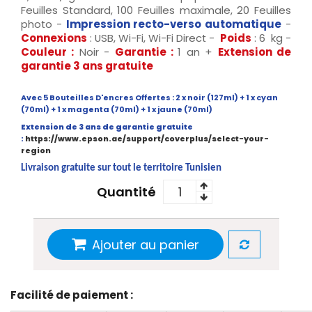
Feuilles Standard, 100 Feuilles maximale, 20 Feuilles
photo -
Impression recto-verso automatique
-
Connexions
: USB, Wi-Fi, Wi-Fi Direct -
Poids
: 6 kg -
Couleur :
Noir -
Garantie :
1 an +
Extension de
garantie 3 ans gratuite
Avec 5 Bouteilles D'encres Offertes : 2 x noir (127ml) + 1 x cyan
(70ml) + 1 x magenta (70ml) + 1 x jaune (70ml)
Extension de 3 ans de garantie gratuite
:
https://www.epson.ae/support/coverplus/select-your-
region
Livraison gratuite sur tout le territoire Tunisien
Quantité
Ajouter au panier
Facilité de paiement :