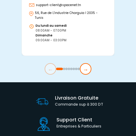
support-client@spacenet.tn
s
56, Rue de L'industrie Charguia I 2035 -
25
Tunis
Tu
Du lundi au samedi
D
08:00AM - 07:00PM
0
Dimanche
D
09:00AM - 03:00PM
0
←
→
Livraison Gratuite
Commande sup à 300 DT
Support Client
Entreprises & Particuliers