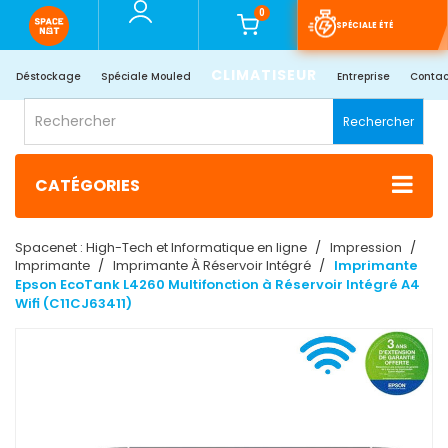
0
SPÉCIALE ÉTÉ
CLIMATISEUR
Déstockage
Spéciale Mouled
Entreprise
Contac
Rechercher
CATÉGORIES
Spacenet : High-Tech et Informatique en ligne
Impression
Imprimante
Imprimante À Réservoir Intégré
Imprimante
Epson EcoTank L4260 Multifonction à Réservoir Intégré A4
Wifi (C11CJ63411)