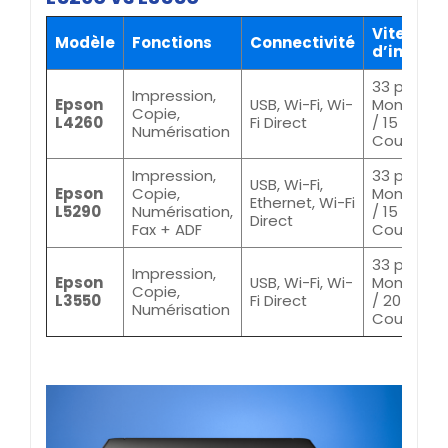
Vitesse
Modèle
Fonctions
Connectivité
d’impres
33 ppm
Impression,
Epson
USB, Wi-Fi, Wi-
Monochr
Copie,
L4260
Fi Direct
/ 15 ppm
Numérisation
Couleur
Impression,
33 ppm
USB, Wi-Fi,
Epson
Copie,
Monochr
Ethernet, Wi-Fi
L5290
Numérisation,
/ 15 ppm
Direct
Fax + ADF
Couleur
33 ppm
Impression,
Epson
USB, Wi-Fi, Wi-
Monochr
Copie,
L3550
Fi Direct
/ 20 ppm
Numérisation
Couleur