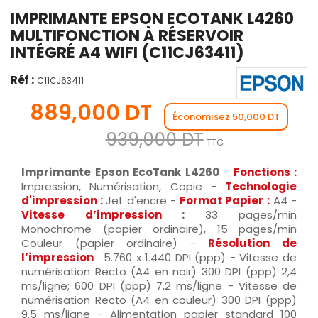
IMPRIMANTE EPSON ECOTANK L4260
MULTIFONCTION À RÉSERVOIR
INTÉGRÉ A4 WIFI (C11CJ63411)
Réf :
C11CJ63411
889,000 DT
Économisez 50,000 DT
939,000 DT
TTC
Imprimante Epson EcoTank L4260
-
Fonctions :
Impression, Numérisation, Copie -
Technologie
d'impression :
Jet d'encre -
Format Papier :
A4 -
Vitesse d’impression
:
33 pages/min
Monochrome (papier ordinaire), 15 pages/min
Couleur (papier ordinaire) -
Résolution de
l’impression
: 5.760 x 1.440 DPI (ppp) - Vitesse de
numérisation Recto (A4 en noir) 300 DPI (ppp) 2,4
ms/ligne; 600 DPI (ppp) 7,2 ms/ligne - Vitesse de
numérisation Recto (A4 en couleur) 300 DPI (ppp)
9,5 ms/ligne - Alimentation papier standard 100