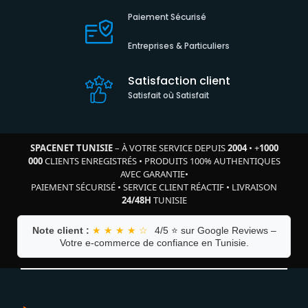
Paiement Sécurisé
Entreprises & Particuliers
Satisfaction client
Satisfait où Satisfait
SPACENET TUNISIE
– À VOTRE SERVICE DEPUIS
2004
•
+
1000
000
CLIENTS ENREGISTRÉS
•
PRODUITS 100% AUTHENTIQUES
AVEC GARANTIE
•
PAIEMENT SÉCURISÉ
•
SERVICE CLIENT RÉACTIF
•
LIVRAISON
24/48H
TUNISIE
Note client :
★ ★ ★ ★ ☆
4/5 ⭐ sur Google Reviews –
Votre e-commerce de confiance en Tunisie.