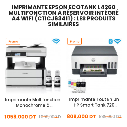
IMPRIMANTE EPSON ECOTANK L4260
MULTIFONCTION À RÉSERVOIR INTÉGRÉ
A4 WIFI (C11CJ63411) : LES PRODUITS
SIMILAIRES
Promo
Promo
Imprimante Tout En Un
Imprimante Multifonction
HP Smart Tank 720
Monochrome à
6UU46A Duplexeur Wifi
Réservoirs D’encre Epson
809,000 DT
1 058,000 DT
889,000 DT
EcoTank M3170 Blanc
1 099,000 DT