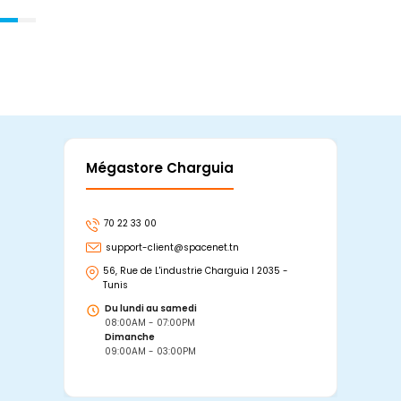
Mégastore Charguia
Mag
70 22 33 00
7
support-client@spacenet.tn
s
56, Rue de L'industrie Charguia I 2035 -
25
Tunis
Tu
Du lundi au samedi
D
08:00AM - 07:00PM
0
Dimanche
D
09:00AM - 03:00PM
0