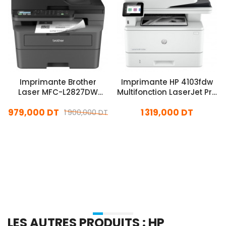
Imprimante Brother
Imprimante HP 4103fdw
Laser MFC-L2827DW
Multifonction LaserJet Pro
Multifonction
Monochrome Wifi
979,000 DT
1 319,000 DT
Monochrome Wifi
1 900,000 DT
En stock
En stock
Ajouter Au Panier
Ajouter Au Panier
LES AUTRES PRODUITS : HP