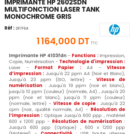
IMPRIMANTE HP 2602SDN
MULTIFONCTION LASER TANK
MONOCHROME GRIS
Réf :
2R7F6A
1 164,000 DT
TTC
Imprimante HP 4103fdn
-
Fonctions :
Impression,
Copie, Numérisation -
Technologie d'impression :
Laser -
Format Papier :
A4 -
Vitesse
d’impression :
Jusqu'à 22 ppm A4 (Noir et Blanc),
Jusqu'à 23 ppm (ISO, lettre) -
Vitesse de
numérisation
: Jusqu'à 19 ppm (noir et blanc),
jusqu'à 10 ppm (couleur) (normale, A4) , Jusqu'à 20
ppm (noir et blanc), jusqu'à 11 ppm (couleur)
(normale, lettre) -
Vitesse de copie
: Jusqu'à 22
cpm (noir, qualité normale, A4) -
Résolution de
l’impression :
Optique Jusqu'à 600 ppp , matériel
600 x 1200 ppp -
Résolution de numérisation
:
Jusqu’à 600 ppp (Optique) , 600 x 1200 ppp
(Matériel) -
Connectivité
: USB haute vitesse