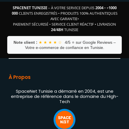
SPACENET TUNISIE
– À VOTRE SERVICE DEPUIS
2004
•
+
1000
000
CLIENTS ENREGISTRÉS
•
PRODUITS 100% AUTHENTIQUES
AVEC GARANTIE
•
PAIEMENT SÉCURISÉ
•
SERVICE CLIENT RÉACTIF
•
LIVRAISON
24/48H
TUNISIE
Note client :
★ ★ ★ ★ ☆
4/5 ⭐ sur Google Reviews –
Votre e-commerce de confiance en Tunisie.
À Propos
SpaceNet Tunisie a démarré en 2004, est une
entreprise de référence dans le domaine du High-
Tech