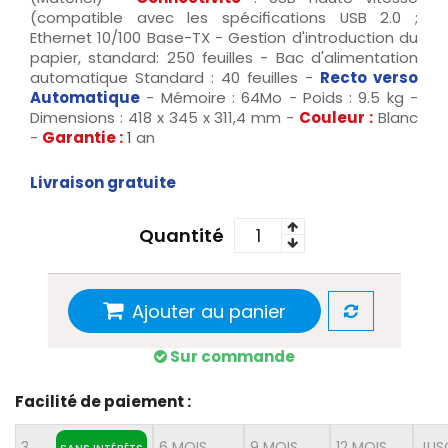
(compatible avec les spécifications USB 2.0 ;
Ethernet 10/100 Base-TX - Gestion d'introduction du
papier, standard: 250 feuilles - Bac d'alimentation
automatique Standard : 40 feuilles -
Recto verso
Automatique
- Mémoire : 64Mo - Poids : 9.5 kg -
Dimensions : 418 x 345 x 311,4 mm -
Couleur :
Blanc
-
Garantie :
1
an
Livraison gratuite
Quantité
Ajouter au panier
Sur commande
Facilité de paiement :
3
6 MOIS
9 MOIS
12 MOIS
JUS
SANS INTÉRÊTS