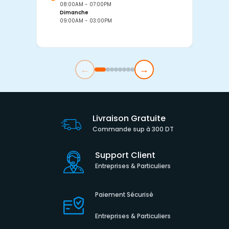
08:00AM - 07:00PM
0
Dimanche
D
09:00AM - 03:00PM
0
←
→
Livraison Gratuite
Commande sup à 300 DT
Support Client
Entreprises & Particuliers
Paiement Sécurisé
Entreprises & Particuliers