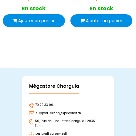
En stock
En stock
Ajouter au panier
Ajouter au panier
Mégastore Charguia
Mag
70 22 33 00
7
support-client@spacenet.tn
s
56, Rue de L'industrie Charguia I 2035 -
25
Tunis
Tu
Du lundi au samedi
D