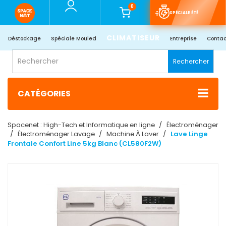
0
SPÉCIALE ÉTÉ
CLIMATISEUR
Déstockage
Spéciale Mouled
Entreprise
Contac
Rechercher
CATÉGORIES
Spacenet : High-Tech et Informatique en ligne
Électroménager
Électroménager Lavage
Machine À Laver
Lave Linge
Frontale Confort Line 5kg Blanc (CL580F2W)