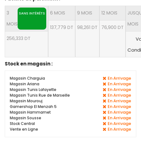
3
6 MOIS
9 MOIS
12 MOIS
JUSQU
SANS INTÉRÊTS
MOIS
MOIS
137,779 DT
98,261 DT
76,900 DT
256,333 DT
Vo
Condi
Stock en magasin :
En Arrivage
Magasin Charguia
En Arrivage
Magasin Ariana
En Arrivage
Magasin Tunis Lafayette
En Arrivage
Magasin Tunis Rue de Marseille
En Arrivage
Magasin Mourouj
En Arrivage
Gamershop El Menzah 5
En Arrivage
Magasin Hammamet
En Arrivage
Magasin Sousse
En Arrivage
Stock Central
En Arrivage
Vente en Ligne