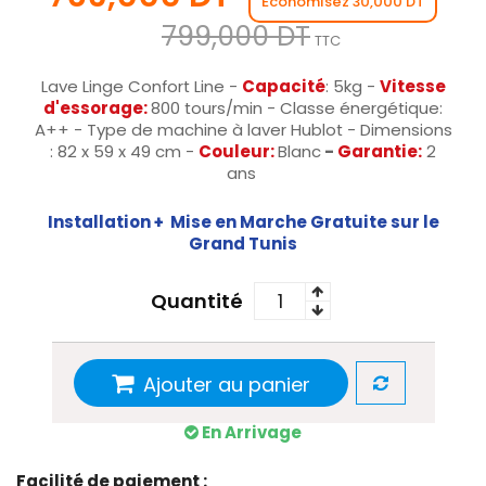
Économisez 30,000 DT
799,000 DT
TTC
Lave Linge Confort Line -
Capacité
: 5kg -
Vitesse
d'essorage:
800 tours/min - Classe énergétique:
A++ - Type de machine à laver Hublot - Dimensions
: 82 x 59 x 49 cm -
Couleur:
Blanc
-
Garantie:
2
ans
Installation + Mise en Marche Gratuite sur le
Grand Tunis
Quantité
Ajouter au panier
En Arrivage
Facilité de paiement :