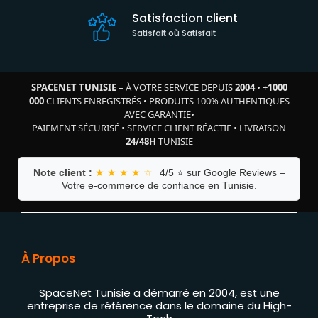
Satisfaction client
Satisfait où Satisfait
SPACENET TUNISIE
– À VOTRE SERVICE DEPUIS
2004
•
+
1000
000
CLIENTS ENREGISTRÉS
•
PRODUITS 100% AUTHENTIQUES
AVEC GARANTIE
•
PAIEMENT SÉCURISÉ
•
SERVICE CLIENT RÉACTIF
•
LIVRAISON
24/48H
TUNISIE
Note client :
★ ★ ★ ★ ☆
4/5 ⭐ sur Google Reviews –
Votre e-commerce de confiance en Tunisie.
À Propos
SpaceNet Tunisie a démarré en 2004, est une
entreprise de référence dans le domaine du High-