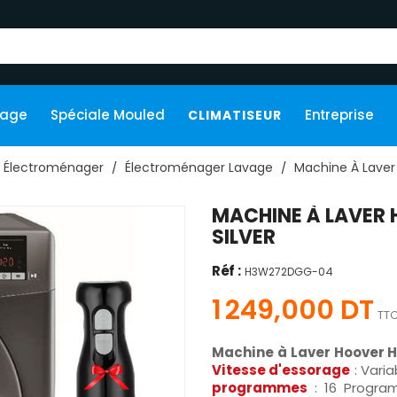
kage
Spéciale Mouled
Entreprise
CLIMATISEUR
Électroménager
Électroménager Lavage
Machine À Laver
MACHINE À LAVER
SILVER
Réf :
H3W272DGG-04
1 249,000 DT
TT
Machine à Laver Hoove
Vitesse d'essorage
: Varia
programmes
: 16 Progr