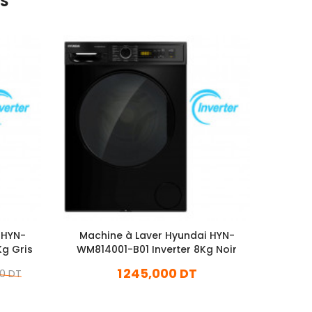
ES
 HYN-
Machine à Laver Hyundai HYN-
M
g Gris
WM814001-B01 Inverter 8Kg Noir
Tele
1 245,000 DT
00 DT
En stock