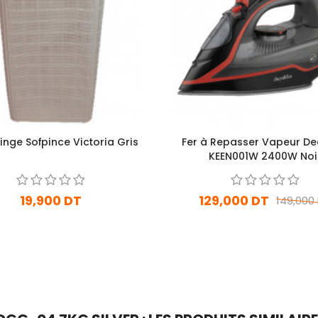
inge Sofpince Victoria Gris
Fer à Repasser Vapeur De
KEEN001W 2400W Noi
19,900 DT
129,000 DT
149,000
En stock
En Arrivage
Ajouter Au Panier
Ajouter Au Panier