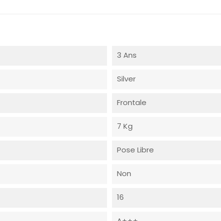
3 Ans
Silver
Frontale
7 Kg
Pose Libre
Non
16
A+++