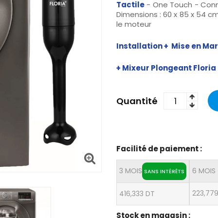
Tactile
- One Touch - Conn
Dimensions : 60 x 85 x 54 c
le moteur
Installation + Mise en Ma
+
Mixeur Plongeant Floria
Quantité
Facilité de paiement :
3 MOIS
6 MOIS
SANS INTÉRÊTS
223,77
416,333 DT
Stock en magasin :