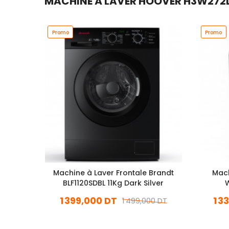
MACHINE À LAVER HOOVER H3W272DG
Promo
Promo
Machine à Laver Frontale Brandt
Mach
BLF1120SDBL 11Kg Dark Silver
W
1 399,000 DT
1 3
1 499,000 DT
En stock