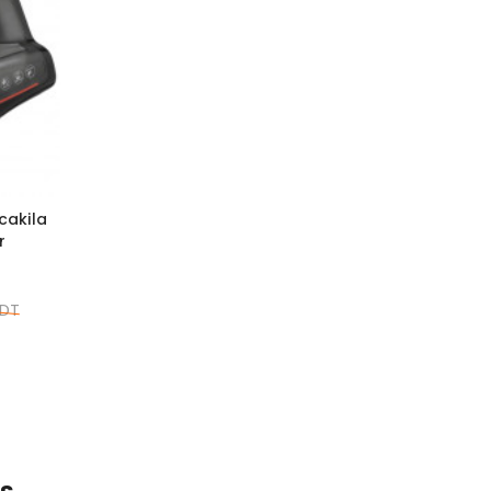
cakila
r
 DT