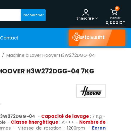
0
Rechercher
Panier
S'inscrire
0,000 DT
Contact
SPÉCIALE ÉTÉ
Machine à Laver Hoover H3W272DGG-04
 HOOVER H3W272DGG-04 7KG
C
r H3W272DGG-04
-
Capacité
de lavage
: 7 Kg
-
ble -
Classe énergétique
: A+++ -
Nombre de
ammes -
Vitesse de rotation : 1200rpm
-
Ecran