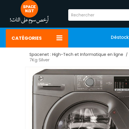
Déstoc
CATÉGORIES
Spacenet : High-Tech et Informatique en ligne
7Kg Silver