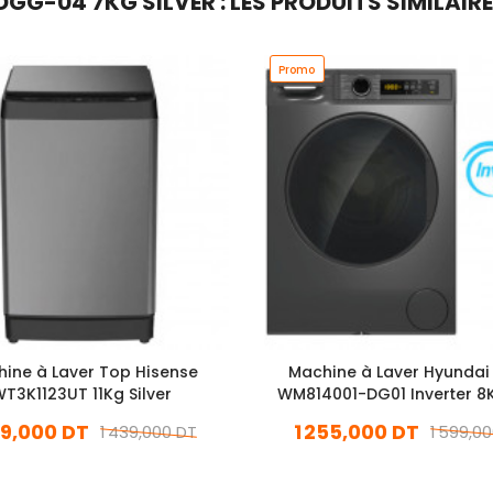
G-04 7KG SILVER : LES PRODUITS SIMILAIR
Promo
ine à Laver Top Hisense
Machine à Laver Hyundai
T3K1123UT 11Kg Silver
WM814001-DG01 Inverter 8K
39,000 DT
1 255,000 DT
1 439,000 DT
1 599,0
En stock
En stock