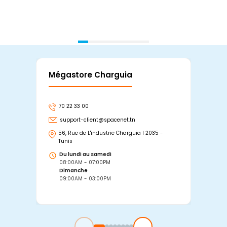
Mégastore Charguia
Mag
70 22 33 00
7
support-client@spacenet.tn
s
56, Rue de L'industrie Charguia I 2035 -
25
Tunis
Tu
Du lundi au samedi
D
08:00AM - 07:00PM
0
Dimanche
D
09:00AM - 03:00PM
0
←
→