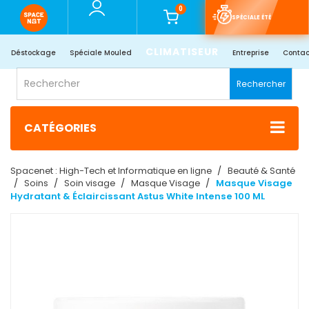
0
SPÉCIALE ÉTÉ
CLIMATISEUR
Déstockage
Spéciale Mouled
Entreprise
Contac
Rechercher
CATÉGORIES
Spacenet : High-Tech et Informatique en ligne
Beauté & Santé
Soins
Soin visage
Masque Visage
Masque Visage
Hydratant & Éclaircissant Astus White Intense 100 ML