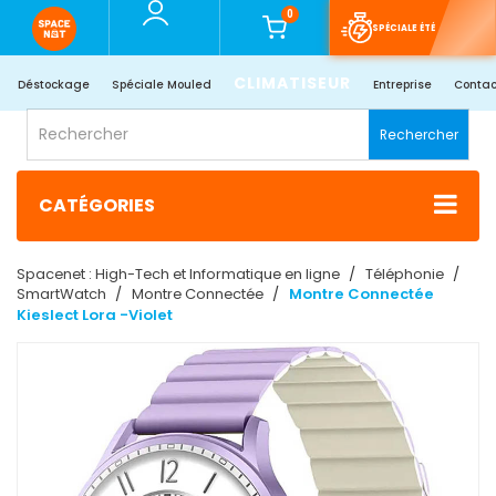
0
SPÉCIALE ÉTÉ
CLIMATISEUR
Déstockage
Spéciale Mouled
Entreprise
Contac
Rechercher
CATÉGORIES
Spacenet : High-Tech et Informatique en ligne
Téléphonie
SmartWatch
Montre Connectée
Montre Connectée
Kieslect Lora -Violet