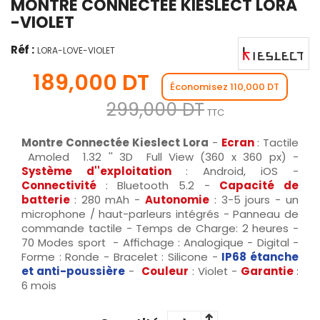
MONTRE CONNECTÉE KIESLECT LORA
-VIOLET
Réf :
LORA-LOVE-VIOLET
189,000 DT
Économisez 110,000 DT
299,000 DT
TTC
Montre Connectée Kieslect Lora
-
Ecran
: Tactile
Amoled
1.32 '' 3D Full View (360 x 360 px) -
Système d''exploitation
: Android, iOS -
Connectivité
: Bluetooth 5.2 -
Capacité de
batterie
: 280 mAh -
Autonomie
: 3-5 jours - un
microphone / haut-parleurs intégrés - Panneau de
commande tactile - Temps de Charge: 2 heures -
70 Modes sport - Affichage
: 
Analogique - Digital -
Forme
 : 
Ronde - Bracelet :
Silicone -
IP68 étanche
et anti-poussière
-
Couleur
: Violet -
Garantie
:
6 mois