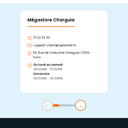
Mégastore Charguia
Mag
70 22 33 00
7
support-client@spacenet.tn
s
56, Rue de L'industrie Charguia I 2035 -
25
Tunis
Tu
Du lundi au samedi
D
08:00AM - 07:00PM
0
Dimanche
D
09:00AM - 03:00PM
0
←
→