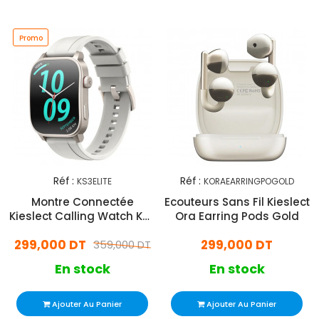
Promo
Réf :
Réf :
KS3ELITE
KORAEARRINGPOGOLD
Montre Connectée
Ecouteurs Sans Fil Kieslect
Kieslect Calling Watch KS3
Ora Earring Pods Gold
Elite Starlight
299,000 DT
299,000 DT
359,000 DT
En stock
En stock
Ajouter Au Panier
Ajouter Au Panier