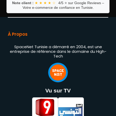
Note client :
★ ★ ★ ★ ☆
4/5 ⭐ sur Google Reviews –
Votre e-commerce de confiance en Tunisie.
À Propos
SpaceNet Tunisie a démarré en 2004, est une
entreprise de référence dans le domaine du High-
Tech
Vu sur TV