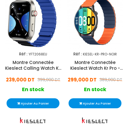
Réf :
Réf :
YFT2068EU
KIESEL-KR-PRO-NOIR
Montre Connectée
Montre Connectée
Kieslect Calling Watch KS
Kieslect Watch Kr Pro -
2 Gris
Bleu & Orange
239,000 DT
299,000 DT
399,000 DT
389,000 DT
En stock
En stock
Ajouter Au Panier
Ajouter Au Panier