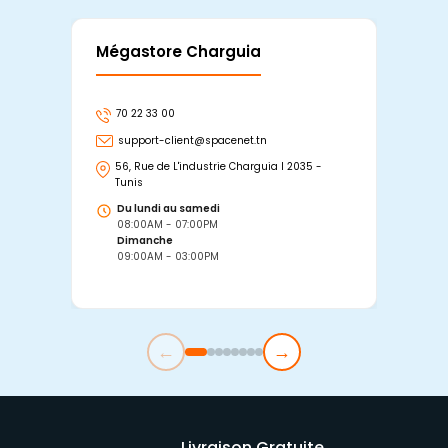
Mégastore Charguia
Mag
70 22 33 00
7
support-client@spacenet.tn
s
56, Rue de L'industrie Charguia I 2035 -
25
Tunis
Tu
Du lundi au samedi
D
08:00AM - 07:00PM
0
Dimanche
D
09:00AM - 03:00PM
0
←
→
Livraison Gratuite