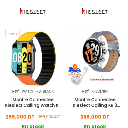
Promo
Réf :
Réf :
WATCH-KS-BLACK
KR3DENIM
Montre Connectée
Montre Connectée
Kieslect Calling Watch KS
Kieslect Calling KR 3
Orangé & Jaune
46.7mm Bleu
299,000 DT
359,000 DT
399,000 DT
En stock
En stock