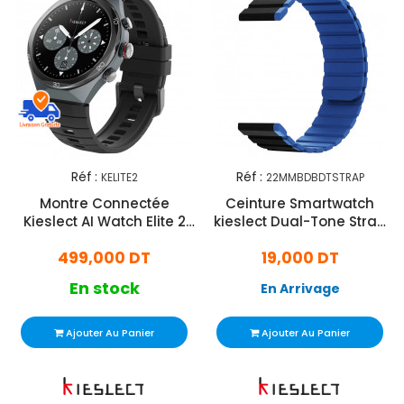
Réf :
Réf :
KELITE2
22MMBDBDTSTRAP
Montre Connectée
Ceinture Smartwatch
Kieslect AI Watch Elite 2
kieslect Dual-Tone Strap
Noir
22mm Noir & Bleu
499,000 DT
19,000 DT
En stock
En Arrivage
Ajouter Au Panier
Ajouter Au Panier