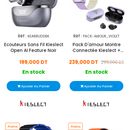
Réf :
Réf :
KEARBUDSBK
PACK-AMOUR_VIOLET
Ecouteurs Sans Fil Kieslect
Pack D'amour Montre
Open AI Feature Noir
Connectée Kieslect +
Écouteur Bluetooth Guess
199,000 DT
239,000 DT
Violet
299,000 DT
En stock
En stock
Ajouter Au Panier
Ajouter Au Panier
Promo
Promo