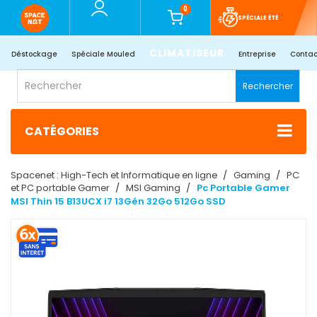
0
SPÉCIALE ÉTÉ
CLIMATISEUR
Déstockage
Spéciale Mouled
Entreprise
Contac
Rechercher
CATÉGORIES
Spacenet : High-Tech et Informatique en ligne
Gaming
PC
et PC portable Gamer
MSI Gaming
Pc Portable Gamer
MSI Thin 15 B13UCX i7 13Gén 32Go 512Go SSD