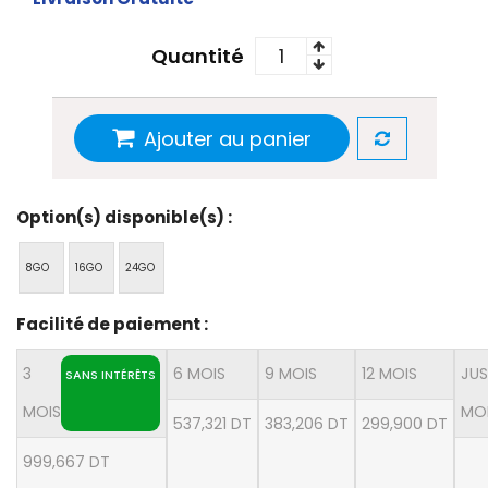
Quantité
Ajouter au panier
Option(s) disponible(s) :
8GO
16GO
24GO
Facilité de paiement :
3
6 MOIS
9 MOIS
12 MOIS
JUS
SANS INTÉRÊTS
MOIS
MO
537,321 DT
383,206 DT
299,900 DT
999,667 DT