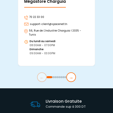
Mégastore Charguia
Mag
70 22 33 00
7
support-client@spacenet.tn
s
56, Rue de L'industrie Charguia I 2035 -
25
Tunis
Tu
Du lundi au samedi
D
08:00AM - 07:00PM
0
Dimanche
D
09:00AM - 03:00PM
0
←
→
Livraison Gratuite
Commande sup à 300 DT