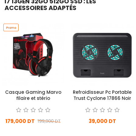
I7 13GÉN 32GO 512GO SSD : LES
ACCESSOIRES ADAPTÉS
Promo
Casque Gaming Marvo
Refroidisseur Pc Portable
filaire et stério
Trust Cyclone 17866 Noir
179,000 DT
39,000 DT
199,000 DT
En stock
En stock