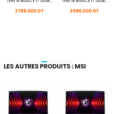
Thin 15 B13UCX i7 13Gén
Thin 15 B13UCX i7 13Gén
24Go 512Go SSD
16Go 512Go SSD
2 799,000 DT
2 599,000 DT
En stock
En stock
Ajouter Au Panier
Ajouter Au Panier
LES AUTRES PRODUITS : MSI