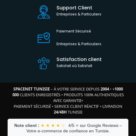
Support Client
Entreprises & Particuliers
Paiement Sécurisé
Entreprises & Particuliers
Satisfaction client
Satisfait où Satisfait
SPACENET TUNISIE
– À VOTRE SERVICE DEPUIS
2004
•
+
1000
000
CLIENTS ENREGISTRÉS
•
PRODUITS 100% AUTHENTIQUES
AVEC GARANTIE
•
PAIEMENT SÉCURISÉ
•
SERVICE CLIENT RÉACTIF
•
LIVRAISON
24/48H
TUNISIE
Note client :
★ ★ ★ ★ ☆
4/5 ⭐ sur Google Reviews –
Votre e-commerce de confiance en Tunisie.