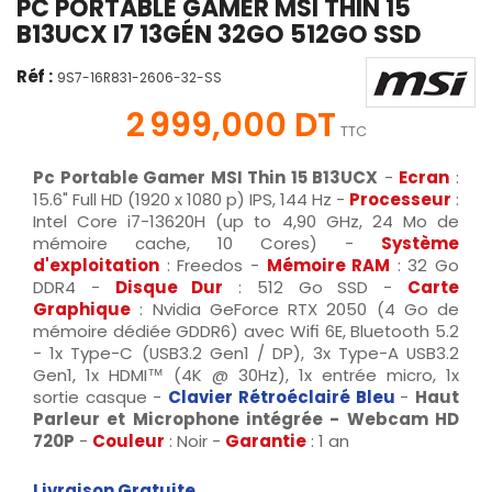
PC PORTABLE GAMER MSI THIN 15
B13UCX I7 13GÉN 32GO 512GO SSD
Réf :
9S7-16R831-2606-32-SS
2 999,000 DT
TTC
Pc Portable Gamer MSI Thin 15 B13UCX
-
Ecran
:
15.6" Full HD (1920 x 1080 p) IPS, 144 Hz -
Processeur
:
Intel Core i7-13620H (up to 4,90 GHz, 24 Mo de
mémoire cache, 10 Cores) -
Système
d'exploitation
: Freedos -
Mémoire RAM
: 32 Go
DDR4 -
Disque Dur
: 512 Go SSD -
Carte
Graphique
: Nvidia GeForce RTX 2050 (4 Go de
mémoire dédiée GDDR6) avec Wifi 6E, Bluetooth 5.2
- 1x Type-C (USB3.2 Gen1 / DP), 3x Type-A USB3.2
Gen1, 1x HDMI™ (4K @ 30Hz), 1x entrée micro, 1x
sortie casque -
Clavier Rétroéclairé Bleu
-
Haut
Parleur et Microphone intégrée - Webcam HD
720P
-
Couleur
: Noir -
Garantie
: 1 an
Livraison Gratuite