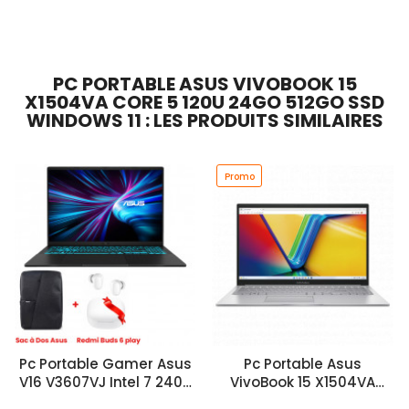
Ajouter Au Panier
Ajouter Au Panier
PC PORTABLE ASUS VIVOBOOK 15
X1504VA CORE 5 120U 24GO 512GO SSD
WINDOWS 11 : LES PRODUITS SIMILAIRES
Promo
Pc Portable Gamer Asus
Pc Portable Asus
V16 V3607VJ Intel 7 240H
VivoBook 15 X1504VA
8Go 512Go SSD RTX 3050
Core 7 24Go 512Go SSD