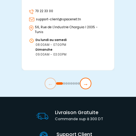
70 22 33 00
7
support-client@spacenet.tn
s
56, Rue de L'industrie Charguia I 2035 -
25
Tunis
Tu
Du lundi au samedi
D
08:00AM - 07:00PM
0
Dimanche
D
09:00AM - 03:00PM
0
←
→
Livraison Gratuite
Commande sup à 300 DT
Support Client