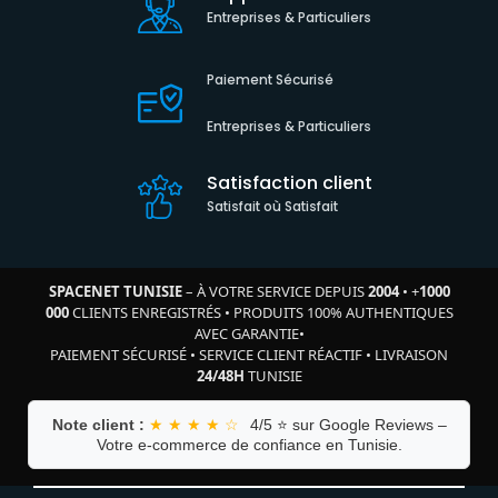
Entreprises & Particuliers
Paiement Sécurisé
Entreprises & Particuliers
Satisfaction client
Satisfait où Satisfait
SPACENET TUNISIE
– À VOTRE SERVICE DEPUIS
2004
•
+
1000
000
CLIENTS ENREGISTRÉS
•
PRODUITS 100% AUTHENTIQUES
AVEC GARANTIE
•
PAIEMENT SÉCURISÉ
•
SERVICE CLIENT RÉACTIF
•
LIVRAISON
24/48H
TUNISIE
Note client :
★ ★ ★ ★ ☆
4/5 ⭐ sur Google Reviews –
Votre e-commerce de confiance en Tunisie.