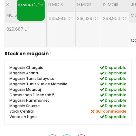
3
6 MOIS
9 MOIS
12 MOIS
JU
SANS INTÉRÊTS
MOIS
M
445,946 DT
318,039 DT
248,900 DT
829,667 DT
Co
Stock en magasin :
Disponible
Magasin Charguia
Disponible
Magasin Ariana
Disponible
Magasin Tunis Lafayette
Disponible
Magasin Tunis Rue de Marseille
Disponible
Magasin Mourouj
Disponible
Gamershop El Menzah 5
Disponible
Magasin Hammamet
Disponible
Magasin Sousse
Sur commande
Stock Central
Disponible
Vente en Ligne