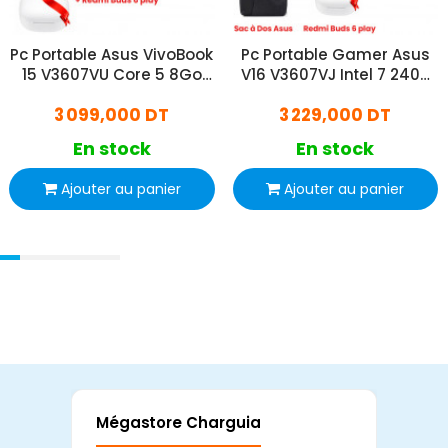
Pc Portable Asus VivoBook
Pc Portable Gamer Asus
15 V3607VU Core 5 8Go
V16 V3607VJ Intel 7 240H
512Go SSD RTX 4050
16Go 512Go SSD RTX 3050
3 099,000 DT
3 229,000 DT
Windows 11
W11
En stock
En stock
Ajouter au panier
Ajouter au panier
Mégastore Charguia
Mag