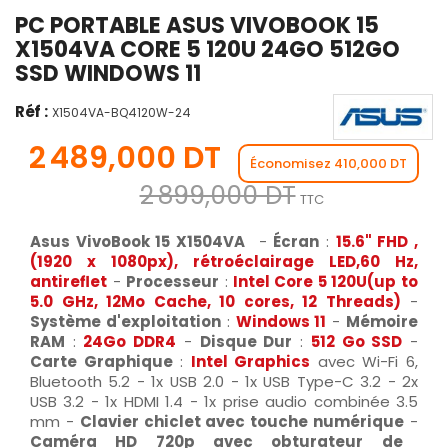
PC PORTABLE ASUS VIVOBOOK 15
X1504VA CORE 5 120U 24GO 512GO
SSD WINDOWS 11
Réf :
X1504VA-BQ4120W-24
2 489,000 DT
Économisez 410,000 DT
2 899,000 DT
TTC
Asus VivoBook 15 X1504VA
-
Écran
:
15.6" FHD ,
(1920 x 1080px), rétroéclairage LED,60 Hz,
antireflet
-
Processeur
:
Intel Core 5 120U(up to
5.0 GHz,
12Mo Cache,
10 cores, 12 Threads)
-
Système d'exploitation
:
Windows 11
-
Mémoire
RAM
:
24Go DDR4
-
Disque Dur
:
512 Go SSD
-
Carte Graphique
:
Intel Graphics
avec Wi-Fi 6,
Bluetooth 5.2 - 1x USB 2.0 - 1x USB Type-C 3.2 - 2x
USB 3.2 - 1x HDMI 1.4 - 1x prise audio combinée 3.5
mm -
Clavier chiclet avec touche numérique
-
Caméra HD 720p avec obturateur de