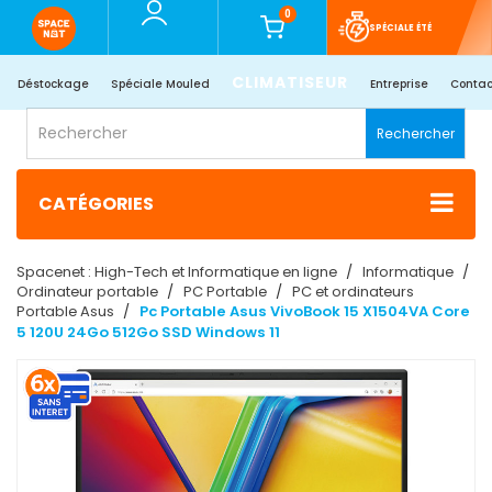
0
SPÉCIALE ÉTÉ
CLIMATISEUR
Déstockage
Spéciale Mouled
Entreprise
Contac
Rechercher
CATÉGORIES
Spacenet : High-Tech et Informatique en ligne
Informatique
Ordinateur portable
PC Portable
PC et ordinateurs
Portable Asus
Pc Portable Asus VivoBook 15 X1504VA Core
5 120U 24Go 512Go SSD Windows 11