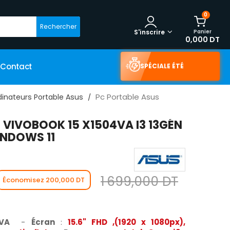
0
Rechercher
Panier
S'inscrire
0,000 DT
Contact
SPÉCIALE ÉTÉ
Pc Portable Asus
dinateurs Portable Asus
 VIVOBOOK 15 X1504VA I3 13GÉN
INDOWS 11
1 699,000 DT
Économisez 200,000 DT
4VA
-
Écran
:
15.6" FHD ,(1920 x 1080px),