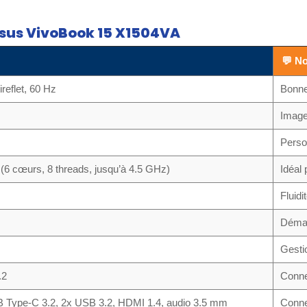
Asus VivoBook 15 X1504VA
💬 N
reflet, 60 Hz
Bonne
Image
Perso
 (6 cœurs, 8 threads, jusqu’à 4.5 GHz)
Idéal 
Fluidi
Démar
Gesti
.2
Conne
 Type-C 3.2, 2x USB 3.2, HDMI 1.4, audio 3.5 mm
Conne