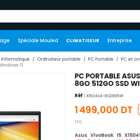
kage
Spéciale Mouled
Entreprise
CLIMATISEUR
Informatique
Ordinateur portable
PC Portable
PC et or
Windows 11
PC PORTABLE ASUS
8GO 512GO SSD W
Réf :
X1504VA-BQ2895W
1 499,000 DT
TTC
Asus VivoBook 15 X150