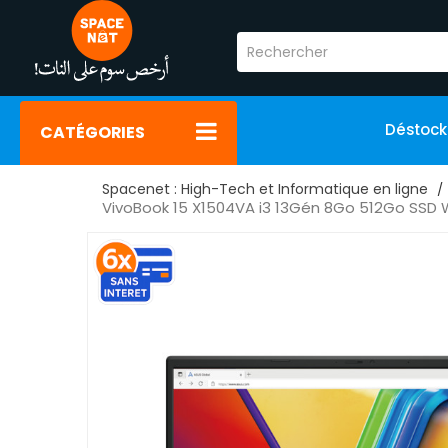
Déstoc
CATÉGORIES
Spacenet : High-Tech et Informatique en ligne
VivoBook 15 X1504VA i3 13Gén 8Go 512Go SSD 