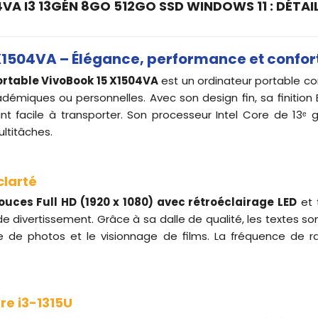
VA I3 13GÉN 8GO 512GO SSD WINDOWS 11 : DÉTAI
 X1504VA – Élégance, performance et confor
ortable VivoBook 15 X1504VA
est un ordinateur portable 
cadémiques ou personnelles. Avec son design fin, sa finition 
ant facile à transporter. Son processeur Intel Core de 13ᵉ 
ultitâches.
clarté
ouces Full HD (1920 x 1080) avec rétroéclairage LED
et t
e divertissement. Grâce à sa dalle de qualité, les textes son
e de photos et le visionnage de films. La fréquence de ra
re i3-1315U