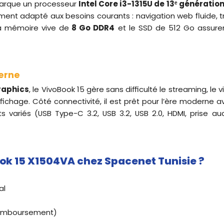
barque un processeur
Intel Core i3-1315U de 13ᵉ génératio
tement adapté aux besoins courants : navigation web fluide,
 La mémoire vive de
8 Go DDR4
et le SSD de 512 Go assure
erne
raphics
, le VivoBook 15 gère sans difficulté le streaming, le
hage. Côté connectivité, il est prêt pour l’ère moderne ave
s variés (USB Type-C 3.2, USB 3.2, USB 2.0, HDMI, prise 
ook 15 X1504VA chez Spacenet Tunisie ?
al
-remboursement)