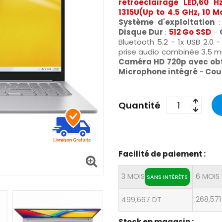
rétroéclairage LED,60 Hz
1315U(Up to 4.5 GHz, 10 
Système d'exploitation
Disque Dur
:
512 Go SSD
-
Bluetooth 5.2 - 1x USB 2.0 -
prise audio combinée 3.5 
Caméra HD 720p avec obt
Microphone intégré
-
Cou
Quantité
Facilité de paiement :
3 MOIS
6 MOIS
SANS INTÉRÊTS
268,571
499,667 DT
Stock en magasin :