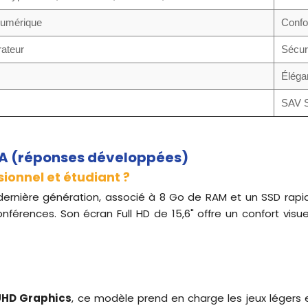
numérique
Confo
ateur
Sécuri
Éléga
SAV S
VA (réponses développées)
sionnel et étudiant ?
ernière génération, associé à 8 Go de RAM et un SSD rapi
onférences. Son écran Full HD de 15,6" offre un confort visu
 UHD Graphics
, ce modèle prend en charge les jeux légers et