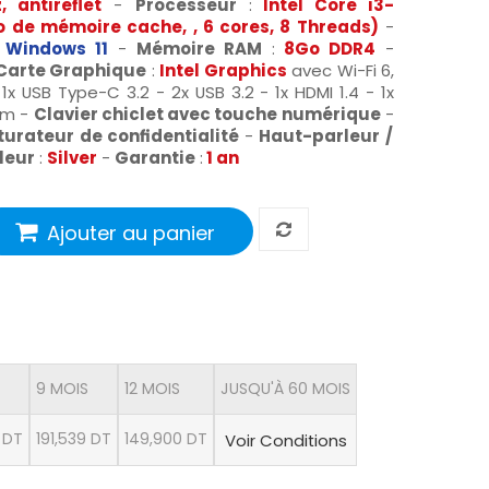
, antireflet
-
Processeur
:
Intel Core i3-
Mo de mémoire cache, , 6 cores, 8 Threads)
-
:
Windows 11
-
Mémoire RAM
:
8Go DDR4
-
Carte Graphique
:
Intel Graphics
avec Wi-Fi 6,
 1x USB Type-C 3.2 - 2x USB 3.2 - 1x HDMI 1.4 - 1x
mm -
Clavier chiclet avec touche numérique
-
urateur de confidentialité
-
Haut-parleur /
leur
:
Silver
-
Garantie
:
1 an
Ajouter au panier
9 MOIS
12 MOIS
JUSQU'À 60 MOIS
 DT
191,539 DT
149,900 DT
Voir Conditions