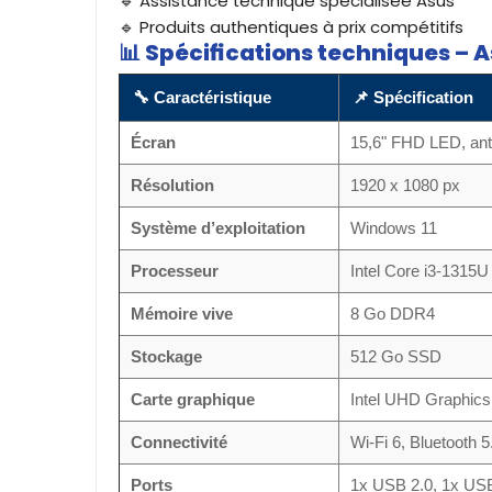
🔹 Assistance technique spécialisée Asus
🔹 Produits authentiques à prix compétitifs
📊
Spécifications techniques – 
🔧 Caractéristique
📌 Spécification
Écran
15,6" FHD LED, anti
Résolution
1920 x 1080 px
Système d’exploitation
Windows 11
Processeur
Intel Core i3-1315U
Mémoire vive
8 Go DDR4
Stockage
512 Go SSD
Carte graphique
Intel UHD Graphics
Connectivité
Wi-Fi 6, Bluetooth 5
Ports
1x USB 2.0, 1x USB