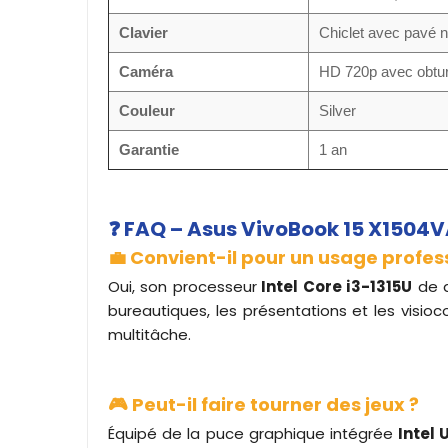
Clavier
Chiclet avec pavé 
Caméra
HD 720p avec obtur
Couleur
Silver
Garantie
1 an
❓ FAQ – Asus VivoBook 15 X1504
💼 Convient-il pour un usage profes
Oui, son processeur
Intel Core i3-1315U
de d
bureautiques, les présentations et les visioc
multitâche.
🎮 Peut-il faire tourner des jeux ?
Équipé de la puce graphique intégrée
Intel