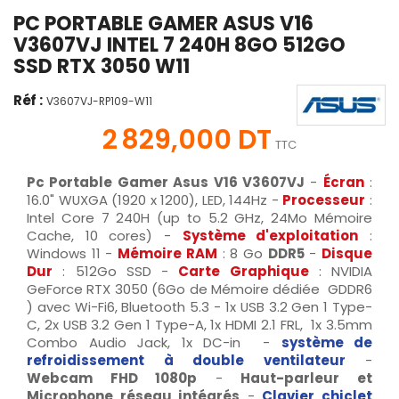
PC PORTABLE GAMER ASUS V16
V3607VJ INTEL 7 240H 8GO 512GO
SSD RTX 3050 W11
Réf :
V3607VJ-RP109-W11
2 829,000 DT
TTC
Pc Portable Gamer Asus V16 V3607VJ
-
Écran
:
16.0" WUXGA (1920 x 1200), LED, 144Hz -
Processeur
:
Intel Core 7 240H (up to 5.2 GHz, 24Mo Mémoire
Cache, 10 cores) -
Système d'exploitation
:
Windows 11 -
Mémoire RAM
: 8 Go
DDR5
-
Disque
Dur
: 512Go SSD -
Carte Graphique
: NVIDIA
GeForce RTX 3050 (6Go de Mémoire dédiée GDDR6
) avec Wi-Fi6, Bluetooth 5.3 - 1x USB 3.2 Gen 1 Type-
C, 2x USB 3.2 Gen 1 Type-A, 1x HDMI 2.1 FRL, 1x 3.5mm
Combo Audio Jack, 1x DC-in -
système de
refroidissement à double ventilateur
-
Webcam FHD 1080p
-
Haut-parleur et
Microphone réseau intégrés
-
Clavier chiclet