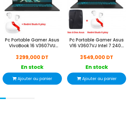
Pc Portable Gamer Asus
Pc Portable Gamer Asus
VivoBook 16 V3607VU
V16 V3607VJ Intel 7 240H
Core7 240H 8Go 512Go
24Go 512Go SSD RTX 3050
3 299,000 DT
3 549,000 DT
SSD RTX 4050 Windows 11
W11
En stock
En stock
Ajouter au panier
Ajouter au panier