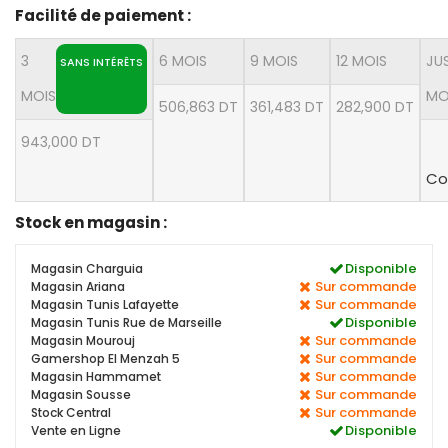
Facilité de paiement :
3
6 MOIS
9 MOIS
12 MOIS
JU
SANS INTÉRÊTS
MOIS
MO
506,863 DT
361,483 DT
282,900 DT
943,000 DT
Co
Stock en magasin :
Disponible
Magasin Charguia
Sur commande
Magasin Ariana
Sur commande
Magasin Tunis Lafayette
Disponible
Magasin Tunis Rue de Marseille
Sur commande
Magasin Mourouj
Sur commande
Gamershop El Menzah 5
Sur commande
Magasin Hammamet
Sur commande
Magasin Sousse
Sur commande
Stock Central
Disponible
Vente en Ligne