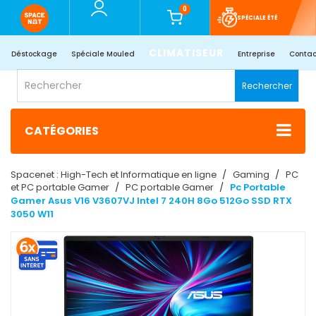
0
SPÉCIALE ÉTÉ
CLIMATISEUR
Déstockage
Spéciale Mouled
Entreprise
Contac
Rechercher
CATÉGORIES
Spacenet : High-Tech et Informatique en ligne
Gaming
PC
et PC portable Gamer
PC portable Gamer
Pc Portable
Gamer Asus V16 V3607VJ Intel 7 240H 8Go 512Go SSD RTX
3050 W11