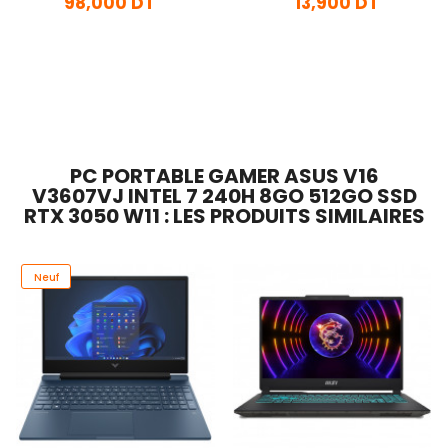
98,000 DT
13,900 DT
En stock
En Arrivage
Ajouter Au Panier
Ajouter Au Panier
PC PORTABLE GAMER ASUS V16
V3607VJ INTEL 7 240H 8GO 512GO SSD
RTX 3050 W11 : LES PRODUITS SIMILAIRES
Neuf