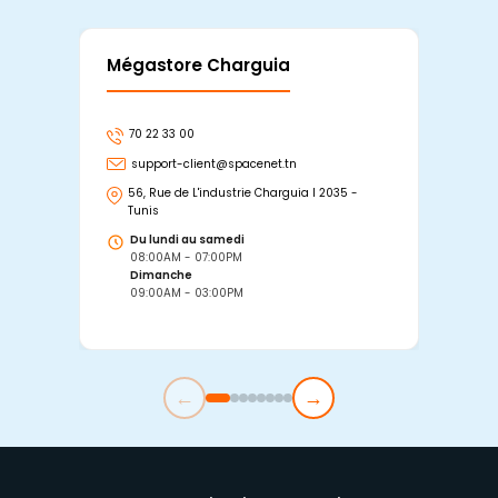
Mégastore Charguia
Mag
70 22 33 00
7
support-client@spacenet.tn
s
56, Rue de L'industrie Charguia I 2035 -
25
Tunis
Tu
Du lundi au samedi
D
08:00AM - 07:00PM
0
Dimanche
D
09:00AM - 03:00PM
0
←
→