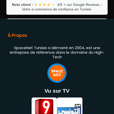
Note client :
★ ★ ★ ★ ☆
4/5 ⭐ sur Google Reviews –
Votre e-commerce de confiance en Tunisie.
À Propos
SpaceNet Tunisie a démarré en 2004, est une
entreprise de référence dans le domaine du High-
Tech
Vu sur TV