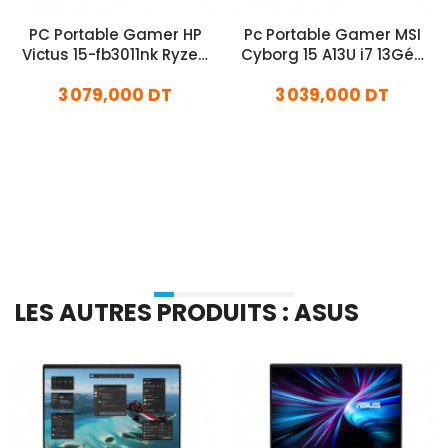
PC Portable Gamer HP
Pc Portable Gamer MSI
Victus 15-fb3011nk Ryzen
Cyborg 15 A13U i7 13Gén
5 24Go 1To SSD Windows
16Go 512Go SSD RTX 3050
3 079,000 DT
3 039,000 DT
11
Windows 11 Pro
En stock
En stock
Ajouter Au Panier
Ajouter Au Panier
LES AUTRES PRODUITS : ASUS