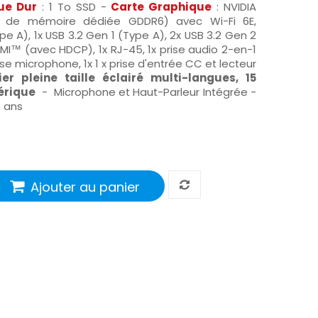
ue Dur
: 1 To SSD -
Carte Graphique
: NVIDIA
 de mémoire dédiée GDDR6) avec Wi-Fi 6E,
ype A), 1x USB 3.2 Gen 1 (Type A), 2x USB 3.2 Gen 2
 HDMI™ (avec HDCP), 1x RJ-45, 1x prise audio 2-en-1
e microphone, 1x 1 x prise d'entrée CC et lecteur
ier pleine taille éclairé multi-langues, 15
érique
- Microphone et Haut-Parleur Intégrée -
2 ans
Ajouter au panier