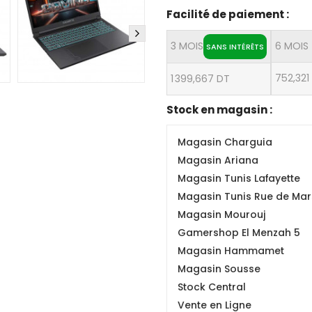
Facilité de paiement :
3 MOIS
6 MOIS
SANS INTÉRÊTS
752,321
1 399,667 DT
Stock en magasin :
Magasin Charguia
Magasin Ariana
Magasin Tunis Lafayette
Magasin Tunis Rue de Mars
Magasin Mourouj
Gamershop El Menzah 5
Magasin Hammamet
Magasin Sousse
Stock Central
Vente en Ligne