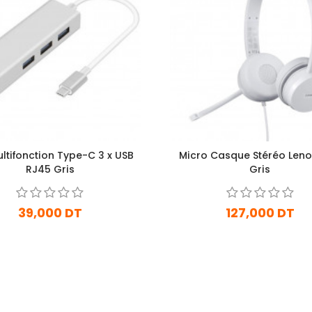
ltifonction Type-C 3 x USB
Micro Casque Stéréo Leno
RJ45 Gris
Gris
39,000 DT
127,000 DT
En stock
En Arrivage
Ajouter Au Panier
Ajouter Au Panier