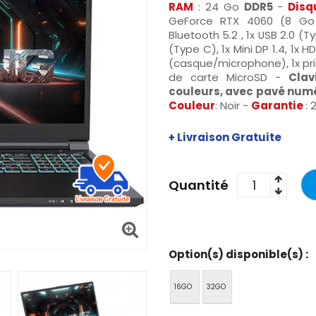
RAM
: 24 Go
DDR5
-
Disq
GeForce RTX 4060 (8 Go
Bluetooth 5.2 , 1x USB 2.0 (T
(Type C), 1x Mini DP 1.4, 1x
(casque/microphone), 1x pris
de carte MicroSD -
Clav
couleurs, avec pavé num
Couleur
: Noir -
Garantie
: 
+ Livraison Gratuite
Quantité
Option(s) disponible(s) :
16GO
32GO