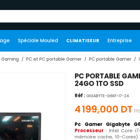
kage
Spéciale Mouled
Entreprise
CLIMATISEUR
Gaming
PC et PC portable Gamer
PC portable Gamer
PC PORTABLE GAME
24GO 1TO SSD
Réf :
GIGABYTE-G6KF-I7-24
4 199,000 DT
TT
Pc Gamer Gigabyte G
Processeur
: Intel Core 
mémoire cache, 10-Cores)