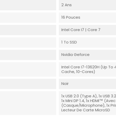
2 Ans
16 Pouces
Intel Core I7 | Core 7
1 To SSD
Nvidia Geforce
Intel Core I7-13620H (up To
Cache, 10-Cores)
Noir
1x USB 2.0 (Type A), 1x USB 3
1x Mini DP 1.4, 1x HDMI™ (avec
(casque/microphone), 1x Pris
Lecteur De Carte MicroSD