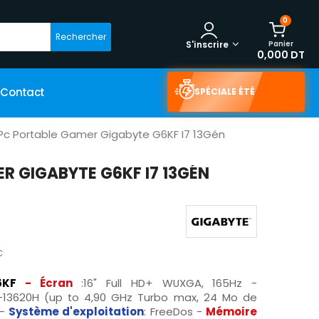
0
Rechercher
Panier
S'inscrire
0,000 DT
Contact
SPÉCIALE ÉTÉ
Pc Portable Gamer Gigabyte G6KF I7 13Gén
R GIGABYTE G6KF I7 13GÉN
C
6KF
-
Écran
:16" Full HD+ WUXGA, 165Hz -
i7-13620H (up to 4,90 GHz Turbo max, 24 Mo de
 -
Système d'exploitation
: FreeDos -
Mémoire