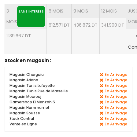
3
6 MOIS
9 MOIS
12 MOIS
JUS
SANS INTÉRÊTS
MOIS
MOI
612,571 DT
436,872 DT
341,900 DT
1 139,667 DT
Con
Stock en magasin :
En Arrivage
Magasin Charguia
En Arrivage
Magasin Ariana
En Arrivage
Magasin Tunis Lafayette
En Arrivage
Magasin Tunis Rue de Marseille
En Arrivage
Magasin Mourouj
En Arrivage
Gamershop El Menzah 5
En Arrivage
Magasin Hammamet
En Arrivage
Magasin Sousse
En Arrivage
Stock Central
En Arrivage
Vente en Ligne