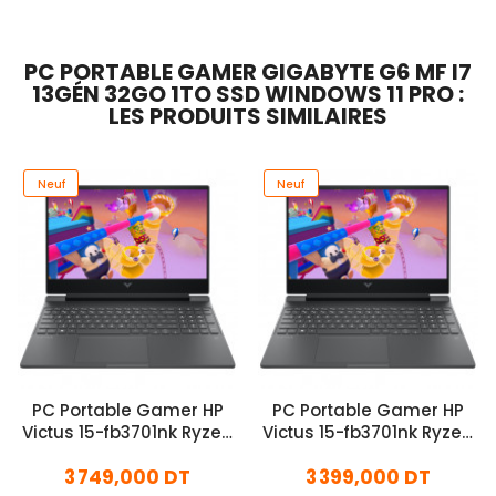
PC PORTABLE GAMER GIGABYTE G6 MF I7
13GÉN 32GO 1TO SSD WINDOWS 11 PRO :
LES PRODUITS SIMILAIRES
Neuf
Neuf
PC Portable Gamer HP
PC Portable Gamer HP
Victus 15-fb3701nk Ryzen
Victus 15-fb3701nk Ryzen
5 32Go 512Go SSD
5 24Go 512Go SSD
3 749,000 DT
3 399,000 DT
Windows 11
Windows 11