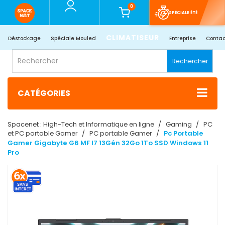
0
SPÉCIALE ÉTÉ
CLIMATISEUR
Déstockage
Spéciale Mouled
Entreprise
Contac
Rechercher
CATÉGORIES
Spacenet : High-Tech et Informatique en ligne
Gaming
PC
et PC portable Gamer
PC portable Gamer
Pc Portable
Gamer Gigabyte G6 MF I7 13Gén 32Go 1To SSD Windows 11
Pro