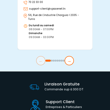
70 22 33 00
7
support-client@spacenet.tn
s
56, Rue de L'industrie Charguia I 2035 -
25
Tunis
Tu
Du lundi au samedi
D
08:00AM - 07:00PM
0
Dimanche
D
09:00AM - 03:00PM
0
←
→
Livraison Gratuite
Commande sup à 300 DT
Support Client
Entreprises & Particuliers