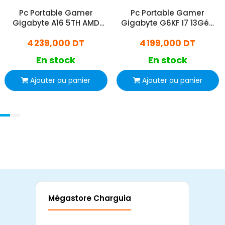
Pc Portable Gamer
Pc Portable Gamer
Gigabyte A16 5TH AMD
Gigabyte G6KF I7 13Gén
Ryzen 7 16Go 512Go SSD
24Go 1To SSD
4 239,000 DT
4 199,000 DT
RTX 5050 8Go
En stock
En stock
Ajouter au panier
Ajouter au panier
Mégastore Charguia
Mag