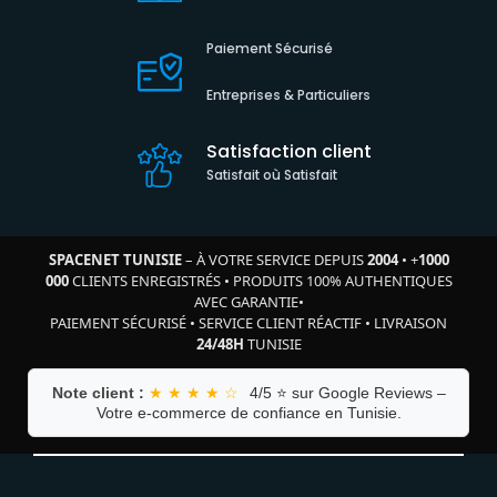
Paiement Sécurisé
Entreprises & Particuliers
Satisfaction client
Satisfait où Satisfait
SPACENET TUNISIE
– À VOTRE SERVICE DEPUIS
2004
•
+
1000
000
CLIENTS ENREGISTRÉS
•
PRODUITS 100% AUTHENTIQUES
AVEC GARANTIE
•
PAIEMENT SÉCURISÉ
•
SERVICE CLIENT RÉACTIF
•
LIVRAISON
24/48H
TUNISIE
Note client :
★ ★ ★ ★ ☆
4/5 ⭐ sur Google Reviews –
Votre e-commerce de confiance en Tunisie.