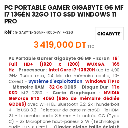
PC PORTABLE GAMER GIGABYTE G6 MF
I7 13GÉN 32GO 1TO SSD WINDOWS 11
PRO
Réf :
GIGABYTE-G6MF-4050-W11P-32G
3 419,000 DT
TTC
Pc Portable Gamer Gigabyte G6 MF
-
Ecran
:
16"
Full HD+ (1920 x 1200) WUXGA, 165
Hz
-
Processeur
:
Intel Core i7-13620H
(up to 4,90
GHz Turbo max, 24 Mo de mémoire cache, 10-
Cores) -
Système d'exploitation
:
Windows 11 Pro
-
Mémoire RAM
:
32 G
o
DDR5
-
Disque Dur
:
1To
SSD
M.2 2280 -
Carte Graphique
:
NVIDIA
GeForce RTX 4050 (6Go de mémoire dédiée
GDDR6)
avec Wi-Fi 6E, Bluetooth 5.2, 2x Thunderbolt
4 - 1x USB 3.2 - 1x lecteur de carte microSD - 1x HDMI
2.1 - 1x combo audio 3.5 mm - 1x entrée CC (Type
C) - 2x Microphone haut-parleur 2 W (Technologie
audio DTS:X Ultra) -
Clavier pleine taille éclairé