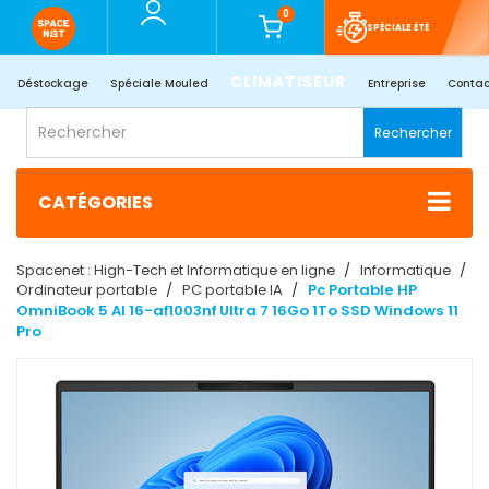
0
SPÉCIALE ÉTÉ
CLIMATISEUR
Déstockage
Spéciale Mouled
Entreprise
Contac
Rechercher
CATÉGORIES
Spacenet : High-Tech et Informatique en ligne
Informatique
Ordinateur portable
PC portable IA
Pc Portable HP
OmniBook 5 AI 16-af1003nf Ultra 7 16Go 1To SSD Windows 11
Pro