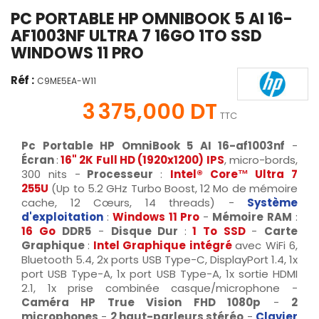
PC PORTABLE HP OMNIBOOK 5 AI 16-
AF1003NF ULTRA 7 16GO 1TO SSD
WINDOWS 11 PRO
Réf :
C9ME5EA-W11
3 375,000 DT
TTC
Pc Portable HP OmniBook 5 AI 16-af1003nf
-
Écran
:
16" 2K Full HD (1920x1200)
IPS
, micro-bords,
300 nits -
Processeur
:
Intel® Core™ Ultra 7
255U
(Up to 5.2 GHz Turbo Boost, 12 Mo de mémoire
cache, 12 Cœurs, 14 threads) -
Système
d'exploitation
:
Windows 11 Pro
-
Mémoire RAM
:
16 Go
DDR5
-
Disque Dur
:
1 To SSD
-
Carte
Graphique
:
Intel Graphique intégré
avec WiFi 6,
Bluetooth 5.4, 2x ports USB Type-C, DisplayPort 1.4, 1x
port USB Type-A, 1x port USB Type-A, 1x sortie HDMI
2.1, 1x prise combinée casque/microphone -
Caméra HP True Vision FHD 1080p
-
2
microphones
-
2 haut-parleurs stéréo
-
Clavier