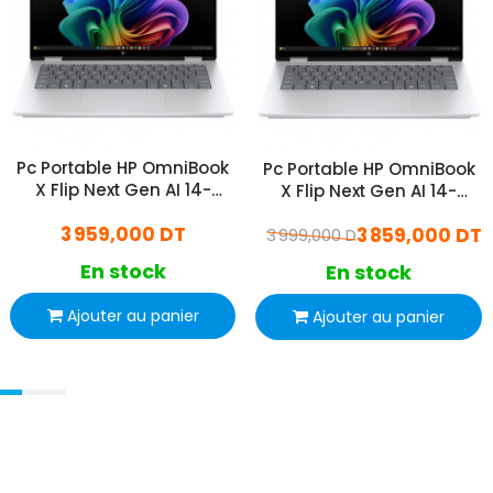
Pc Portable HP OmniBook
Pc Portable HP OmniBook
X Flip Next Gen AI 14-
X Flip Next Gen AI 14-
fm0020nk Ultra 5 16Go
fm0020nk Ultra 5 16Go
3 959,000 DT
3 859,000 DT
512Go SSD Windows 11 Pro
3 999,000 DT
512Go SSD Windows 11
En stock
En stock
Ajouter au panier
Ajouter au panier