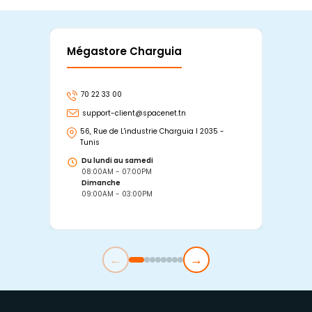
Mégastore Charguia
Mag
70 22 33 00
7
support-client@spacenet.tn
s
56, Rue de L'industrie Charguia I 2035 -
25
Tunis
Tu
Du lundi au samedi
D
08:00AM - 07:00PM
0
Dimanche
D
09:00AM - 03:00PM
0
←
→