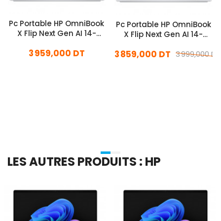
Pc Portable HP OmniBook
Pc Portable HP OmniBook
X Flip Next Gen AI 14-
X Flip Next Gen AI 14-
fm0020nk Ultra 5 16Go
fm0020nk Ultra 5 16Go
3 959,000 DT
512Go SSD Windows 11
3 859,000 DT
512Go SSD Windows 11
3 999,000 DT
Pro
En stock
En stock
Ajouter Au Panier
Ajouter Au Panier
LES AUTRES PRODUITS : HP