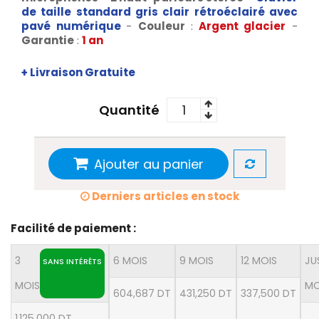
de taille standard gris clair rétroéclairé avec
pavé numérique
-
Couleur
:
Argent glacier
-
Garantie
:
1 an
+ Livraison Gratuite
Quantité
Ajouter au panier
Derniers articles en stock
Facilité de paiement :
3
6 MOIS
9 MOIS
12 MOIS
JU
SANS INTÉRÊTS
MOIS
MO
604,687 DT
431,250 DT
337,500 DT
1 125,000 DT