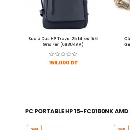
Sac à Dos HP Travel 25 Litres 15.6
Câ
Gris Fer (6B8U4AA)
Ge
159,000 DT
En stock
Ajouter Au Panier
PC PORTABLE HP 15-FC0180NK AMD R
Neuf
Neuf