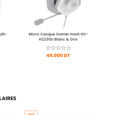
lti-
Micro Casque Gamer Havit HV-
H2230U Blanc & Gris
49,000 DT
En stock
Ajouter Au Panier
LAIRES
Neuf
Neuf