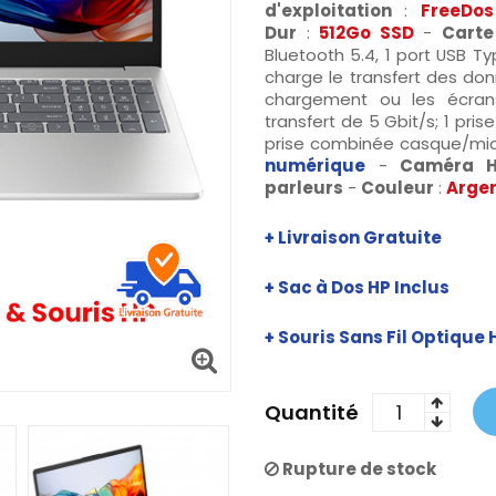
d'exploitation
:
FreeDo
Dur
:
512Go SSD
-
Carte
Bluetooth 5.4, 1 port USB T
charge le transfert des do
chargement ou les écrans
transfert de 5 Gbit/s; 1 pris
prise combinée casque/mi
numérique
-
Caméra H
parleurs
-
Couleur
:
Argen
+ Livraison Gratuite
+ Sac à Dos HP
Inclus
+
Souris Sans Fil Optique 
Quantité
Rupture de stock