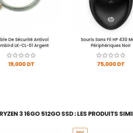
ble De Sécurité Antivol
Souris Sans Fil HP 430 Mu
mbird LK-CL-01 Argent
Périphériques Noir
19,000 DT
75,000 DT
En stock
En stock
Ajouter Au Panier
Ajouter Au Panier
YZEN 3 16GO 512GO SSD : LES PRODUITS SIMI
Neuf