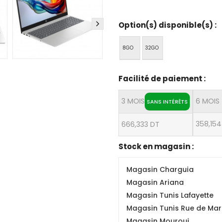
Option(s) disponible(s) :
8GO
32GO
Facilité de paiement :
3 MOIS
6 MOIS
SANS INTÉRÊTS
358,154
666,333 DT
Stock en magasin :
Magasin Charguia
Magasin Ariana
Magasin Tunis Lafayette
Magasin Tunis Rue de Mars
Magasin Mourouj