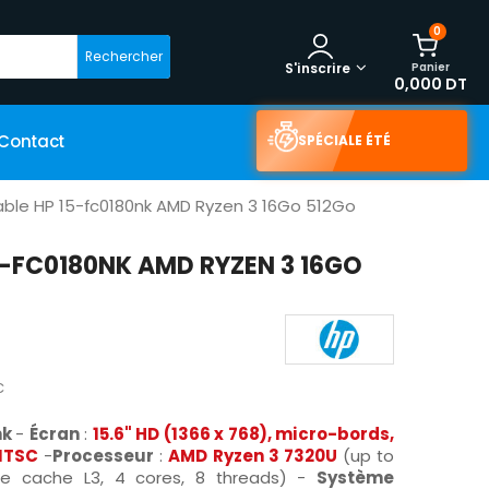
0
Rechercher
Panier
S'inscrire
0,000 DT
Contact
SPÉCIALE ÉTÉ
able HP 15-fc0180nk AMD Ryzen 3 16Go 512Go
5-FC0180NK AMD RYZEN 3 16GO
C
nk
-
Écran
:
15.6" HD
(
1366 x 768
),
micro-bords,
 NTSC
-
Processeur
:
AMD Ryzen 3
7320U
(up to
e cache L3, 4 cores, 8 threads) -
Système