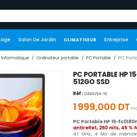
kage
Salon De Jardin
Entreprise
CLIMATISEUR
PC Port
Informatique
Ordinateur portable
PC Portable
PC PORTABLE HP 1
512GO SSD
Réf :
D48SVEA-16
1 999,000 DT
TT
PC Portable HP 15-fc0180
antireflet, 250 nits, 45 %
4.1 GHz, 4 Mo de mémoir