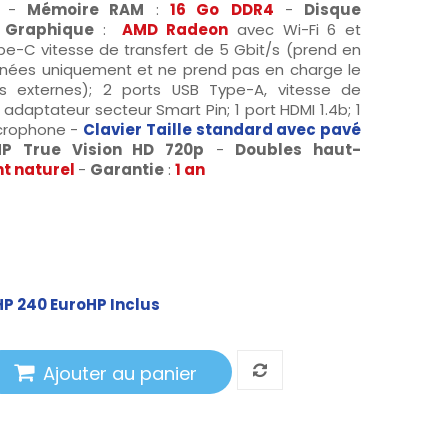
s
-
Mémoire RAM
:
16 Go
DDR4
-
Disque
 Graphique
:
AMD Radeon
avec Wi-Fi 6 et
ype-C vitesse de transfert de 5 Gbit/s (prend en
nnées uniquement et ne prend pas en charge le
 externes); 2 ports USB Type-A, vitesse de
e adaptateur secteur Smart Pin; 1 port HDMI 1.4b; 1
crophone -
Clavier
Taille standard avec pavé
P True Vision HD 720p
-
Doubles haut-
t naturel
-
Garantie
:
1 an
HP 240 Euro
HP
Inclus
Ajouter au panier