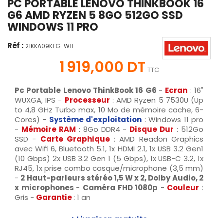
PC PORTABLE LENOVO THINKBOOK 16
G6 AMD RYZEN 5 8GO 512GO SSD
WINDOWS 11 PRO
Réf :
21KKA09KFG-W11
1 919,000 DT
TTC
Pc Portable Lenovo ThinkBook 16 G6
-
Ecran
: 16"
WUXGA, IPS -
Processeur
: AMD Ryzen 5 7530U (Up
to 4,8 GHz Turbo max, 10 Mo de mémoire cache, 6-
Cores) -
Système d'exploitation
: Windows 11 pro
-
Mémoire RAM
: 8Go DDR4 -
Disque Dur
: 512Go
SSD -
Carte Graphique
: AMD Readon Graphics
avec Wifi 6, Bluetooth 5.1, 1x HDMI 2.1, 1x USB 3.2 Gen1
(10 Gbps) 2x USB 3.2 Gen 1 (5 Gbps), 1x USB-C 3.2, 1x
RJ45, 1x prise combo casque/microphone (3,5 mm)
-
2 Haut-parleurs stéréo
1,5 W x 2
,
Dolby Audio, 2
x microphones
-
Caméra FHD
1080p
-
Couleur
:
Gris -
Garantie
: 1 an