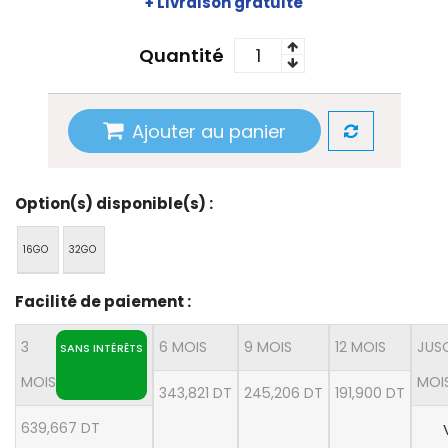
+ Livraison gratuite
Quantité
Ajouter au panier
Option(s) disponible(s) :
16GO
32GO
Facilité de paiement :
3
6 MOIS
9 MOIS
12 MOIS
JUS
SANS INTÉRÊTS
MOIS
MOI
343,821 DT
245,206 DT
191,900 DT
639,667 DT