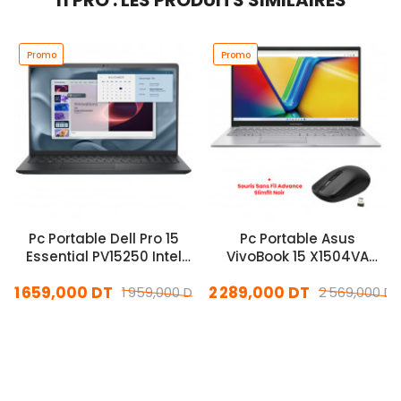
11 PRO : LES PRODUITS SIMILAIRES
Promo
Promo
Pc Portable Dell Pro 15
Pc Portable Asus
Essential PV15250 Intel
VivoBook 15 X1504VA
Core 3 16Go 512Go SSD
Core 5 120U 16Go 512Go
1 659,000 DT
2 289,000 DT
Windows 11 Pro
1 959,000 DT
SSD Windows 11
2 569,000 DT
En stock
En stock
Ajouter Au Panier
Ajouter Au Panier