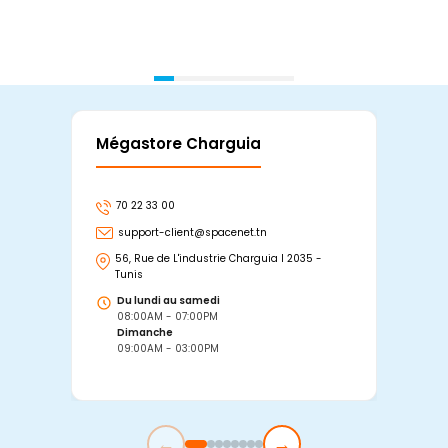
Mégastore Charguia
Mag
70 22 33 00
7
support-client@spacenet.tn
s
56, Rue de L'industrie Charguia I 2035 -
25
Tunis
Tu
Du lundi au samedi
D
08:00AM - 07:00PM
0
Dimanche
D
09:00AM - 03:00PM
0
←
→