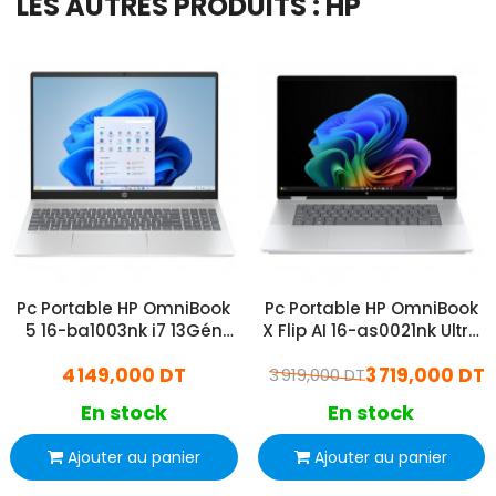
LES AUTRES PRODUITS : HP
Pc Portable HP OmniBook
Pc Portable HP OmniBook
5 16-ba1003nk i7 13Gén
X Flip AI 16-as0021nk Ultra
16Go 512Go SSD
5 16Go 512Go SSD
4 149,000 DT
3 719,000 DT
3 919,000 DT
Windows 11 Pro
En stock
En stock
Ajouter au panier
Ajouter au panier