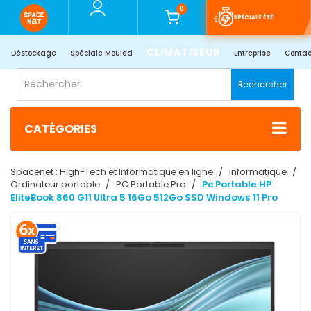
0
SPÉCIALE ÉTÉ
CLIMATISEUR
Déstockage
Spéciale Mouled
Entreprise
Contac
Rechercher
CATÉGORIES
Spacenet : High-Tech et Informatique en ligne
Informatique
Ordinateur portable
PC Portable Pro
Pc Portable HP
EliteBook 860 G11 Ultra 5 16Go 512Go SSD Windows 11 Pro