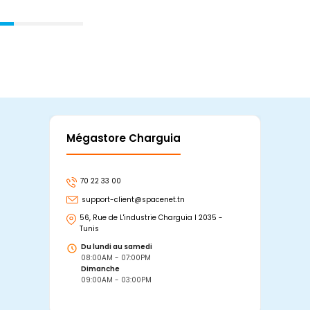
Mégastore Charguia
Mag
70 22 33 00
7
support-client@spacenet.tn
s
56, Rue de L'industrie Charguia I 2035 -
25
Tunis
Tu
Du lundi au samedi
D
08:00AM - 07:00PM
0
Dimanche
D
09:00AM - 03:00PM
0