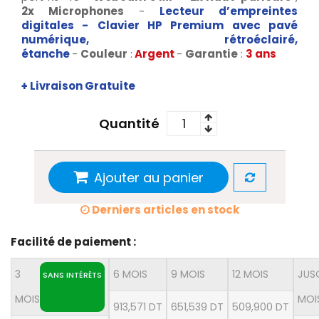
2x Microphones
-
Lecteur d’empreintes
digitales
-
C
lavier HP Premium avec pavé
numérique, rétroéclairé,
étanche
-
Couleur
:
Argent
-
Garantie
:
3 ans
+ Livraison Gratuite
Quantité
Ajouter au panier
Derniers articles en stock
Facilité de paiement :
3
6 MOIS
9 MOIS
12 MOIS
JUS
SANS INTÉRÊTS
MOIS
MOI
913,571 DT
651,539 DT
509,900 DT