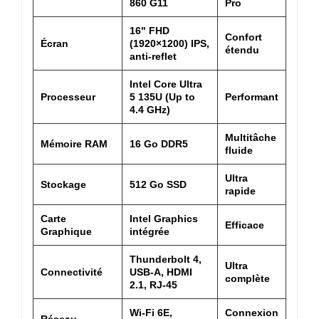
860 G11
Pro
16" FHD
Confort
Écran
(1920×1200) IPS,
étendu
anti-reflet
Intel Core Ultra
Processeur
5 135U (Up to
Performant
4.4 GHz)
Multitâche
Mémoire RAM
16 Go DDR5
fluide
Ultra
Stockage
512 Go SSD
rapide
Carte
Intel Graphics
Efficace
Graphique
intégrée
Thunderbolt 4,
Ultra
Connectivité
USB-A, HDMI
complète
2.1, RJ-45
Wi-Fi 6E,
Connexion
Réseau