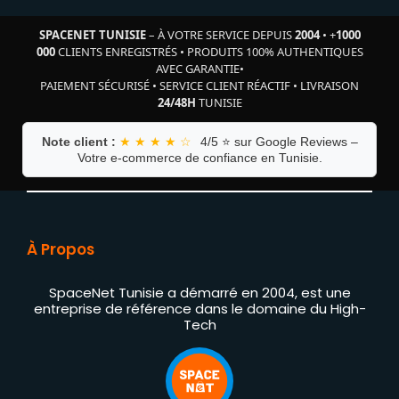
SPACENET TUNISIE
– À VOTRE SERVICE DEPUIS
2004
•
+
1000
000
CLIENTS ENREGISTRÉS
•
PRODUITS 100% AUTHENTIQUES
AVEC GARANTIE
•
PAIEMENT SÉCURISÉ
•
SERVICE CLIENT RÉACTIF
•
LIVRAISON
24/48H
TUNISIE
Note client :
★ ★ ★ ★ ☆
4/5 ⭐ sur Google Reviews –
Votre e-commerce de confiance en Tunisie.
À Propos
SpaceNet Tunisie a démarré en 2004, est une
entreprise de référence dans le domaine du High-
Tech