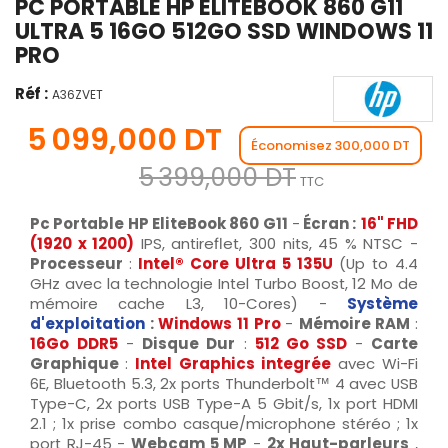
PC PORTABLE HP ELITEBOOK 860 G11
ULTRA 5 16GO 512GO SSD WINDOWS 11
PRO
Réf :
A36ZVET
5 099,000 DT
Économisez 300,000 DT
5 399,000 DT
TTC
Pc Portable HP EliteBook 860 G11
-
Écran :
16" FHD
(1920 x 1200)
IPS, antireflet, 300 nits, 45 % NTSC -
Processeur
:
Intel® Core Ultra 5 135U
(Up to 4.4
GHz avec la technologie Intel Turbo Boost, 12 Mo de
mémoire cache L3, 10-Cores) -
Système
d'exploitation
:
Windows 11 Pro
-
Mémoire RAM
:
16Go
DDR5
-
Disque Dur
:
512 Go SSD
-
Carte
Graphique
:
Intel Graphics integrée
avec Wi-Fi
6E, Bluetooth 5.3, 2x ports Thunderbolt™ 4 avec USB
Type-C, 2x ports USB Type-A 5 Gbit/s, 1x port HDMI
2.1 ; 1x prise combo casque/microphone stéréo ; 1x
port RJ-45 -
Webcam 5 MP
-
2x Haut-parleurs
,