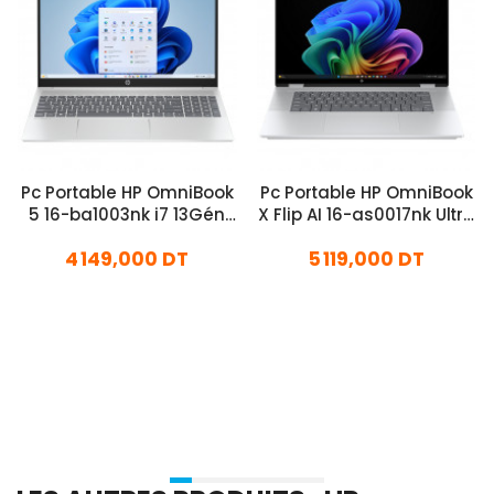
Pc Portable HP OmniBook
Pc Portable HP OmniBook
5 16-ba1003nk i7 13Gén
X Flip AI 16-as0017nk Ultra
16Go 512Go SSD
7 32Go 1To SSD Windows
4 149,000 DT
5 119,000 DT
11 Pro
En stock
En stock
Ajouter Au Panier
Ajouter Au Panier