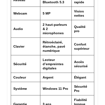
Bluetooth 5.3
rapide
Visios
Webcam
5 MP
nettes
2 haut-parleurs
Qualité
Audio
& 2
pro
microphones
Rétroéclairé,
Confort
Clavier
étanche, pavé
supérieur
numérique
Lecteur
Accès
Sécurité
d’empreintes
sécurisé
digitales
Couleur
Argent
Élégant
Sécurité
Système
Windows 11 Pro
Pro
Fiabilité
Garantie
3 ans
longue