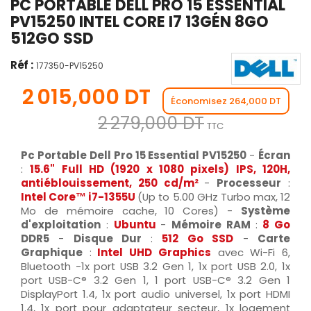
PC PORTABLE DELL PRO 15 ESSENTIAL
PV15250 INTEL CORE I7 13GÉN 8GO
512GO SSD
Réf :
177350-PV15250
2 015,000 DT
Économisez 264,000 DT
2 279,000 DT
TTC
Pc Portable Dell Pro 15 Essential PV15250
-
Écran
:
15.6" Full HD (
1920 x 1080 pixels)
IPS, 120H,
antiéblouissement, 250 cd/m²
-
Processeur
:
Intel
Core™
i7-1355U
(Up to 5.00 GHz Turbo max, 12
Mo de mémoire cache, 10 Cores) -
Système
d'exploitation
:
Ubuntu
-
Mémoire RAM
:
8 Go
DDR5
-
Disque Dur
:
512 Go SSD
-
Carte
Graphique
:
Intel UHD Graphics
avec Wi-Fi 6,
Bluetooth -1x port USB 3.2 Gen 1, 1x port USB 2.0, 1x
port USB-C® 3.2 Gen 1, 1 port USB-C® 3.2 Gen 1
DisplayPort 1.4, 1x port audio universel, 1x port HDMI
1.4, 1x port pour adaptateur secteur, 1x logement