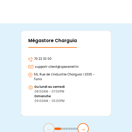
Mégastore Charguia
Mag
70 22 33 00
7
support-client@spacenet.tn
s
56, Rue de L'industrie Charguia I 2035 -
25
Tunis
Tu
Du lundi au samedi
D
08:00AM - 07:00PM
0
Dimanche
D
09:00AM - 03:00PM
0
←
→