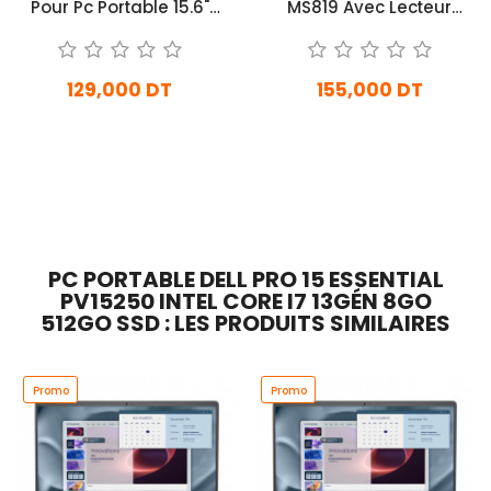
Pour Pc Portable 15.6"
MS819 Avec Lecteur
Rivacase Noir
D’empreintes Digitales
Noir
129,000 DT
155,000 DT
En stock
En stock
Ajouter Au Panier
Ajouter Au Panier
PC PORTABLE DELL PRO 15 ESSENTIAL
PV15250 INTEL CORE I7 13GÉN 8GO
512GO SSD : LES PRODUITS SIMILAIRES
Promo
Promo