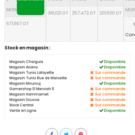
MOIS
MOI
361,021 DT
257,472 DT
201,500 DT
671,667 DT
Cond
Stock en magasin :
Disponible
Magasin Charguia
Disponible
Magasin Ariana
Sur commande
Magasin Tunis Lafayette
Sur commande
Magasin Tunis Rue de Marseille
Disponible
Magasin Mourouj
Sur commande
Gamershop El Menzah 5
Sur commande
Magasin Hammamet
Sur commande
Magasin Sousse
Sur commande
Stock Central
Disponible
Vente en Ligne