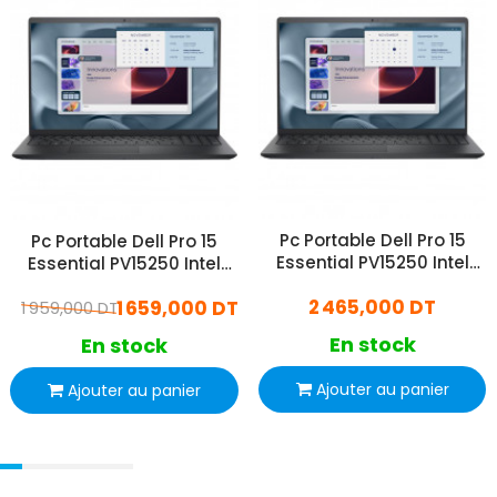
Pc Portable Dell Pro 15
Pc Portable Dell Pro 15
Essential PV15250 Intel
Essential PV15250 Intel
Core i5 13Gén 24Go 512Go
Core 3 16Go 512Go SSD
2 465,000 DT
1 659,000 DT
SSD
1 959,000 DT
Windows 11 Pro
En stock
En stock
Ajouter au panier
Ajouter au panier