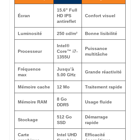
15.6" Full
Écran
HD IPS
Confort visuel
antireflet
Luminosité
250 cd/m²
Bonne lisibilité
Intel®
Puissance
Processeur
Core™ i7-
multitâche
1355U
Fréquence
Jusqu’à
Grande réactivité
max
5.00 GHz
Mémoire cache
12 Mo
Traitement rapide
8 Go
Mémoire RAM
Usage fluide
DDR5
512 Go
Démarrage
Stockage
SSD
rapide
Carte
Intel UHD
Efficacité