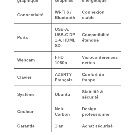
graphique
Graphics
énergétique
Wi-Fi 6 /
Connexion
Connectivité
Bluetooth
stable
USB-A,
USB-C DP
Compatibilité
Ports
1.4, HDMI,
étendue
SD
FHD
Visioconférences
Webcam
1080p
nettes
AZERTY
Confort de
Clavier
Français
frappe
Stabilité &
Système
Ubuntu
sécurité
Noir
Design
Couleur
Carbon
professionnel
Garantie
1 an
Achat sécurisé