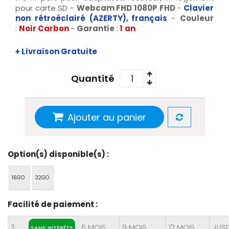
pour carte SD -
Webcam FHD
1080P FHD
-
Clavier
non rétroéclairé (AZERTY), français
-
Couleur
:
Noir Carbon
-
Garantie
:
1
an
+ Livraison Gratuite
Quantité
Ajouter au panier
Option(s) disponible(s) :
16GO
32GO
Facilité de paiement :
3
6 MOIS
9 MOIS
12 MOIS
JUSQ
SANS INTÉRÊTS