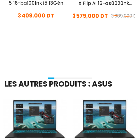
5 16-ba1001nk i5 13Gén
X Flip AI 16-as0020nk
16Go 512Go SSD
Ultra 5 16Go 1To SSD
3 409,000 DT
3 579,000 DT
Windows 11
3 989,000 DT
En stock
En stock
Ajouter Au Panier
Ajouter Au Panier
LES AUTRES PRODUITS : ASUS