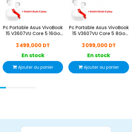
Pc Portable Asus VivoBook
Pc Portable Asus VivoBook
15 V3607VU Core 5 16Go
15 V3607VU Core 5 8Go
512Go SSD RTX 4050
512Go SSD RTX 4050
3 499,000 DT
3 099,000 DT
Windows 11
Windows 11
En stock
En stock
Ajouter au panier
Ajouter au panier