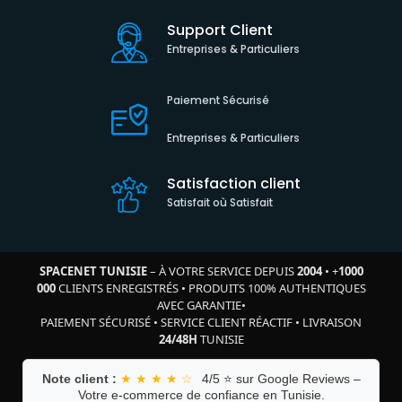
Support Client
Entreprises & Particuliers
Paiement Sécurisé
Entreprises & Particuliers
Satisfaction client
Satisfait où Satisfait
SPACENET TUNISIE
– À VOTRE SERVICE DEPUIS
2004
•
+
1000
000
CLIENTS ENREGISTRÉS
•
PRODUITS 100% AUTHENTIQUES
AVEC GARANTIE
•
PAIEMENT SÉCURISÉ
•
SERVICE CLIENT RÉACTIF
•
LIVRAISON
24/48H
TUNISIE
Note client :
★ ★ ★ ★ ☆
4/5 ⭐ sur Google Reviews –
Votre e-commerce de confiance en Tunisie.