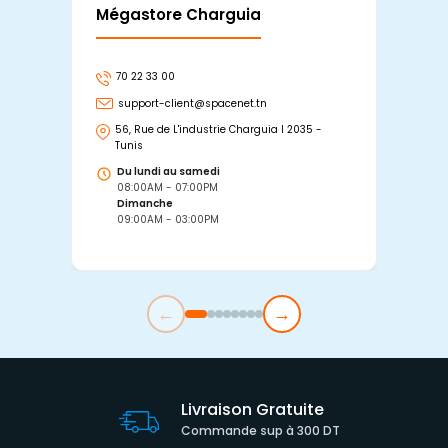
Mégastore Charguia
Mag
70 22 33 00
7
support-client@spacenet.tn
s
56, Rue de L'industrie Charguia I 2035 -
25
Tunis
Tu
Du lundi au samedi
D
08:00AM - 07:00PM
0
Dimanche
D
09:00AM - 03:00PM
0
←
→
Livraison Gratuite
Commande sup à 300 DT