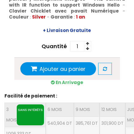
with IR function to support Windows Hello
-
Clavier Chicklet avec pavait Numérique
-
Couleur
:
Silver
-
Garantie
:
1 an
+ Livraison Gratuite
Quantité
Ajouter au panier
En Arrivage
Facilité de paiement :
3
6 MOIS
9 MOIS
12 MOIS
JU
SANS INTÉRÊTS
MOIS
MO
540,904 DT
385,761 DT
301,900 DT
1 006,333 DT