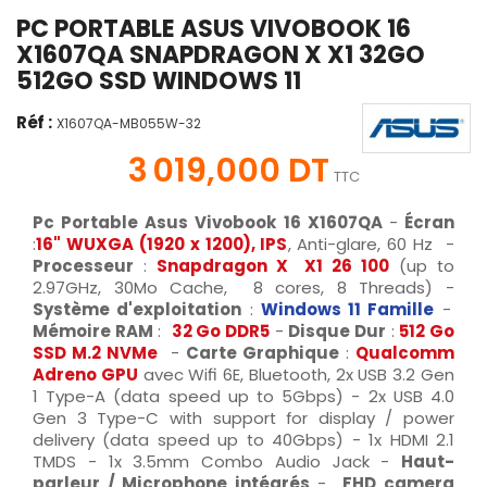
PC PORTABLE ASUS VIVOBOOK 16
X1607QA SNAPDRAGON X X1 32GO
512GO SSD WINDOWS 11
Réf :
X1607QA-MB055W-32
3 019,000 DT
TTC
Pc Portable Asus Vivobook 16 X1607QA
-
Écran
:
16" WUXGA (1920 x 1200), IPS
, Anti-glare, 60 Hz -
Processeur
:
Snapdragon X X1 26 100
(up to
2.97GHz, 30Mo Cache, 8 cores, 8 Threads)
-
Système d'exploitation
:
Windows 11 Famille
-
Mémoire RAM
:
32 Go DDR5
-
Disque Dur
:
512 Go
SSD M.2 NVMe
-
Carte Graphique
:
Qualcomm
Adreno GPU
avec Wifi 6E, Bluetooth,
2x USB 3.2 Gen
1 Type-A (data speed up to 5Gbps) - 2x USB 4.0
Gen 3 Type-C with support for display / power
delivery (data speed up to 40Gbps) - 1x HDMI 2.1
TMDS - 1x 3.5mm Combo Audio Jack
-
Haut-
parleur / Microphone intégrés
-
FHD camera