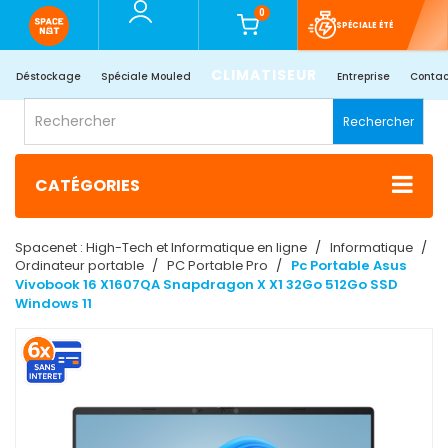
0
SPÉCIALE ÉTÉ
CLIMATISEUR
Déstockage
Spéciale Mouled
Entreprise
Contac
Rechercher
CATÉGORIES
Spacenet : High-Tech et Informatique en ligne
Informatique
Ordinateur portable
PC Portable Pro
Pc Portable Asus
Vivobook 16 X1607QA Snapdragon X X1 32Go 512Go SSD
Windows 11