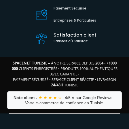
Paiement Sécurisé
Entreprises & Particuliers
Satisfaction client
Satisfait où Satisfait
SPACENET TUNISIE
– À VOTRE SERVICE DEPUIS
2004
•
+
1000
000
CLIENTS ENREGISTRÉS
•
PRODUITS 100% AUTHENTIQUES
AVEC GARANTIE
•
PAIEMENT SÉCURISÉ
•
SERVICE CLIENT RÉACTIF
•
LIVRAISON
24/48H
TUNISIE
Note client :
★ ★ ★ ★ ☆
4/5 ⭐ sur Google Reviews –
Votre e-commerce de confiance en Tunisie.