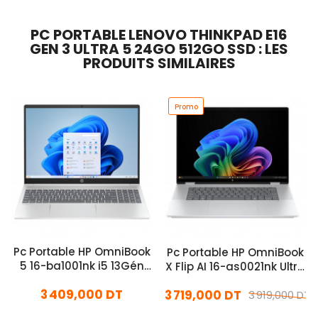
PC PORTABLE LENOVO THINKPAD E16
GEN 3 ULTRA 5 24GO 512GO SSD : LES
PRODUITS SIMILAIRES
Promo
Pc Portable HP OmniBook
Pc Portable HP OmniBook
5 16-ba1001nk i5 13Gén
X Flip AI 16-as0021nk Ultra
16Go 512Go SSD
5 16Go 512Go SSD
3 409,000 DT
3 719,000 DT
Windows 11 Pro
3 919,000 DT