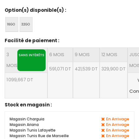
Option(s) disponible(s) :
16GO
32GO
Facilité de paiement :
3
6 MOIS
9 MOIS
12 MOIS
JUS
SANS INTÉRÊTS
MOIS
MOI
591,071 DT
421,539 DT
329,900 DT
1 099,667 DT
Con
Stock en magasin :
En Arrivage
Magasin Charguia
En Arrivage
Magasin Ariana
En Arrivage
Magasin Tunis Lafayette
En Arrivage
Magasin Tunis Rue de Marseille