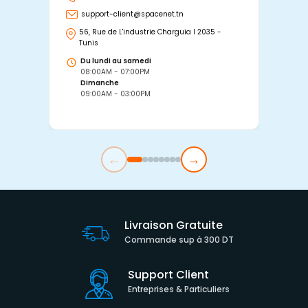
support-client@spacenet.tn
s
56, Rue de L'industrie Charguia I 2035 -
25
Tunis
Tu
Du lundi au samedi
D
08:00AM - 07:00PM
0
Dimanche
D
09:00AM - 03:00PM
0
←
→
Livraison Gratuite
Commande sup à 300 DT
Support Client
Entreprises & Particuliers