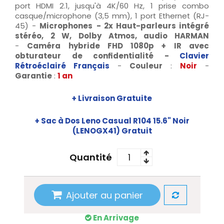
port HDMI 2.1, jusqu'à 4K/60 Hz, 1 prise combo
casque/microphone (3,5 mm), 1 port Ethernet (RJ-
45) -
Microphones
- 2x Haut-parleurs intégré
stéréo, 2 W, Dolby Atmos, audio HARMAN
-
Caméra hybride FHD 1080p + IR avec
obturateur de confidentialité -
Clavier
Rétroéclairé Français
-
Couleur
:
Noir
-
Garantie
:
1 an
+ Livraison Gratuite
+
Sac à Dos Leno Casual R104 15.6" Noir
(LENOGX41)
Gratuit
Quantité
Ajouter au panier
En Arrivage