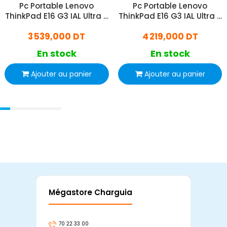
Pc Portable Lenovo
Pc Portable Lenovo
ThinkPad E16 G3 IAL Ultra 5
ThinkPad E16 G3 IAL Ultra 5
16Go 512Go SSD Windows
32Go 512Go SSD
3 539,000 DT
4 219,000 DT
11 Pro
En stock
En stock
Ajouter au panier
Ajouter au panier
Mégastore Charguia
Mag
70 22 33 00
7