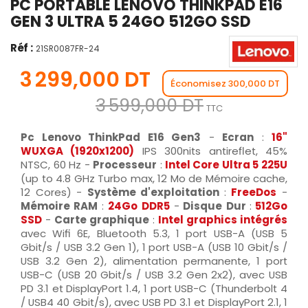
PC PORTABLE LENOVO THINKPAD E16
GEN 3 ULTRA 5 24GO 512GO SSD
Réf :
21SR0087FR-24
3 299,000 DT
Économisez 300,000 DT
3 599,000 DT
TTC
Pc Lenovo ThinkPad E16 Gen3
-
Ecran
:
16"
WUXGA (1920x1200)
IPS 300nits antireflet, 45%
NTSC, 60 Hz -
Processeur
:
Intel
Core Ultra 5 225U
(up to 4.8 GHz Turbo max, 12 Mo de Mémoire cache,
12 Cores) -
Système d'exploitation
:
FreeDos
-
Mémoire RAM
:
24Go
DDR5
-
Disque Dur
:
512Go
SSD
-
Carte graphique
:
Intel graphics intégrés
avec Wifi 6E, Bluetooth 5.3, 1 port USB-A (USB 5
Gbit/s / USB 3.2 Gen 1), 1 port USB-A (USB 10 Gbit/s /
USB 3.2 Gen 2), alimentation permanente, 1 port
USB-C (USB 20 Gbit/s / USB 3.2 Gen 2x2), avec USB
PD 3.1 et DisplayPort 1.4, 1 port USB-C (Thunderbolt 4
/ USB4 40 Gbit/s), avec USB PD 3.1 et DisplayPort 2.1, 1