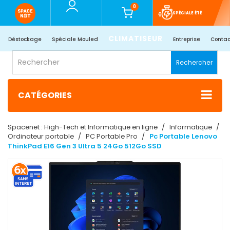
0
SPÉCIALE ÉTÉ
CLIMATISEUR
Déstockage
Spéciale Mouled
Entreprise
Contac
Rechercher
CATÉGORIES
Spacenet : High-Tech et Informatique en ligne
Informatique
Ordinateur portable
PC Portable Pro
Pc Portable Lenovo
ThinkPad E16 Gen 3 Ultra 5 24Go 512Go SSD