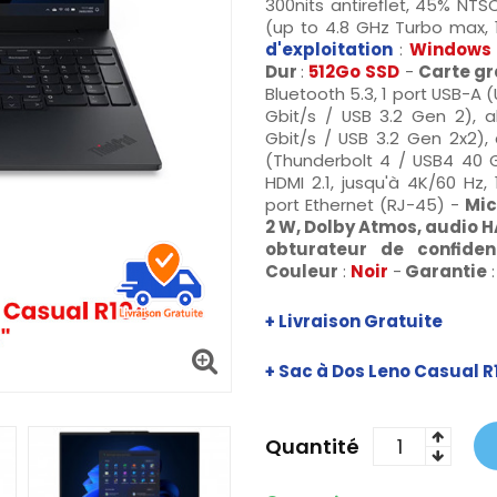
300nits antireflet, 45% NTS
(up to 4.8 GHz Turbo max,
d'exploitation
:
Windows 
Dur
:
512Go
SSD
-
Carte g
Bluetooth 5.3, 1 port USB-A (
Gbit/s / USB 3.2 Gen 2), 
Gbit/s / USB 3.2 Gen 2x2), 
(Thunderbolt 4 / USB4 40 Gb
HDMI 2.1, jusqu'à 4K/60 Hz
port Ethernet (RJ-45) -
Mic
2 W, Dolby Atmos, audio
obturateur de confident
Couleur
:
Noir
-
Garantie
+ Livraison Gratuite
+
Sac à Dos Leno Casual R
Quantité