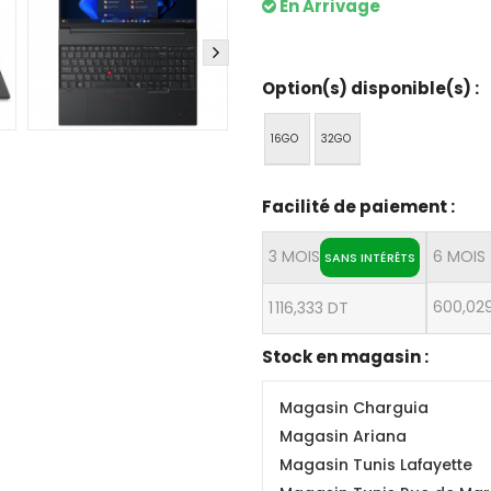
En Arrivage
Option(s) disponible(s) :
16GO
32GO
Facilité de paiement :
3 MOIS
6 MOIS
SANS INTÉRÊTS
600,02
1 116,333 DT
Stock en magasin :
Magasin Charguia
Magasin Ariana
Magasin Tunis Lafayette