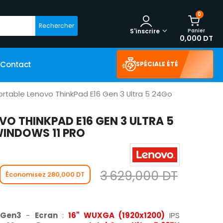
0
Rechercher
Panier
S'inscrire
0,000 DT
Contact
SPÉCIALE ÉTÉ
ortable Lenovo ThinkPad E16 Gen 3 Ultra 5 24Go
VO THINKPAD E16 GEN 3 ULTRA 5
WINDOWS 11 PRO
3 629,000 DT
Économisez 280,000 DT
 Gen3
-
Ecran
:
16" WUXGA (1920x1200)
IPS