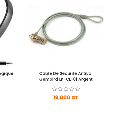
ogique
Câble De Sécurité Antivol
r
Gembird LK-CL-01 Argent
19,000 DT
En stock
Ajouter Au Panier