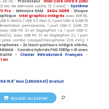
C, 60 Hz -
Processeur
:
Intel
Core Ultra 5 225U
 12 Mo de Mémoire cache, 12 Cores) -
Système
11 Pro
-
Mémoire RAM
:
24Go
DDR5
-
Disque
raphique
:
Intel graphics intégrés
avec Wifi 6E,
USB 5 Gbit/s / USB 3.2 Gen 1), 1 port USB-A (USB 10
alimentation permanente, 1 port USB-C (USB 20
avec USB PD 3.1 et DisplayPort 1.4, 1 port USB-C
it/s), avec USB PD 3.1 et DisplayPort 2.1, 1 port
, 1 prise combo casque/microphone (3,5 mm), 1
rophones
- 2x Haut-parleurs intégré
stéréo,
 HARMAN
-
Caméra hybride FHD 1080p + IR avec
ialité -
Clavier Rétroéclairé Français
-
:
1 an
104 15.6" Noir (LENOGX41)
Gratuit
Ajouter au panier