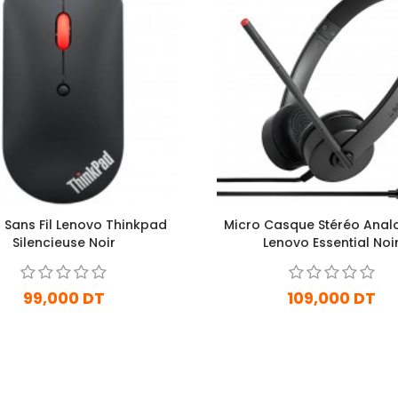
s Sans Fil Lenovo Thinkpad
Micro Casque Stéréo Anal
Silencieuse Noir
Lenovo Essential Noi
99,000 DT
109,000 DT
En Arrivage
En Arrivage
Ajouter Au Panier
Ajouter Au Panier