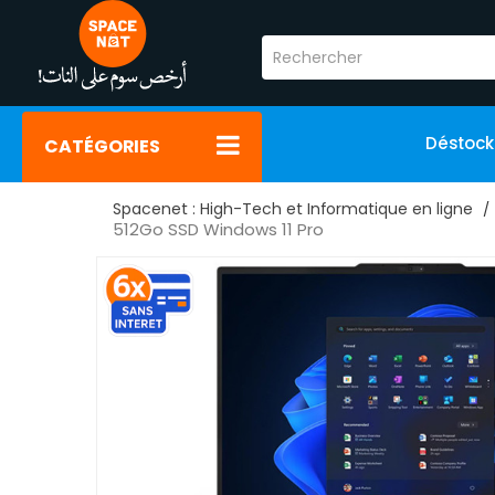
Déstoc
CATÉGORIES
Spacenet : High-Tech et Informatique en ligne
512Go SSD Windows 11 Pro