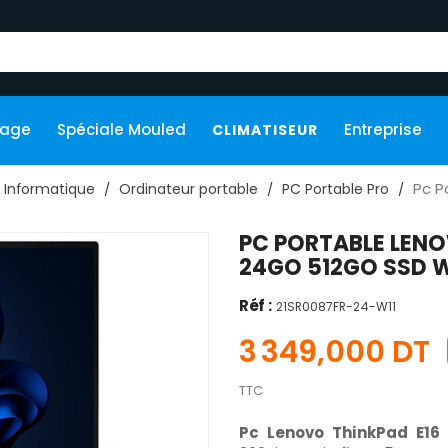
kage
Spéciale Mouled
Entreprise
CLIMATISEUR
Pc P
Informatique
Ordinateur portable
PC Portable Pro
PC PORTABLE LENO
24GO 512GO SSD 
Réf :
21SR0087FR-24-W11
3 349,000 DT
TTC
Pc Lenovo ThinkPad E16