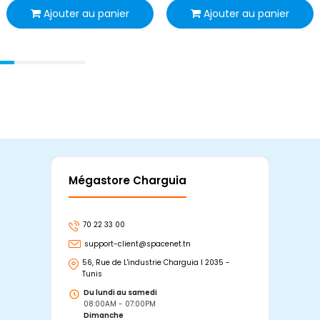
Ajouter au panier
Ajouter au panier
Mégastore Charguia
Mag
70 22 33 00
7
support-client@spacenet.tn
s
56, Rue de L'industrie Charguia I 2035 -
25
Tunis
Tu
Du lundi au samedi
D
08:00AM - 07:00PM
0
Dimanche
D