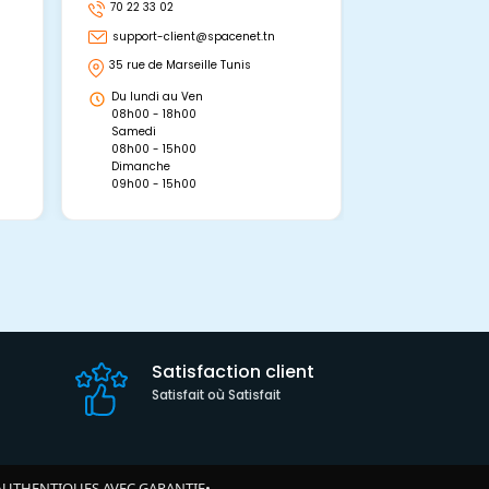
70 22 33 02
70 22 33 06
support-client@spacenet.tn
support-clie
35 rue de Marseille Tunis
Avenue Abou 
Hammamet, 
Du lundi au Ven
Du lundi au 
08h00 - 18h00
08h00 - 19h0
Samedi
Dimanche
08h00 - 15h00
09h00 - 15h0
Dimanche
09h00 - 15h00
Satisfaction client
Satisfait où Satisfait
AUTHENTIQUES AVEC GARANTIE
•