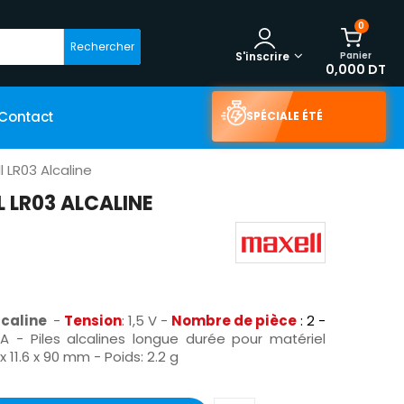
0
Rechercher
Panier
S'inscrire
0,000 DT
Contact
SPÉCIALE ÉTÉ
l LR03 Alcaline
L LR03 ALCALINE
lcaline
-
Tension
: 1,5 V -
Nombre de pièce
: 2 -
A - Piles alcalines longue durée pour matériel
 11.6 x 90 mm - Poids: 2.2 g