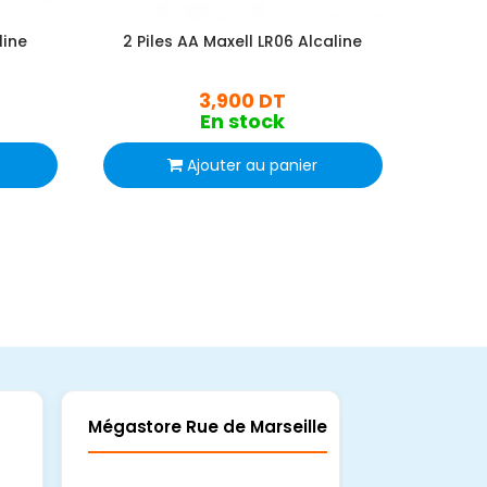
line
2 Piles AA Maxell LR06 Alcaline
3,900 DT
En stock
Ajouter au panier
Mégastore Rue de Marseille
Mégastore