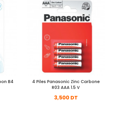
rbon B4
4 Piles Panasonic Zinc Carbone
Pile 
R03 AAA 1.5 V
3,500 DT
En stock
Ajouter Au Panier