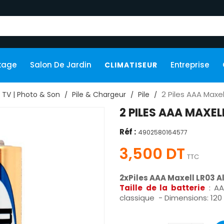
kage
Salon De Jardin
Entreprise
CLIMATISEUR
2 Piles AAA Maxel
TV | Photo & Son
Pile & Chargeur
Pile
2 PILES AAA MAXEL
Réf :
4902580164577
3,500 DT
TTC
2xPiles AAA Maxell LR03 A
Taille de la batterie
: AA
classique - Dimensions: 120 x