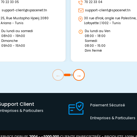
70 22 33 05
70 22 33 04
support-client@spacenet.tn
support-client@spacenet.tn
25, Rue Mustapha Hjaeij 2080
30 rue d'Irak, angle rue Palestine,
Ariana - Tunis
Lafayette | 1002 - Tunis
Du lundi au samedi
Du lundi au Ven
08h00 - 19h00
08:00 - 18:00
Dimanche
Samedi
09h00 - 15h00
08:00 - 15:00
Dim Fermé
←
→
Support Client
Paiement Sécurisé
Entreprises & Particuliers
Entreprises & Particuliers
SERVICE DEPUIS
2004
•
+
1000 000
CLIENTS ENREGISTRÉS
•
PRODUITS 100% 