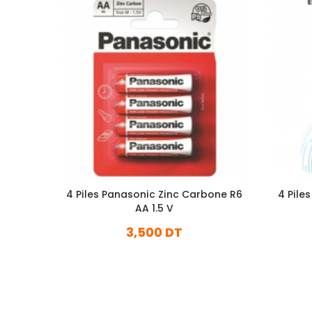
4 Piles Panasonic Zinc Carbone R6
4 Pile
AA 1.5 V
3,500 DT
En stock
Ajouter Au Panier