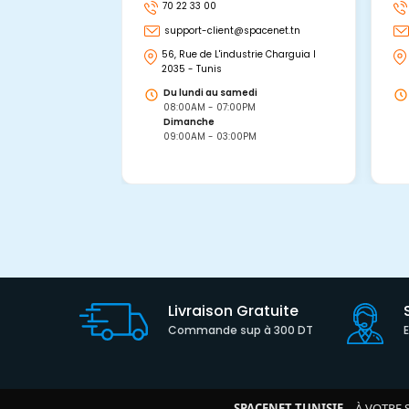
70 22 33 00
support-client@spacenet.tn
56, Rue de L'industrie Charguia I
2035 - Tunis
Du lundi au samedi
08:00AM - 07:00PM
Dimanche
09:00AM - 03:00PM
Livraison Gratuite
Commande sup à 300 DT
SPACENET TUNISIE
– À VOTRE 