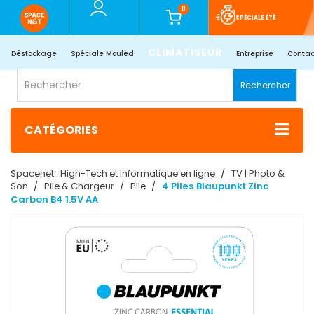
0
SPÉCIALE ÉTÉ
CLIMATISEUR
Déstockage
Spéciale Mouled
Entreprise
Contac
Rechercher
CATÉGORIES
Spacenet : High-Tech et Informatique en ligne
TV | Photo &
Son
Pile & Chargeur
Pile
4 Piles Blaupunkt Zinc
Carbon B4 1.5V AA