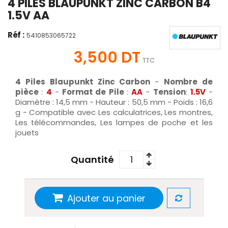
4 PILES BLAUPUNKT ZINC CARBON B4
1.5V AA
Réf :
5410853065722
3,500 DT
TTC
4 Piles Blaupunkt Zinc Carbon
-
Nombre de
pièce
:
4
-
Format de Pile
:
AA
-
Tension
:
1.5V
-
Diamètre : 14,5 mm - Hauteur : 50,5 mm - Poids : 16,6
g - Compatible avec Les calculatrices, Les montres,
Les télécommandes, Les lampes de poche et les
jouets
Quantité
Ajouter au panier