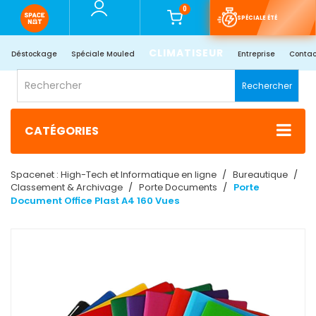
0
SPÉCIALE ÉTÉ
CLIMATISEUR
Déstockage
Spéciale Mouled
Entreprise
Contac
Rechercher
CATÉGORIES
Spacenet : High-Tech et Informatique en ligne
Bureautique
Classement & Archivage
Porte Documents
Porte
Document Office Plast A4 160 Vues