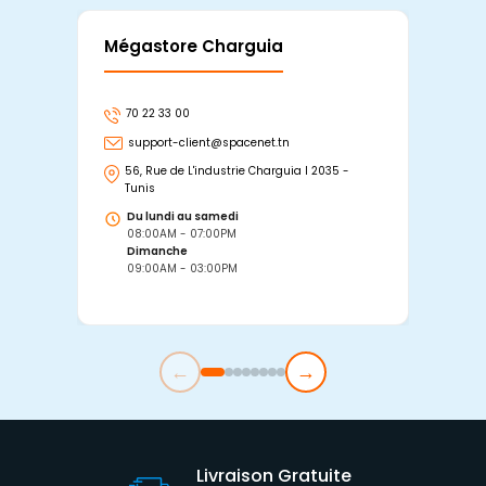
Mégastore Charguia
Mag
70 22 33 00
7
support-client@spacenet.tn
s
56, Rue de L'industrie Charguia I 2035 -
25
Tunis
Tu
Du lundi au samedi
D
08:00AM - 07:00PM
0
Dimanche
D
09:00AM - 03:00PM
0
←
→
Livraison Gratuite