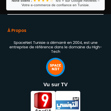
Note client :
★ ★ ★ ★ ☆
4/5 ⭐ sur Google Reviews –
Votre e-commerce de confiance en Tunisie.
À Propos
SpaceNet Tunisie a démarré en 2004, est une
entreprise de référence dans le domaine du High-
Tech
Vu sur TV