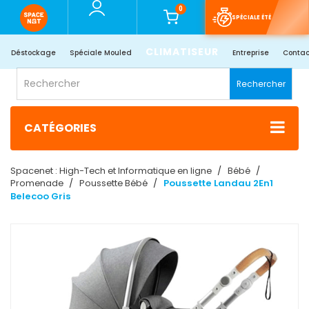
0
SPÉCIALE ÉTÉ
CLIMATISEUR
Déstockage
Spéciale Mouled
Entreprise
Contac
Rechercher
CATÉGORIES
Spacenet : High-Tech et Informatique en ligne
Bébé
Promenade
Poussette Bébé
Poussette Landau 2En1
Belecoo Gris