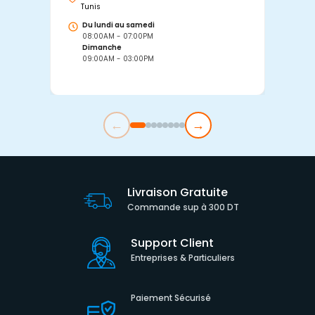
Tunis
Tu
Du lundi au samedi
D
08:00AM - 07:00PM
0
Dimanche
D
09:00AM - 03:00PM
0
←
→
Livraison Gratuite
Commande sup à 300 DT
Support Client
Entreprises & Particuliers
Paiement Sécurisé