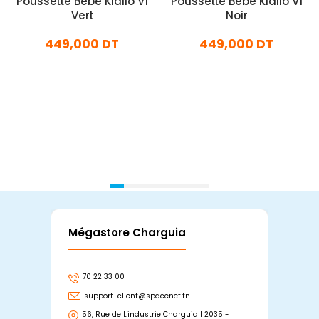
Poussette Bébé Kidilo V1
Poussette Bébé Kidilo V1
Vert
Noir
449,000 DT
449,000 DT
En stock
En stock
Ajouter Au Panier
Ajouter Au Panier
Mégastore Charguia
Mag
70 22 33 00
7
support-client@spacenet.tn
s
56, Rue de L'industrie Charguia I 2035 -
25