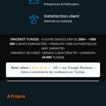
Entreprises & Particuliers
Satisfaction client
Satisfait où Satisfait
SPACENET TUNISIE
– À VOTRE SERVICE DEPUIS
2004
•
+
1000
000
CLIENTS ENREGISTRÉS
•
PRODUITS 100% AUTHENTIQUES
AVEC GARANTIE
•
PAIEMENT SÉCURISÉ
•
SERVICE CLIENT RÉACTIF
•
LIVRAISON
24/48H
TUNISIE
Note client :
★ ★ ★ ★ ☆
4/5 ⭐ sur Google Reviews –
Votre e-commerce de confiance en Tunisie.
À Propos