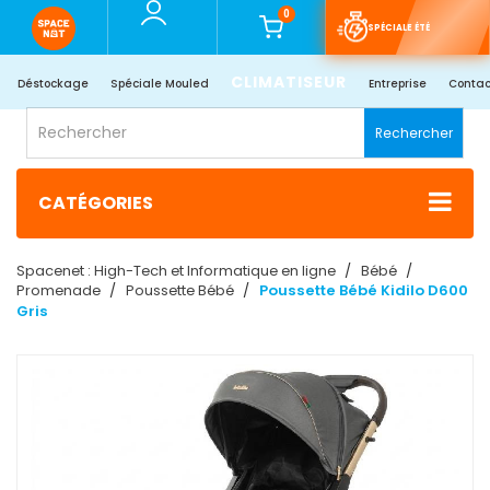
0
SPÉCIALE ÉTÉ
CLIMATISEUR
Déstockage
Spéciale Mouled
Entreprise
Contac
Rechercher
CATÉGORIES
Spacenet : High-Tech et Informatique en ligne
Bébé
Promenade
Poussette Bébé
Poussette Bébé Kidilo D600
Gris