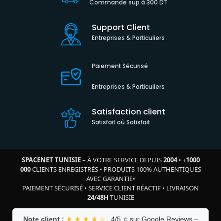
Commande sup à 300 DT
Support Client
Entreprises & Particuliers
Paiement Sécurisé
Entreprises & Particuliers
Satisfaction client
Satisfait où Satisfait
SPACENET TUNISIE
– À VOTRE SERVICE DEPUIS
2004
•
+
1000
000
CLIENTS ENREGISTRÉS
•
PRODUITS 100% AUTHENTIQUES
AVEC GARANTIE
•
PAIEMENT SÉCURISÉ
•
SERVICE CLIENT RÉACTIF
•
LIVRAISON
24/48H
TUNISIE
Note client :
★ ★ ★ ★ ☆
4/5 ⭐ sur Google Reviews –