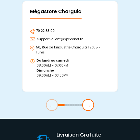
Mégastore Charguia
Mag
70 22 33 00
7
support-client@spacenet.tn
s
56, Rue de L'industrie Charguia I 2035 -
25
Tunis
Tu
Du lundi au samedi
D
08:00AM - 07:00PM
0
Dimanche
D
09:00AM - 03:00PM
0
←
→
Livraison Gratuite