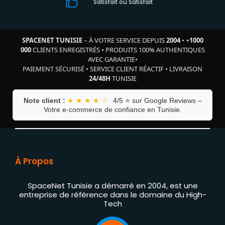
Satisfait où Satisfait
SPACENET TUNISIE
– À VOTRE SERVICE DEPUIS
2004
•
+
1000
000
CLIENTS ENREGISTRÉS
•
PRODUITS 100% AUTHENTIQUES
AVEC GARANTIE
•
PAIEMENT SÉCURISÉ
•
SERVICE CLIENT RÉACTIF
•
LIVRAISON
24/48H
TUNISIE
Note client :
★ ★ ★ ★ ☆
4/5 ⭐ sur Google Reviews –
Votre e-commerce de confiance en Tunisie.
À Propos
SpaceNet Tunisie a démarré en 2004, est une
entreprise de référence dans le domaine du High-
Tech