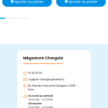
Ajouter au panier
Ajouter au panier
Mégastore Charguia
Mag
70 22 33 00
7
support-client@spacenet.tn
s
56, Rue de L'industrie Charguia I 2035 -
25
Tunis
Tu
Du lundi au samedi
D
08:00AM - 07:00PM
0
Dimanche
D
09:00AM - 03:00PM
0