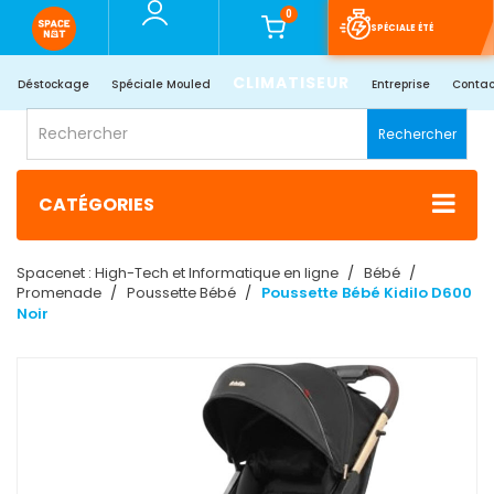
0
SPÉCIALE ÉTÉ
CLIMATISEUR
Déstockage
Spéciale Mouled
Entreprise
Contac
Rechercher
CATÉGORIES
Spacenet : High-Tech et Informatique en ligne
Bébé
Promenade
Poussette Bébé
Poussette Bébé Kidilo D600
Noir