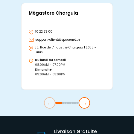
Mégastore Charguia
Mag
70 22 33 00
7
support-client@spacenet.tn
s
56, Rue de L'industrie Charguia I 2035 -
25
Tunis
Tu
Du lundi au samedi
D
08:00AM - 07:00PM
0
Dimanche
D
09:00AM - 03:00PM
0
←
→
Livraison Gratuite