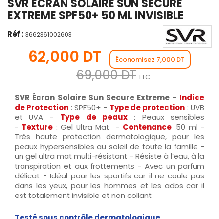
SVR ÉCRAN SOLAIRE SUN SECURE
EXTREME SPF50+ 50 ML INVISIBLE
Réf :
3662361002603
62,000 DT
Économisez 7,000 DT
69,000 DT
TTC
SVR Écran Solaire Sun Secure Extreme
-
Indice
de Protection
: SPF50+ -
Type de protection
: UVB
et UVA -
Type de peaux
: Peaux sensibles
-
Texture
: Gel Ultra Mat -
Contenance
:50 ml -
Très haute protection dermatologique, pour les
peaux hypersensibles au soleil de toute la famille -
un gel ultra mat multi-résistant - Résiste à l’eau, à la
transpiration et aux frottements - Avec un parfum
délicat - Idéal pour les sportifs car il ne coule pas
dans les yeux, pour les hommes et les ados car il
est totalement invisible et non collant
Testé sous contrôle dermatologique