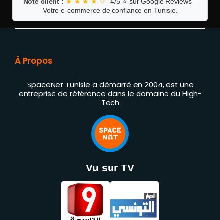
Note client :
★ ★ ★ ★ ☆
4/5 ⭐ sur Google Reviews –
Votre e-commerce de confiance en Tunisie.
À Propos
SpaceNet Tunisie a démarré en 2004, est une
entreprise de référence dans le domaine du High-
Tech
Vu sur TV