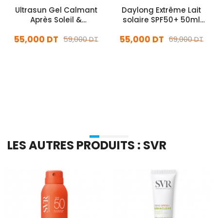
Ultrasun Gel Calmant
Daylong Extrême Lait
Après Soleil &
solaire SPF50+ 50ml
Traitements Lazer 75ML
Invisible
55,000 DT
55,000 DT
59,000 DT
69,000 DT
En stock
En stock
Ajouter Au Panier
Ajouter Au Panier
LES AUTRES PRODUITS : SVR