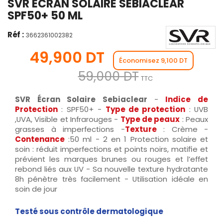
SVR ÉCRAN SOLAIRE SEBIACLEAR
SPF50+ 50 ML
Réf :
3662361002382
49,900 DT
Économisez 9,100 DT
59,000 DT
TTC
SVR Écran Solaire Sebiaclear
-
Indice de
Protection
: SPF50+ -
Type de protection
: UVB
,UVA, Visible et Infrarouges -
Type de peaux
: Peaux
grasses à imperfections -
Texture
: Crème -
Contenance
:50 ml - 2 en 1 Protection solaire et
soin : réduit imperfections et points noirs, matifie et
prévient les marques brunes ou rouges et l’effet
rebond liés aux UV - Sa nouvelle texture hydratante
8h pénètre très facilement - Utilisation idéale en
soin de jour
Testé sous contrôle dermatologique