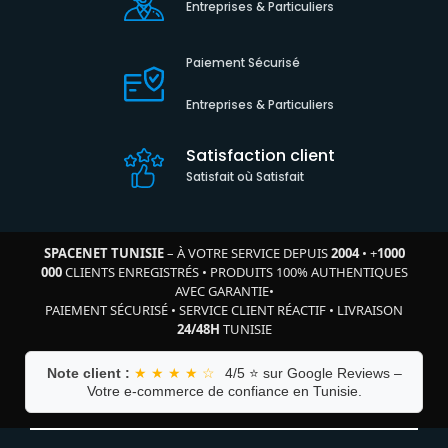
Entreprises & Particuliers
Paiement Sécurisé
Entreprises & Particuliers
Satisfaction client
Satisfait où Satisfait
SPACENET TUNISIE
– À VOTRE SERVICE DEPUIS
2004
•
+
1000
000
CLIENTS ENREGISTRÉS
•
PRODUITS 100% AUTHENTIQUES
AVEC GARANTIE
•
PAIEMENT SÉCURISÉ
•
SERVICE CLIENT RÉACTIF
•
LIVRAISON
24/48H
TUNISIE
Note client :
★ ★ ★ ★ ☆
4/5 ⭐ sur Google Reviews –
Votre e-commerce de confiance en Tunisie.