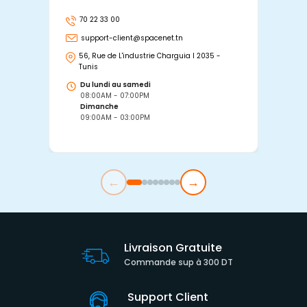
70 22 33 00
7
support-client@spacenet.tn
s
56, Rue de L'industrie Charguia I 2035 -
25
Tunis
Tu
Du lundi au samedi
D
08:00AM - 07:00PM
0
Dimanche
D
09:00AM - 03:00PM
0
←
→
Livraison Gratuite
Commande sup à 300 DT
Support Client