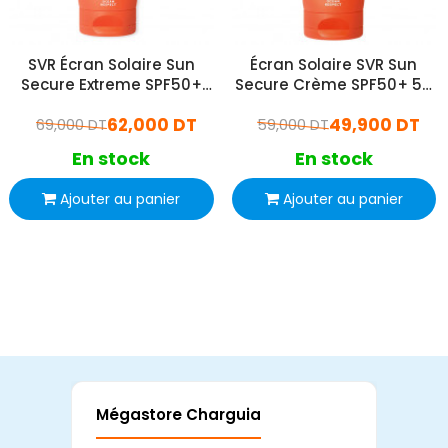
SVR Écran Solaire Sun
Écran Solaire SVR Sun
Secure Extreme SPF50+
Secure Crème SPF50+ 50
50 ML Invisible
Ml
62,000 DT
49,900 DT
69,000 DT
59,000 DT
En stock
En stock
Ajouter au panier
Ajouter au panier
Mégastore Charguia
Mag