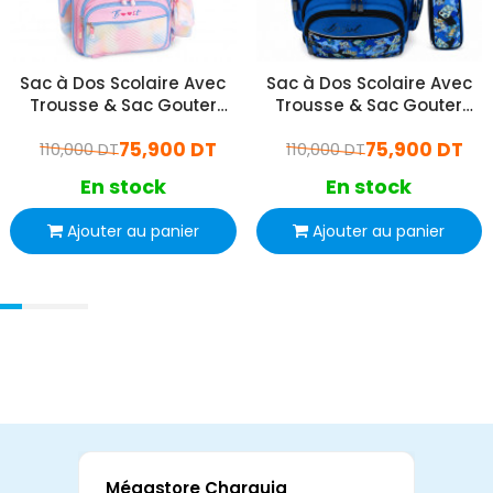
Sac à Dos Scolaire Avec
Sac à Dos Scolaire Avec
Trousse & Sac Gouter
Trousse & Sac Gouter
P202691 Rose
P20268 Bleu
75,900 DT
75,900 DT
110,000 DT
110,000 DT
En stock
En stock
Ajouter au panier
Ajouter au panier
Mégastore Charguia
Mag