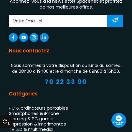
Abonnez-vous à la newsletter Spacenet et profitez
de nos meilleures offres.
Nous contactez
Nous sommes à votre disposition du lundi au samedi
de 08h00 à 19h00 et le dimanche de 09h00 à 15h00.
70 22 33 00
Catégories
PC & ordinateurs portables
Smartphones & iPhone
Gaming & PC gamer
0
0
Contactez
Impression & imprimantes
nous
TV LED & multimédia