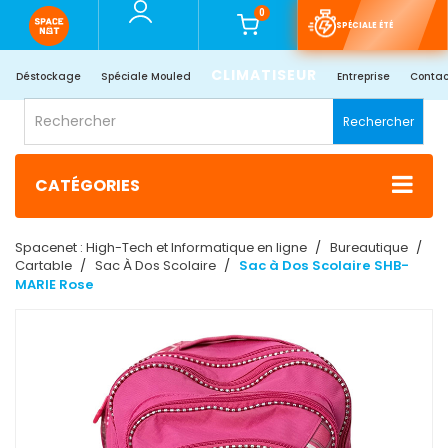
0
SPÉCIALE ÉTÉ
CLIMATISEUR
Déstockage
Spéciale Mouled
Entreprise
Contac
Rechercher
CATÉGORIES
Spacenet : High-Tech et Informatique en ligne
Bureautique
Cartable
Sac À Dos Scolaire
Sac à Dos Scolaire SHB-
MARIE Rose