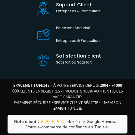
Support Client
Entreprises & Particuliers
Paiement Sécurisé
Entreprises & Particuliers
Satisfaction client
Satisfait où Satisfait
SPACENET TUNISIE
– À VOTRE SERVICE DEPUIS
2004
•
+
1000
000
CLIENTS ENREGISTRÉS
•
PRODUITS 100% AUTHENTIQUES
AVEC GARANTIE
•
PAIEMENT SÉCURISÉ
•
SERVICE CLIENT RÉACTIF
•
LIVRAISON
24/48H
TUNISIE
Note client :
★ ★ ★ ★ ☆
4/5 ⭐ sur Google Reviews –
Votre e-commerce de confiance en Tunisie.