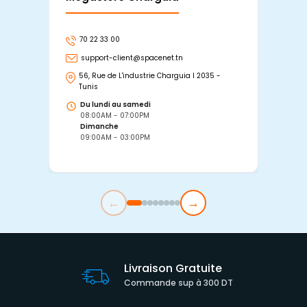
70 22 33 00
7
support-client@spacenet.tn
s
56, Rue de L'industrie Charguia I 2035 -
25
Tunis
Tu
Du lundi au samedi
D
08:00AM - 07:00PM
0
Dimanche
D
09:00AM - 03:00PM
0
←
→
Livraison Gratuite
Commande sup à 300 DT