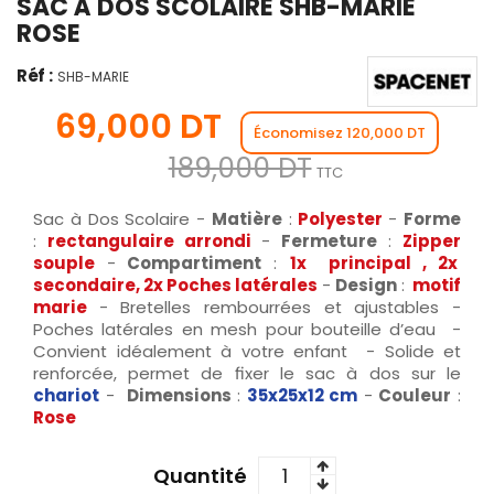
SAC À DOS SCOLAIRE SHB-MARIE
ROSE
Réf :
SHB-MARIE
69,000 DT
Économisez 120,000 DT
189,000 DT
TTC
Sac à Dos Scolaire -
Matière
:
Polyester
-
Forme
:
rectangulaire
arrondi
-
Fermeture
:
Zipper
souple
-
Compartiment
:
1x principal , 2x
secondaire, 2x Poches latérales
-
Design
:
motif
marie
- Bretelles rembourrées et ajustables -
Poches latérales en mesh pour bouteille d’eau -
Convient idéalement à votre enfant - Solide et
renforcée, permet de fixer le sac à dos sur le
chariot
-
Dimensions
:
35x25x12
cm
-
Couleur
:
Rose
Quantité