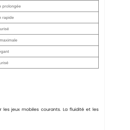
e prolongée
 rapide
urisé
é maximale
égant
urisé
r les jeux mobiles courants. La fluidité et les