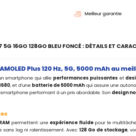
Meilleur garantie
5G 16GO 128GO BLEU FONCÉ : DÉTAILS ET CARA
MOLED Plus 120 Hz, 5G, 5000 mAh au meille
un smartphone qui allie
performances puissantes
et
des
1680
, et d’une
batterie de 5000 mAh
qui assure une auton
 un smartphone performant à un prix abordable. Son
design no
les
 RAM
permettent une
expérience fluide
pour le multitâch
 sans lag ni ralentissement. Avec
128 Go de stockage
, v