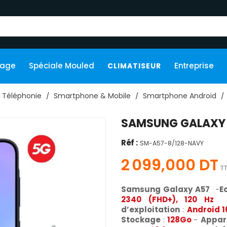
kage
Spéciale Mouled
Entreprise
CLIMATISEUR
Téléphonie
Smartphone & Mobile
Smartphone Android
SAMSUNG GALAXY 
Réf :
SM-A57-8/128-NAVY
2 099,000 DT
T
Samsung Galaxy A57
-
E
2340 (FHD+), 120 Hz
d’exploitation
:
Android 1
Stockage
:
128Go
-
Appare