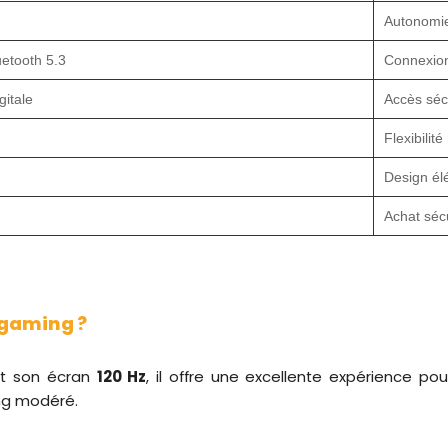
Autonomi
uetooth 5.3
Connexion
gitale
Accès séc
Flexibilit
Design él
Achat séc
 gaming ?
t son écran
120 Hz
, il offre une excellente expérience pou
ng modéré.