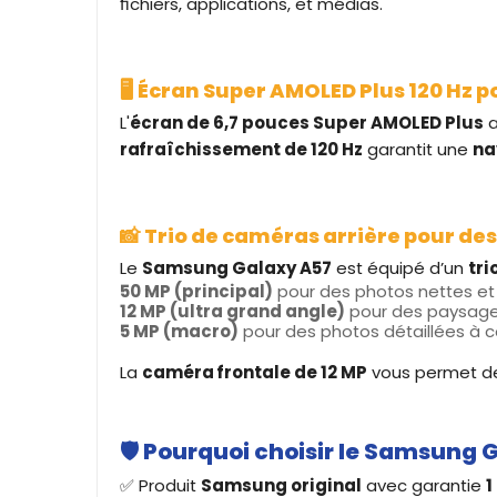
fichiers, applications, et médias.
🖥️
Écran Super AMOLED Plus 120 Hz po
L'
écran de 6,7 pouces Super AMOLED Plus
a
rafraîchissement de 120 Hz
garantit une
na
📸
Trio de caméras arrière pour des
Le
Samsung Galaxy A57
est équipé d’un
tri
50 MP (principal)
pour des photos nettes et
12 MP (ultra grand angle)
pour des paysage
5 MP (macro)
pour des photos détaillées à c
La
caméra frontale de 12 MP
vous permet de 
🛡️
Pourquoi choisir le Samsung 
✅ Produit
Samsung original
avec garantie
1