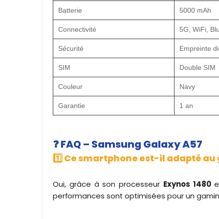
Batterie
5000 mAh
Connectivité
5G, WiFi, Bl
Sécurité
Empreinte di
SIM
Double SIM
Couleur
Navy
Garantie
1 an
❓
FAQ – Samsung Galaxy A57
1️⃣ Ce smartphone est-il adapté au
Oui, grâce à son processeur
Exynos 1480
e
performances sont optimisées pour un gami