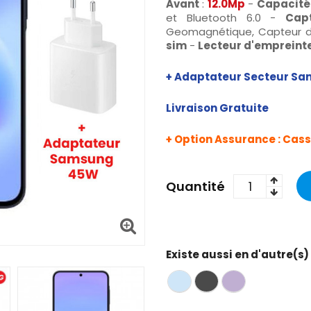
Avant
:
12.0Mp
-
Capacité 
et Bluetooth 6.0 -
Cap
Geomagnétique, Capteur de 
sim
-
Lecteur d'empreinte
+ Adaptateur
Secteur S
Livraison Gratuite
+ Option Assurance : Casse
Quantité
Existe aussi en d'autre(s)