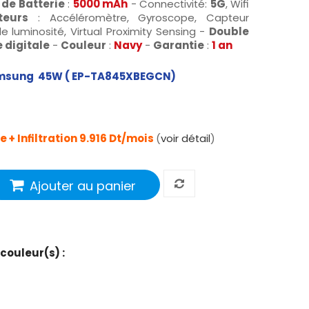
de Batterie
:
5000 mAh
- Connectivité:
5G
, Wifi
teurs
: Accéléromètre, Gyroscope, Capteur
luminosité, Virtual Proximity Sensing -
Double
 digitale
-
Couleur
:
Navy
-
Garantie
:
1 an
amsung
45W (
EP-TA845XBEGCN
)
 + Infiltration 9
.916
Dt/mois
(
voir détail
)
Ajouter au panier
 couleur(s) :