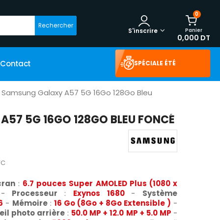
0
Rechercher
Panier
S'inscrire
0,000 DT
Contact
SPÉCIALE ÉTÉ
Samsung Galaxy A57 5G 16Go 128Go Bleu
A57 5G 16GO 128GO BLEU FONCÉ
TC
cran
:
6.7 pouces Super AMOLED Plus (1080 x
-
Processeur
:
Exynos 1680
-
Système
6
-
Mémoire
:
16 Go (8Go + 8Go Extensible )
-
il photo arrière
:
50.0 MP + 12.0 MP + 5.0 MP
-