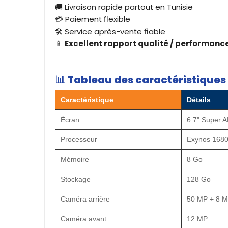
🚚 Livraison rapide partout en Tunisie
💳 Paiement flexible
🛠️ Service après-vente fiable
📱
Excellent rapport qualité / performanc
📊
Tableau des caractéristique
Caractéristique
Détails
Écran
6.7" Super 
Processeur
Exynos 168
Mémoire
8 Go
Stockage
128 Go
Caméra arrière
50 MP + 8 M
Caméra avant
12 MP