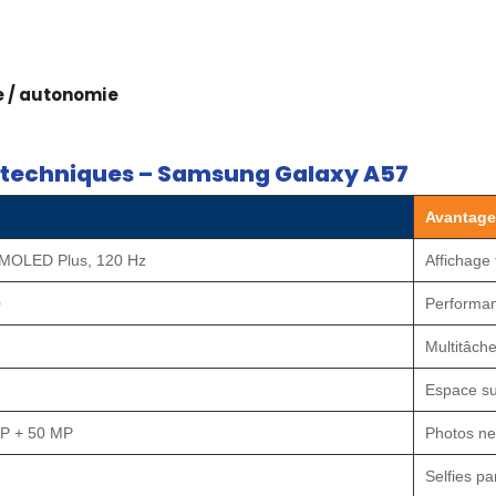
e / autonomie
s techniques – Samsung Galaxy A57
Avantage
AMOLED Plus, 120 Hz
Affichage
0
Performan
Multitâche
Espace su
P + 50 MP
Photos net
Selfies par