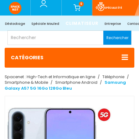
0
SPÉCIALE ÉTÉ
CLIMATISEUR
Déstockage
Spéciale Mouled
Entreprise
Contac
Rechercher
CATÉGORIES
Spacenet : High-Tech et Informatique en ligne
Téléphonie
Smartphone & Mobile
Smartphone Android
Samsung
Galaxy A57 5G 16Go 128Go Bleu