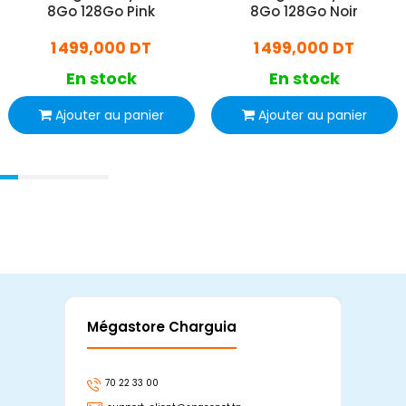
8Go 128Go Pink
8Go 128Go Noir
1 499,000 DT
1 499,000 DT
En stock
En stock
Ajouter au panier
Ajouter au panier
Mégastore Charguia
Mag
70 22 33 00
7