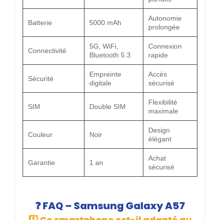
Autonomie
Batterie
5000 mAh
prolongée
5G, WiFi,
Connexion
Connectivité
Bluetooth 5.3
rapide
Empreinte
Accès
Sécurité
digitale
sécurisé
Flexibilité
SIM
Double SIM
maximale
Design
Couleur
Noir
élégant
Achat
Garantie
1 an
sécurisé
❓
FAQ – Samsung Galaxy A57
1️⃣ Ce smartphone est-il adapté au