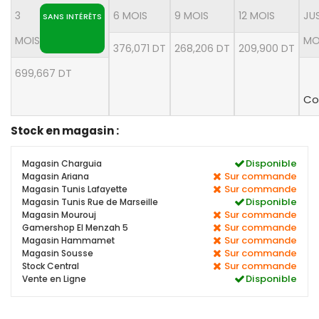
3
6 MOIS
9 MOIS
12 MOIS
JU
SANS INTÉRÊTS
MOIS
MO
376,071 DT
268,206 DT
209,900 DT
699,667 DT
Co
Stock en magasin :
Disponible
Magasin Charguia
Sur commande
Magasin Ariana
Sur commande
Magasin Tunis Lafayette
Disponible
Magasin Tunis Rue de Marseille
Sur commande
Magasin Mourouj
Sur commande
Gamershop El Menzah 5
Sur commande
Magasin Hammamet
Sur commande
Magasin Sousse
Sur commande
Stock Central
Disponible
Vente en Ligne