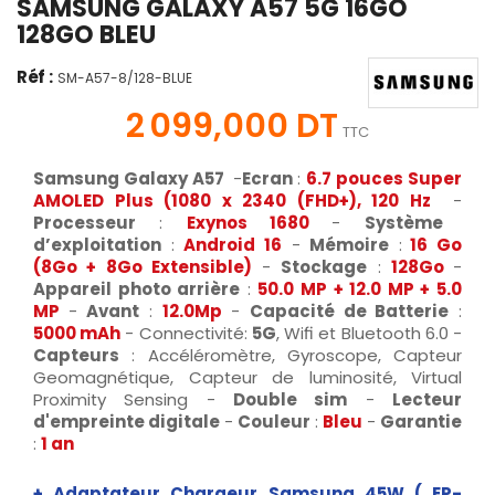
SAMSUNG GALAXY A57 5G 16GO
128GO BLEU
Réf :
SM-A57-8/128-BLUE
2 099,000 DT
TTC
Samsung Galaxy A57
-
Ecran
:
6.7 pouces Super
AMOLED Plus (1080 x 2340 (FHD+), 120 Hz
-
Processeur
:
Exynos 1680
-
Système
d’exploitation
:
Android 16
-
Mémoire
:
16 Go
(8Go + 8Go Extensible)
-
Stockage
:
128Go
-
Appareil photo arrière
:
50.0 MP + 12.0 MP + 5.0
MP
-
Avant
:
12.0Mp
-
Capacité de Batterie
:
5000 mAh
- Connectivité:
5G
, Wifi et Bluetooth 6.0 -
Capteurs
: Accéléromètre, Gyroscope, Capteur
Geomagnétique, Capteur de luminosité, Virtual
Proximity Sensing -
Double sim
-
Lecteur
d'empreinte digitale
-
Couleur
:
Bleu
-
Garantie
:
1 an
+
Adaptateur Chargeur Samsung
45W (
EP-