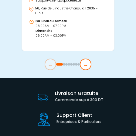
support-client@spacenet.tn
s
56, Rue de L'industrie Charguia I 2035 -
25
Tunis
Tu
Du lundi au samedi
D
08:00AM - 07:00PM
0
Dimanche
D
09:00AM - 03:00PM
0
←
→
Livraison Gratuite
Commande sup à 300 DT
Support Client
Entreprises & Particuliers