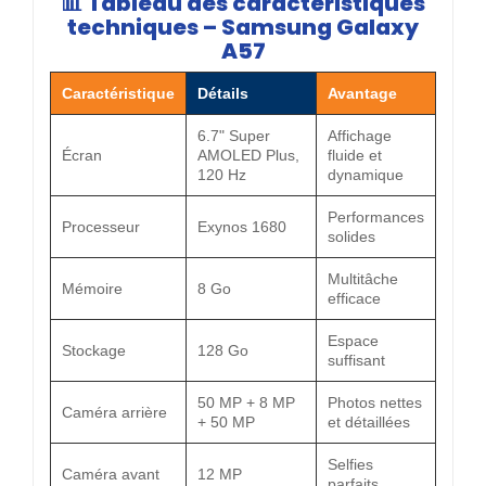
📊
Tableau des caractéristiques
techniques – Samsung Galaxy
A57
Caractéristique
Détails
Avantage
6.7" Super
Affichage
Écran
AMOLED Plus,
fluide et
120 Hz
dynamique
Performances
Processeur
Exynos 1680
solides
Multitâche
Mémoire
8 Go
efficace
Espace
Stockage
128 Go
suffisant
50 MP + 8 MP
Photos nettes
Caméra arrière
+ 50 MP
et détaillées
Selfies
Caméra avant
12 MP
parfaits