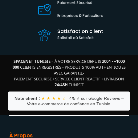
Paiement Sécurisé
Entreprises & Particuliers
Satisfaction client
Satisfait où Satisfait
SPACENET TUNISIE
– À VOTRE SERVICE DEPUIS
2004
•
+
1000
000
CLIENTS ENREGISTRÉS
•
PRODUITS 100% AUTHENTIQUES
AVEC GARANTIE
•
PAIEMENT SÉCURISÉ
•
SERVICE CLIENT RÉACTIF
•
LIVRAISON
24/48H
TUNISIE
Note client :
★ ★ ★ ★ ☆
4/5 ⭐ sur Google Reviews –
Votre e-commerce de confiance en Tunisie.
À Propos