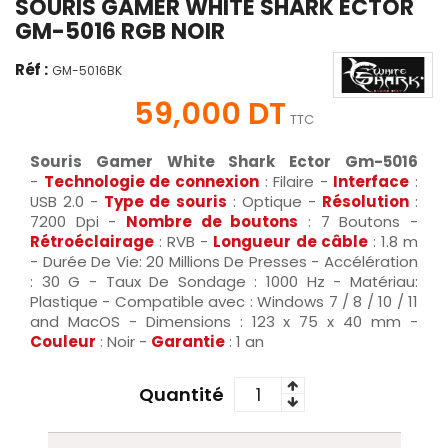
SOURIS GAMER WHITE SHARK ECTOR
GM-5016 RGB NOIR
Réf :
GM-5016BK
59,000 DT
TTC
Souris Gamer White Shark Ector Gm-5016
-
Technologie de connexion
: Filaire
-
Interface
:
USB 2.0 -
Type de souris
: Optique -
Résolution
:
7200 Dpi -
Nombre de boutons
: 7 Boutons -
Rétroéclairage
: RVB
-
Longueur de câble
: 1.8 m
-
Durée De Vie: 20 Millions De Presses - Accélération
: 30 G - Taux De Sondage : 1000 Hz - Matériau:
Plastique - Compatible avec : Windows 7 / 8 / 10 / 11
and MacOS - Dimensions : 123 x 75 x 40 mm -
Couleur
: Noir -
Garantie
: 1 an
Quantité