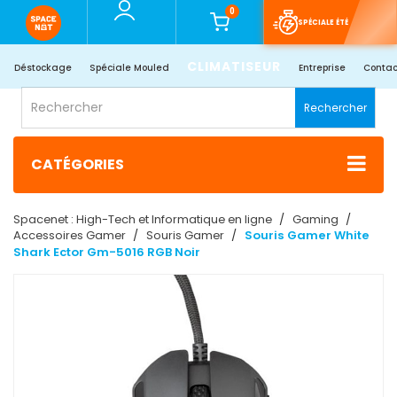
0
SPÉCIALE ÉTÉ
CLIMATISEUR
Déstockage
Spéciale Mouled
Entreprise
Contac
Rechercher
CATÉGORIES
Spacenet : High-Tech et Informatique en ligne
Gaming
Accessoires Gamer
Souris Gamer
Souris Gamer White
Shark Ector Gm-5016 RGB Noir