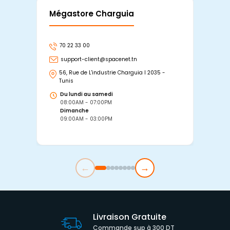
Mégastore Charguia
Mag
70 22 33 00
7
support-client@spacenet.tn
s
56, Rue de L'industrie Charguia I 2035 -
25
Tunis
Tu
Du lundi au samedi
D
08:00AM - 07:00PM
0
Dimanche
D
09:00AM - 03:00PM
0
←
→
Livraison Gratuite
Commande sup à 300 DT