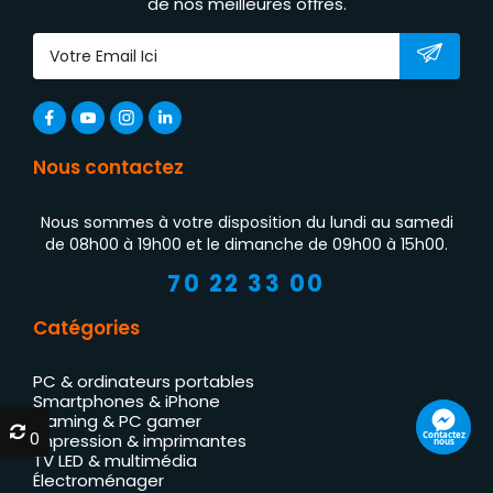
de nos meilleures offres.
Nous contactez
Nous sommes à votre disposition du lundi au samedi
de 08h00 à 19h00 et le dimanche de 09h00 à 15h00.
70 22 33 00
Catégories
PC & ordinateurs portables
Smartphones & iPhone
Gaming & PC gamer
0
0
Contactez
Impression & imprimantes
nous
TV LED & multimédia
Électroménager