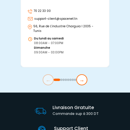
70 22 33 00
7
support-client@spacenet.tn
s
56, Rue de L'industrie Charguia I 2035 -
25
Tunis
Tu
Du lundi au samedi
D
08:00AM - 07:00PM
0
Dimanche
D
09:00AM - 03:00PM
0
←
→
Livraison Gratuite
Commande sup à 300 DT
Support Client