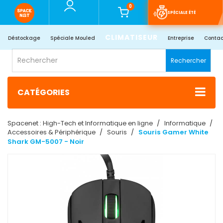
0
SPÉCIALE ÉTÉ
CLIMATISEUR
Déstockage
Spéciale Mouled
Entreprise
Contac
Rechercher
CATÉGORIES
Spacenet : High-Tech et Informatique en ligne
Informatique
Accessoires & Périphérique
Souris
Souris Gamer White
Shark GM-5007 - Noir