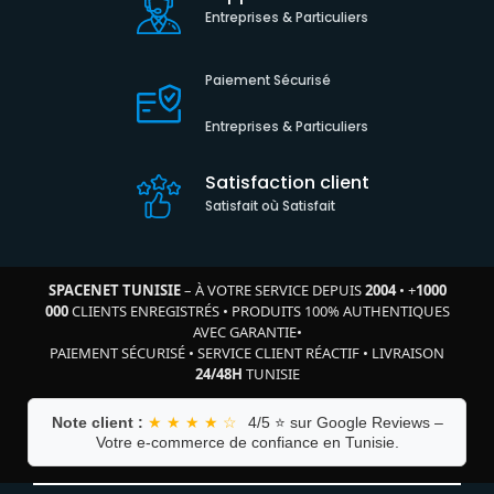
Entreprises & Particuliers
Paiement Sécurisé
Entreprises & Particuliers
Satisfaction client
Satisfait où Satisfait
SPACENET TUNISIE
– À VOTRE SERVICE DEPUIS
2004
•
+
1000
000
CLIENTS ENREGISTRÉS
•
PRODUITS 100% AUTHENTIQUES
AVEC GARANTIE
•
PAIEMENT SÉCURISÉ
•
SERVICE CLIENT RÉACTIF
•
LIVRAISON
24/48H
TUNISIE
Note client :
★ ★ ★ ★ ☆
4/5 ⭐ sur Google Reviews –
Votre e-commerce de confiance en Tunisie.