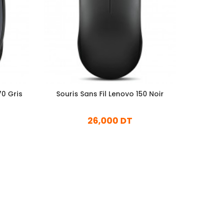
70 Gris
Souris Sans Fil Lenovo 150 Noir
Souris
26,000 DT
En stock
Ajouter Au Panier