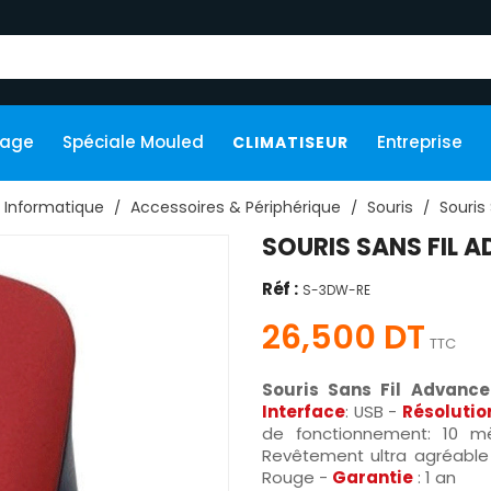
kage
Spéciale Mouled
Entreprise
CLIMATISEUR
Informatique
Accessoires & Périphérique
Souris
Souris 
SOURIS SANS FIL 
Réf :
S-3DW-RE
26,500 DT
TTC
Souris Sans Fil Advanc
Interface
: USB -
Résolutio
de fonctionnement: 10 mè
Revêtement ultra agréable
Rouge -
Garantie
: 1 an