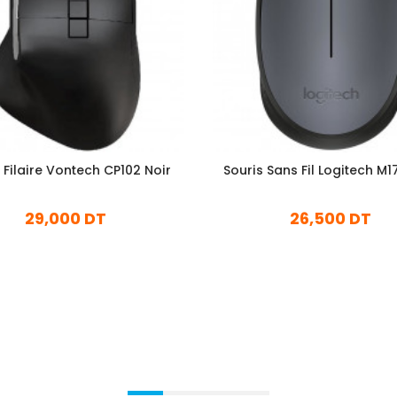
 Filaire Vontech CP102 Noir
Souris Sans Fil Logitech M1
29,000 DT
26,500 DT
En stock
En stock
Ajouter Au Panier
Ajouter Au Panier