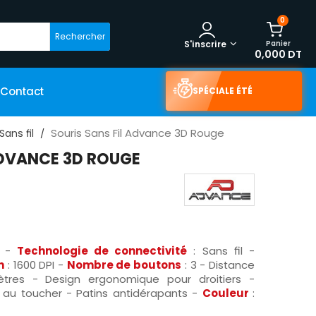
0
Rechercher
Panier
S'inscrire
0,000 DT
Contact
SPÉCIALE ÉTÉ
Souris Sans Fil Advance 3D Rouge
Sans fil
ADVANCE 3D ROUGE
e
-
Technologie de connectivité
: Sans fil -
n
: 1600 DPI -
Nombre de boutons
: 3 - Distance
tres - Design ergonomique pour droitiers -
 au toucher - Patins antidérapants -
Couleur
: