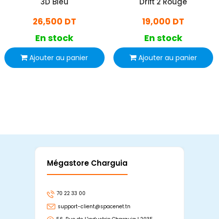
3D Bleu
Drift 2 Rouge
26,500 DT
19,000 DT
En stock
En stock
Ajouter au panier
Ajouter au panier
Mégastore Charguia
Mag
70 22 33 00
7
support-client@spacenet.tn
s