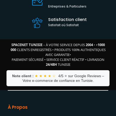
Entreprises & Particuliers
Satisfaction client
Satisfait où Satisfait
SPACENET TUNISIE
– À VOTRE SERVICE DEPUIS
2004
•
+
1000
000
CLIENTS ENREGISTRÉS
•
PRODUITS 100% AUTHENTIQUES
AVEC GARANTIE
•
PAIEMENT SÉCURISÉ
•
SERVICE CLIENT RÉACTIF
•
LIVRAISON
24/48H
TUNISIE
Note client :
★ ★ ★ ★ ☆
4/5 ⭐ sur Google Reviews –
Votre e-commerce de confiance en Tunisie.
À Propos