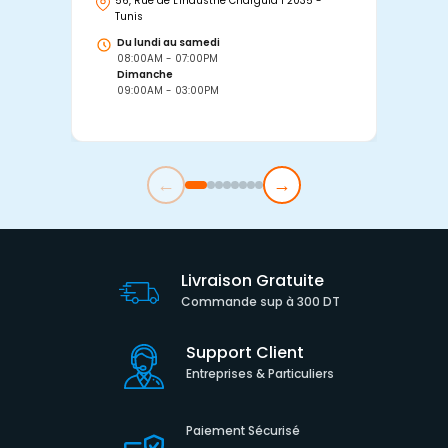
56, Rue de L'industrie Charguia I 2035 -
25
Tunis
Tu
Du lundi au samedi
D
08:00AM - 07:00PM
0
Dimanche
D
09:00AM - 03:00PM
0
←
→
Livraison Gratuite
Commande sup à 300 DT
Support Client
Entreprises & Particuliers
Paiement Sécurisé