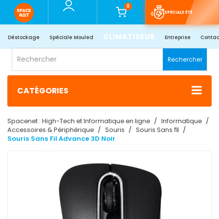
0
SPÉCIALE ÉTÉ
CLIMATISEUR
Déstockage
Spéciale Mouled
Entreprise
Contac
Rechercher
CATÉGORIES
Spacenet : High-Tech et Informatique en ligne
Informatique
Accessoires & Périphérique
Souris
Souris Sans fil
Souris Sans Fil Advance 3D Noir