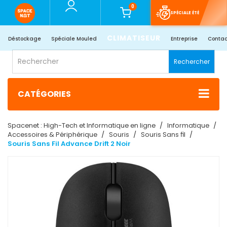
0
SPÉCIALE ÉTÉ
CLIMATISEUR
Déstockage
Spéciale Mouled
Entreprise
Contac
Rechercher
CATÉGORIES
Spacenet : High-Tech et Informatique en ligne
Informatique
Accessoires & Périphérique
Souris
Souris Sans fil
Souris Sans Fil Advance Drift 2 Noir