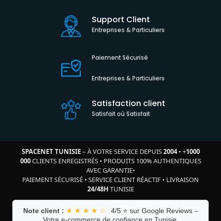
Support Client
Entreprises & Particuliers
Paiement Sécurisé
Entreprises & Particuliers
Satisfaction client
Satisfait où Satisfait
SPACENET TUNISIE
– À VOTRE SERVICE DEPUIS
2004
•
+
1000
000
CLIENTS ENREGISTRÉS
•
PRODUITS 100% AUTHENTIQUES
AVEC GARANTIE
•
PAIEMENT SÉCURISÉ
•
SERVICE CLIENT RÉACTIF
•
LIVRAISON
24/48H
TUNISIE
Note client :
★ ★ ★ ★ ☆
4/5 ⭐ sur Google Reviews –
Votre e-commerce de confiance en Tunisie.