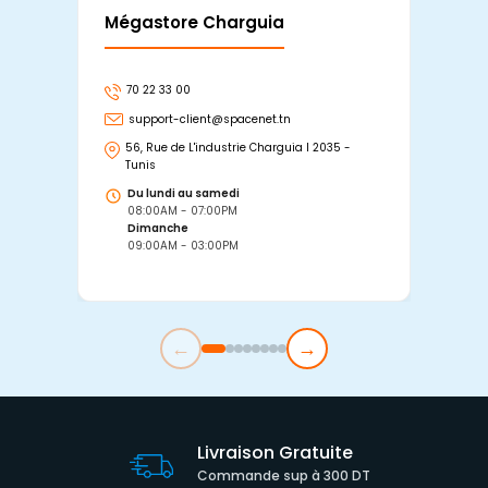
Mégastore Charguia
Mag
70 22 33 00
7
support-client@spacenet.tn
s
56, Rue de L'industrie Charguia I 2035 -
25
Tunis
Tu
Du lundi au samedi
D
08:00AM - 07:00PM
0
Dimanche
D
09:00AM - 03:00PM
0
←
→
Livraison Gratuite
Commande sup à 300 DT