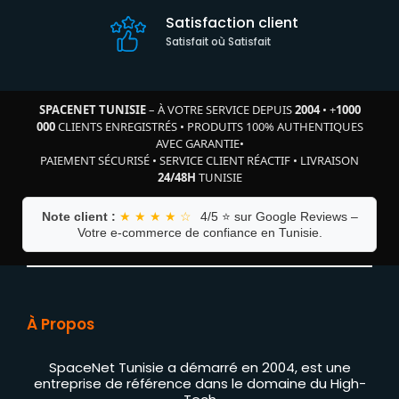
Satisfaction client
Satisfait où Satisfait
SPACENET TUNISIE
– À VOTRE SERVICE DEPUIS
2004
•
+
1000
000
CLIENTS ENREGISTRÉS
•
PRODUITS 100% AUTHENTIQUES
AVEC GARANTIE
•
PAIEMENT SÉCURISÉ
•
SERVICE CLIENT RÉACTIF
•
LIVRAISON
24/48H
TUNISIE
Note client :
★ ★ ★ ★ ☆
4/5 ⭐ sur Google Reviews –
Votre e-commerce de confiance en Tunisie.
À Propos
SpaceNet Tunisie a démarré en 2004, est une
entreprise de référence dans le domaine du High-