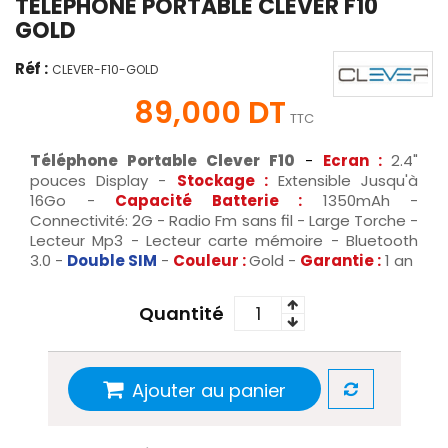
TÉLÉPHONE PORTABLE CLEVER F10
GOLD
Réf :
CLEVER-F10-GOLD
89,000 DT
TTC
Téléphone Portable Clever F10
-
Ecran :
2.4"
pouces Display -
Stockage :
Extensible Jusqu'à
16Go -
Capacité Batterie :
1350mAh -
Connectivité: 2G - Radio Fm sans fil - Large Torche -
Lecteur Mp3 - Lecteur carte mémoire - Bluetooth
3.0 -
Double SIM
-
Couleur :
Gold -
Garantie :
1 an
Quantité
Ajouter au panier