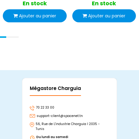
En stock
En stock
Ajouter au panier
Ajouter au panier
Mégastore Charguia
Mag
70 22 33 00
7
support-client@spacenet.tn
s
56, Rue de L'industrie Charguia I 2035 -
25
Tunis
Tu
Du lundi au samedi
D