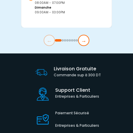
08:00AM - 07:00PM
0
Dimanche
D
09:00AM - 03:00PM
0
←
→
Livraison Gratuite
Commande sup à 300 DT
Support Client
Entreprises & Particuliers
Paiement Sécurisé
Entreprises & Particuliers