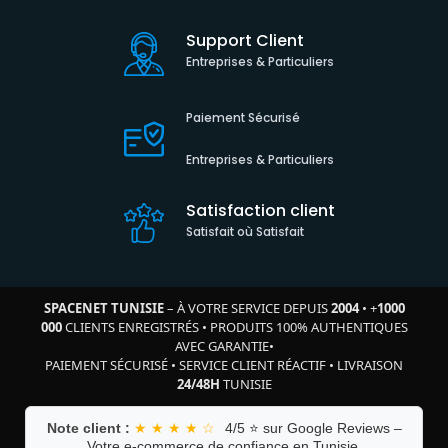
Support Client
Entreprises & Particuliers
Paiement Sécurisé
Entreprises & Particuliers
Satisfaction client
Satisfait où Satisfait
SPACENET TUNISIE
– À VOTRE SERVICE DEPUIS
2004
•
+
1000
000
CLIENTS ENREGISTRÉS
•
PRODUITS 100% AUTHENTIQUES
AVEC GARANTIE
•
PAIEMENT SÉCURISÉ
•
SERVICE CLIENT RÉACTIF
•
LIVRAISON
24/48H
TUNISIE
Note client :
★ ★ ★ ★ ☆
4/5 ⭐ sur Google Reviews –
Votre e-commerce de confiance en Tunisie.