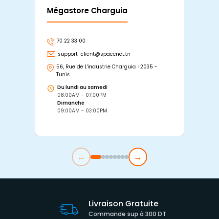
Mégastore Charguia
Mag
70 22 33 00
7
support-client@spacenet.tn
s
56, Rue de L'industrie Charguia I 2035 -
25
Tunis
Tu
Du lundi au samedi
D
08:00AM - 07:00PM
0
Dimanche
D
09:00AM - 03:00PM
0
←
→
Livraison Gratuite
Commande sup à 300 DT