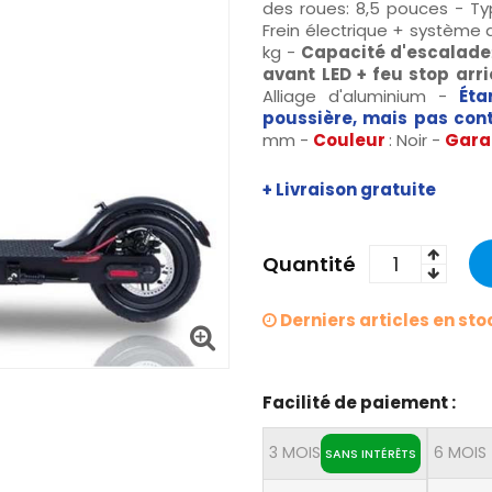
des roues: 8,5 pouces - Ty
Frein électrique + système d
kg -
Capacité d'escalade
avant LED + feu stop arri
Alliage d'aluminium -
Éta
poussière, mais pas cont
mm -
Couleur
: Noir -
Gara
+ Livraison gratuite
Quantité
Derniers articles en sto
Facilité de paiement :
3 MOIS
6 MOIS
SANS INTÉRÊTS