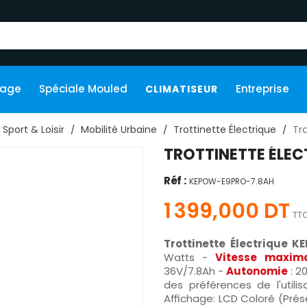
kage
Spéciale Mouled
Entreprise
CLIMATISEUR
Tr
Sport & Loisir
Mobilité Urbaine
‎Trottinette Électrique
TROTTINETTE ÉLEC
Réf :
KEPOW-E9PRO-7.8AH
1 399,000 DT
TT
Trottinette Électrique 
Watts -
Vitesse maxim
36V/7.8Ah -
Autonomie
: 2
des préférences de l'utili
Affichage: LCD Coloré (Prése