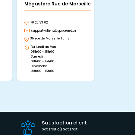
Mégastore Rue de Marseille
Mégastore
70 22 33 02
70 22 33 06
support-client@spacenet.tn
support-clie
35 rue de Marseille Tunis
Avenue Abou 
Hammamet, 
Du lundi au Ven
Du lundi au 
08h00 - 18h00
08h00 - 19h0
Samedi
Dimanche
08h00 - 15h00
09h00 - 15h0
Dimanche
09h00 - 15h00
Satisfaction client
Satisfait où Satisfait