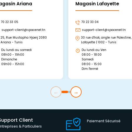
agasin Ariana
Magasin Lafayette
70 22 33 05
70 22 33 04
support-client@spacenet.tn
support-client@spacenet.tn
25, Rue Mustapha Hjaeij 2080
30 rue d'Irak, angle rue Palestine,
Ariana - Tunis
Lafayette | 1002 - Tunis
Du lundi au samedi
Du lundi au Ven
08h00 - 19h00
08:00 - 18:00
Dimanche
Samedi
09h00 - 15h00
08:00 - 15:00
Dim Fermé
←
→
Support Client
Paiement Sécurisé
Entreprises & Particuliers