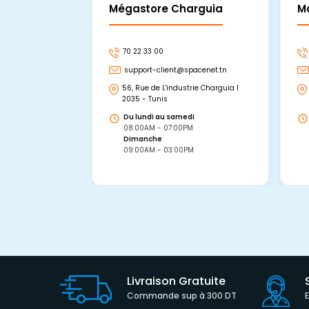
Mégastore Charguia
M
70 22 33 00
support-client@spacenet.tn
56, Rue de L'industrie Charguia I
2035 - Tunis
Du lundi au samedi
08:00AM - 07:00PM
Dimanche
09:00AM - 03:00PM
Livraison Gratuite
Commande sup à 300 DT