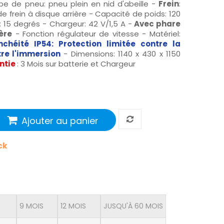
pe de pneu: pneu plein en nid d'abeille -
Frein
:
e frein à disque arrière - Capacité de poids: 120
: 15 degrés - Chargeur: 42 V/1,5 A -
Avec phare
ère
- Fonction régulateur de vitesse - Matériel:
nchéité IP54: Protection limitée contre la
re l'immersion
- Dimensions: 1140 x 430 x 1150
ntie
: 3 Mois sur batterie et Chargeur
Ajouter au panier
ck
9 MOIS
12 MOIS
JUSQU'À 60 MOIS