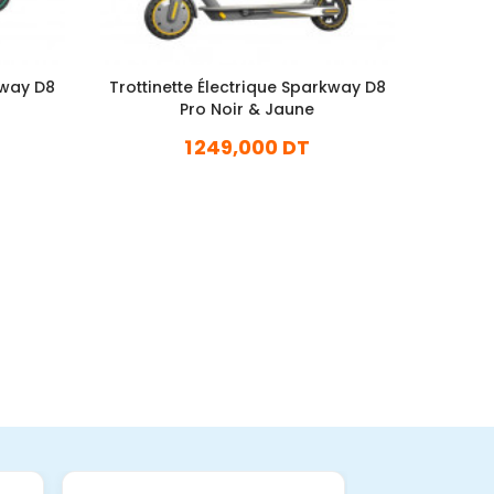
kway D8
Trottinette Électrique Sparkway D8
Trot
Pro Noir & Jaune
1 249,000 DT
1 
En stock
Ajouter Au Panier