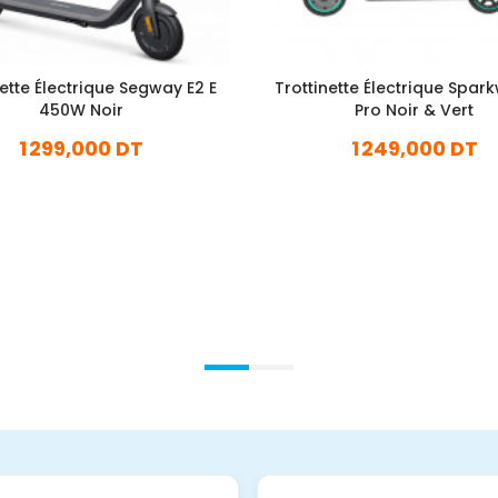
nette Électrique Segway E2 E
Trottinette Électrique Spar
450W Noir
Pro Noir & Vert
1 299,000 DT
1 249,000 DT
En stock
En stock
Ajouter Au Panier
Ajouter Au Panier