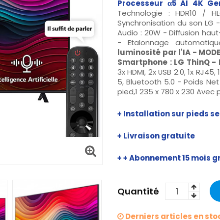
Processeur α5 AI 4K Ge
Technologie : HDR10 / 
Synchronisation du son LG 
Audio : 20W - Diffusion haut
- Etalonnage automatiq
luminosité par l'IA - MO
Smartphone : LG ThinQ - 
3x HDMI, 2x USB 2.0, 1x RJ45,
5, Bluetooth 5.0 - Poids Ne
pied,1 235 x 780 x 230 Avec 
+ Installation sur pieds 
+ Livraison gratuite
+
+ Abonnement 15 mois g
Quantité
Derniers articles en sto