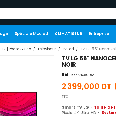
kage
Spéciale Mouled
Entreprise
CLIMATISEUR
TV LG 55" NanoCel
TV | Photo & Son
Téléviseur
Tv Led
TV LG 55" NANOCE
NOIR
Réf :
55NANO80T6A
2 399,000 DT
TTC
Smart TV LG
-
Taille de 
Pixels 4K Ultra HD -
Systèm