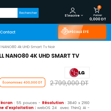
0
Rechercher
Panier
S'inscrire
0,000 DT
Contact
SPÉCIALE ÉTÉ
l NANO80 4k UHD Smart Tv Noir
LL NANO80 4K UHD SMART TV
2 799,000 DT
Économisez 400,000 DT
l'écran
: 55 pouces -
Résolution
: 3840 x 2160
e d'exploitation :
webOS 24 avec ThinQ AI -