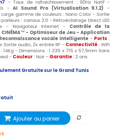
n7
- Taux de rafraichissement : 60Hz Natif -
HLG -
AI Sound Pro (Virtualisation 9.1.2)
-
- Large gamme de couleurs : Nano Color - Sortie
-parleurs : canaux 2.0 - Rétroéclairage Direct LED
ue - Navigateur Internet -
Contrôle de la
DE CINÉMA™ - Optimiseur de Jeu - Application
Reconnaissance vocale intelligente
-
Ports
:
 1x Sortie audio, 2x entrée RF -
Connectivité
: WiFi
t : 14Kg - Dimensions : 1 235 x 715 x 57,5mm Sans
pied -
Couleur
: Noir -
Garantie
: 2 ans
seulement Gratuite sur le Grand Tunis
ratuit
Ajouter au panier
ck