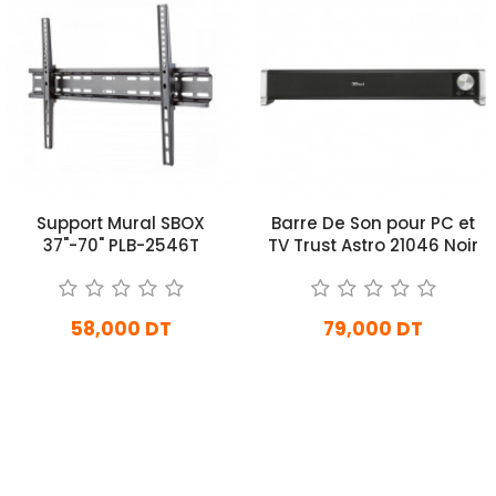
Support Mural SBOX
Barre De Son pour PC et
37"-70" PLB-2546T
TV Trust Astro 21046 Noir
58,000 DT
79,000 DT
En Arrivage
En Arrivage
Ajouter Au Panier
Ajouter Au Panier