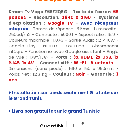
Smart Tv Vega F65F2QBG
-
Taille de l'écran
:
65
pouces
-
Résolution
:
3840 x 2160
-
Système
d'exploitation :
Google Tv
-
Avec récepteur
intégrée
- Temps de réponse : 6.5ms - Luminosité :
250cd/m2 - Contraste : 5000:1 - Aspect ratio : 16:9 -
Couleurs maximale : 1.07G - Sortie Audio : 2 × 10W -
Google Play - NETFLIX - YouTube - Chromecast
intégré - Fonctionne avec Google assistant - Angle
de vue : 178°/178° -
Ports
:
3x HDMI, 2x USB, 1x
RJ45, 1x AV
-
Connectivité
:
Wi-Fi , Bluetooth
-
Dimensions (sans pieds) : 1610 x 150 x 950mm -
Poids Net : 12.3 Kg -
Couleur
:
Noir
-
Garantie
:
3
ans
+ Installation sur pieds seulement Gratuite sur
le Grand Tunis
+ Livraison gratuite sur le grand Tunisie
Quantité