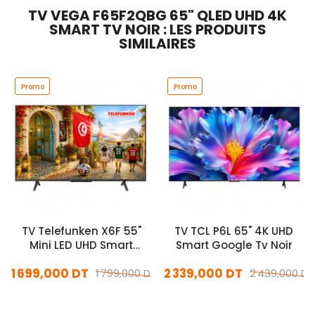
TV VEGA F65F2QBG 65" QLED UHD 4K
SMART TV NOIR : LES PRODUITS
SIMILAIRES
Promo
Promo
TV Telefunken X6F 55"
TV TCL P6L 65" 4K UHD
Mini LED UHD Smart
Smart Google Tv Noir
Google Tv Matte Screen
1 699,000 DT
2 339,000 DT
Noir
1 799,000 DT
2 439,000 DT
En stock
En stock