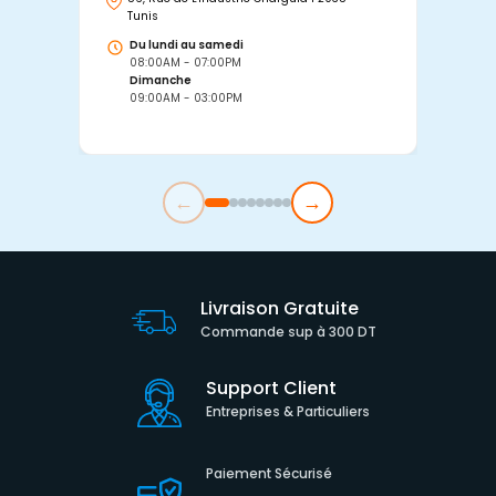
Tunis
Tu
Du lundi au samedi
D
08:00AM - 07:00PM
0
Dimanche
D
09:00AM - 03:00PM
0
←
→
Livraison Gratuite
Commande sup à 300 DT
Support Client
Entreprises & Particuliers
Paiement Sécurisé