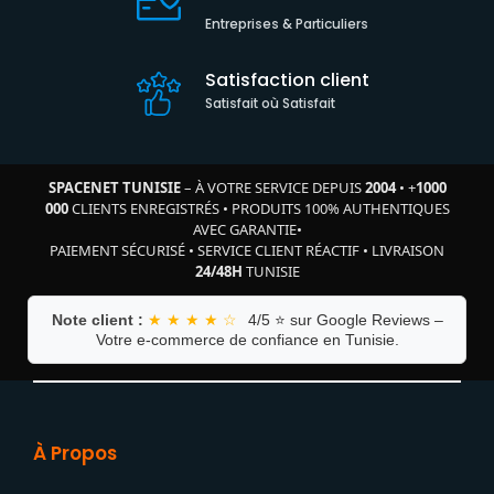
Entreprises & Particuliers
Satisfaction client
Satisfait où Satisfait
SPACENET TUNISIE
– À VOTRE SERVICE DEPUIS
2004
•
+
1000
000
CLIENTS ENREGISTRÉS
•
PRODUITS 100% AUTHENTIQUES
AVEC GARANTIE
•
PAIEMENT SÉCURISÉ
•
SERVICE CLIENT RÉACTIF
•
LIVRAISON
24/48H
TUNISIE
Note client :
★ ★ ★ ★ ☆
4/5 ⭐ sur Google Reviews –
Votre e-commerce de confiance en Tunisie.
À Propos