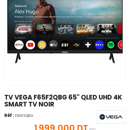
TV VEGA F65F2QBG 65" QLED UHD 4K
SMART TV NOIR
Réf :
F65F2QBG
1 999,000 DT
TTC