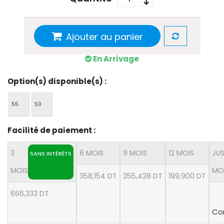
Ajouter au panier
En Arrivage
Option(s) disponible(s) :
55
50
Facilité de paiement :
3
6 MOIS
9 MOIS
12 MOIS
JUS
SANS INTÉRÊTS
MOIS
MO
358,154 DT
255,428 DT
199,900 DT
666,333 DT
Con