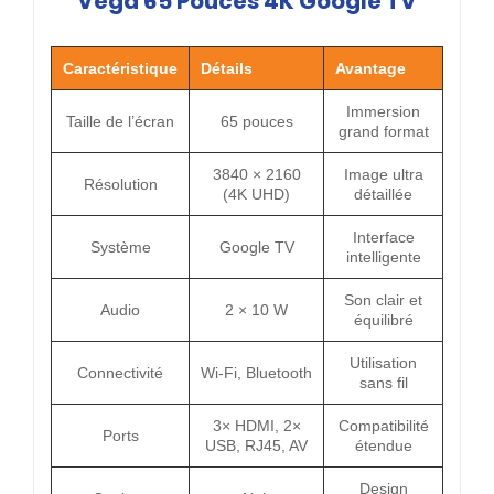
Vega 65 Pouces 4K Google TV
Caractéristique
Détails
Avantage
Immersion
Taille de l’écran
65 pouces
grand format
3840 × 2160
Image ultra
Résolution
(4K UHD)
détaillée
Interface
Système
Google TV
intelligente
Son clair et
Audio
2 × 10 W
équilibré
Utilisation
Connectivité
Wi-Fi, Bluetooth
sans fil
3× HDMI, 2×
Compatibilité
Ports
USB, RJ45, AV
étendue
Design