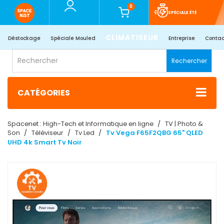
0
SPÉCIALE ÉTÉ
CLIMATISEUR
Déstockage
Spéciale Mouled
Entreprise
Contac
Rechercher
CATÉGORIES
Spacenet : High-Tech et Informatique en ligne
TV | Photo &
Son
Téléviseur
Tv Led
Tv Vega F65F2QBG 65" QLED
UHD 4k Smart Tv Noir