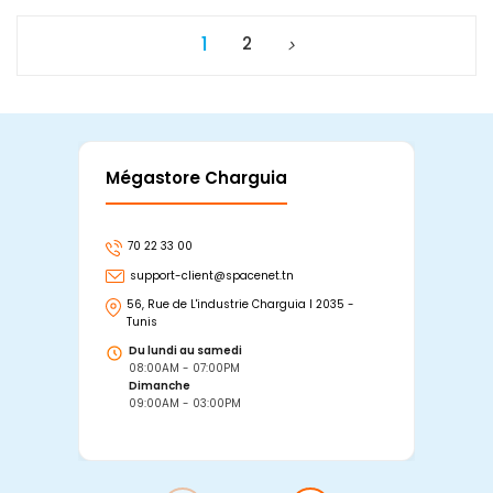
1
2
Mégastore Charguia
Mag
70 22 33 00
7
support-client@spacenet.tn
s
56, Rue de L'industrie Charguia I 2035 -
25
Tunis
Tu
Du lundi au samedi
D
08:00AM - 07:00PM
0
Dimanche
D
09:00AM - 03:00PM
0