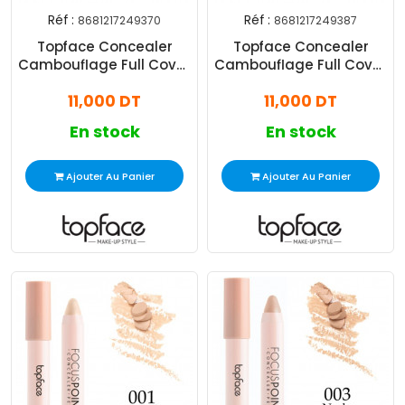
Réf :
Réf :
8681217249370
8681217249387
Topface Concealer
Topface Concealer
Cambouflage Full Cover
Cambouflage Full Cover
N°002
N°003
11,000 DT
11,000 DT
En stock
En stock
Ajouter Au Panier
Ajouter Au Panier