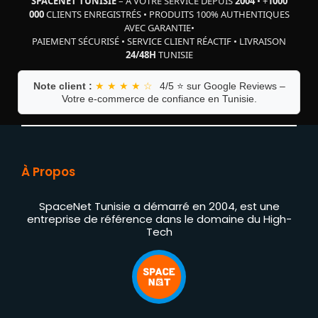
SPACENET TUNISIE
– À VOTRE SERVICE DEPUIS
2004
•
+
1000
000
CLIENTS ENREGISTRÉS
•
PRODUITS 100% AUTHENTIQUES
AVEC GARANTIE
•
PAIEMENT SÉCURISÉ
•
SERVICE CLIENT RÉACTIF
•
LIVRAISON
24/48H
TUNISIE
Note client :
★ ★ ★ ★ ☆
4/5 ⭐ sur Google Reviews –
Votre e-commerce de confiance en Tunisie.
À Propos
SpaceNet Tunisie a démarré en 2004, est une
entreprise de référence dans le domaine du High-
Tech