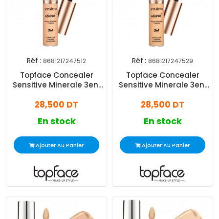
Réf :
Réf :
8681217247512
8681217247529
Topface Concealer
Topface Concealer
Sensitive Minerale 3en1
Sensitive Minerale 3en1
N°003 Natural
N°004 Light To Medium
28,500 DT
28,500 DT
En stock
En stock
Ajouter Au Panier
Ajouter Au Panier