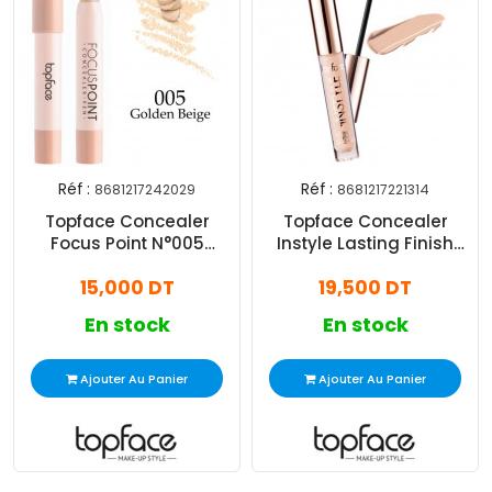
Réf :
Réf :
8681217242029
8681217221314
Topface Concealer
Topface Concealer
Focus Point N°005
Instyle Lasting Finish
Golden Beige
N°001
15,000 DT
19,500 DT
En stock
En stock
Ajouter Au Panier
Ajouter Au Panier