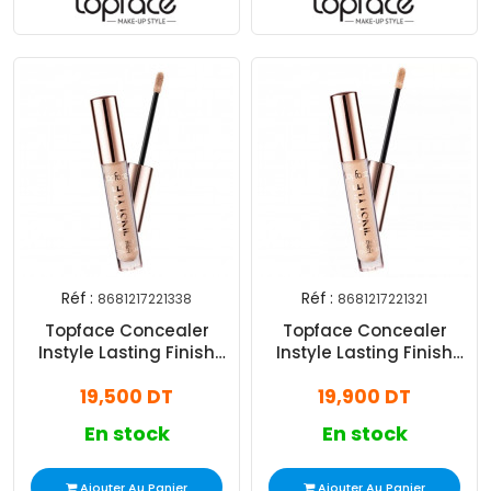
Réf :
Réf :
8681217221338
8681217221321
Topface Concealer
Topface Concealer
Instyle Lasting Finish
Instyle Lasting Finish
N°003
N°002
19,500 DT
19,900 DT
En stock
En stock
Ajouter Au Panier
Ajouter Au Panier