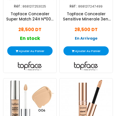
Réf :
Réf :
8681217253025
8681217247499
Topface Concealer
Topface Concealer
Super Match 24H N°005
Sensitive Minerale 3en1
Warm Beige
N°001 Ivory Beige
28,500 DT
28,500 DT
En stock
En Arrivage
Ajouter Au Panier
Ajouter Au Panier