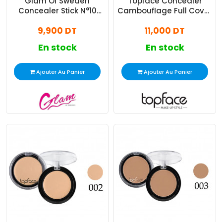
Glam Of Sweden
Topface Concealer
Concealer Stick N°10
Cambouflage Full Cover
Sand
N°001
9,900 DT
11,000 DT
En stock
En stock
Ajouter Au Panier
Ajouter Au Panier