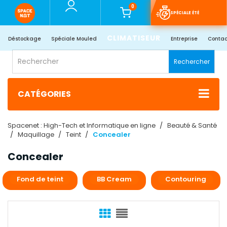
0
SPÉCIALE ÉTÉ
CLIMATISEUR
Déstockage
Spéciale Mouled
Entreprise
Contac
Rechercher
CATÉGORIES
Spacenet : High-Tech et Informatique en ligne
Beauté & Santé
Maquillage
Teint
Concealer
Concealer
Fond de teint
BB Cream
Contouring