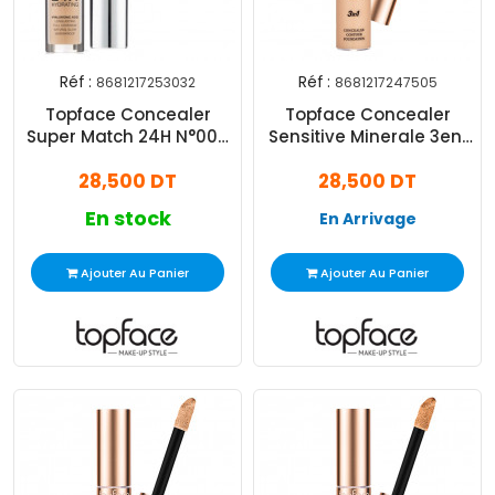
Réf :
Réf :
8681217253032
8681217247505
Topface Concealer
Topface Concealer
Super Match 24H N°006
Sensitive Minerale 3en1
Honey
N°002 Rose Beige
28,500 DT
28,500 DT
En stock
En Arrivage
Ajouter Au Panier
Ajouter Au Panier