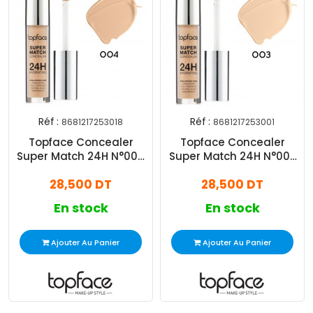
Réf :
Réf :
8681217253018
8681217253001
Topface Concealer
Topface Concealer
Super Match 24H N°004
Super Match 24H N°003
Neutralizer
Light Sand
28,500 DT
28,500 DT
En stock
En stock
Ajouter Au Panier
Ajouter Au Panier