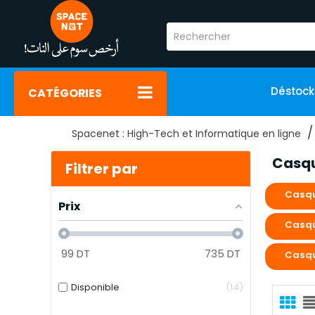
Déstoc
CATÉGORIES
Spacenet : High-Tech et Informatique en ligne
Casqu
Filtrer par
Casqu
Prix
Casq
99
DT
735
DT
Casqu
Disponible
14