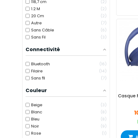
118,7 cm
2
1.2 M
2
20 Cm
2
Autre
7
Sans Câble
6
Sans Fil
3
Connectivité
Bluetooth
16
Filaire
14
Sans fil
7
Couleur
Casque F
Beige
3
1
Blanc
8
Bleu
8
Noir
9
Rose
1
A