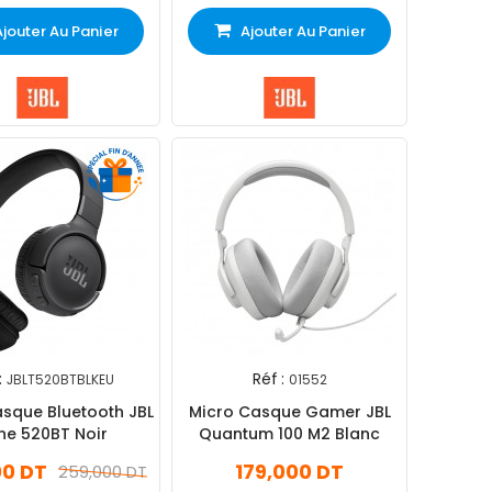
Ajouter Au Panier
Ajouter Au Panier
:
Réf :
JBLT520BTBLKEU
01552
sque Bluetooth JBL
Micro Casque Gamer JBL
ne 520BT Noir
Quantum 100 M2 Blanc
00 DT
179,000 DT
259,000 DT