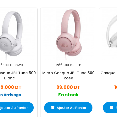
f :
Réf :
JBLT500WH
JBLT500PK
asque JBL Tune 500
Micro Casque JBL Tune 500
Casque F
Blanc
Rose
99,000 DT
99,000 DT
1
En stock
En Arrivage
jouter Au Panier
Ajouter Au Panier