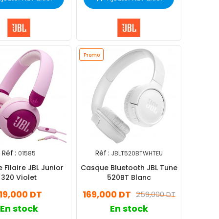
Promo
Réf :
Réf :
01585
JBLT520BTWHTEU
Filaire JBL Junior
Casque Bluetooth JBL Tune
320 Violet
520BT Blanc
119,000 DT
169,000 DT
259,000 DT
En stock
En stock