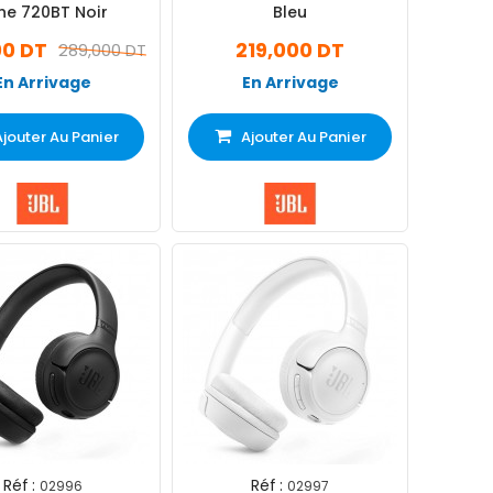
ne 720BT Noir
Bleu
00 DT
219,000 DT
289,000 DT
En Arrivage
En Arrivage
Ajouter Au Panier
Ajouter Au Panier
Réf :
Réf :
02996
02997