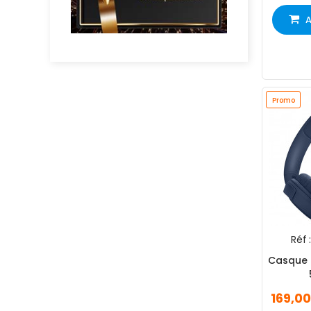
A
Promo
Réf :
Casque 
169,0