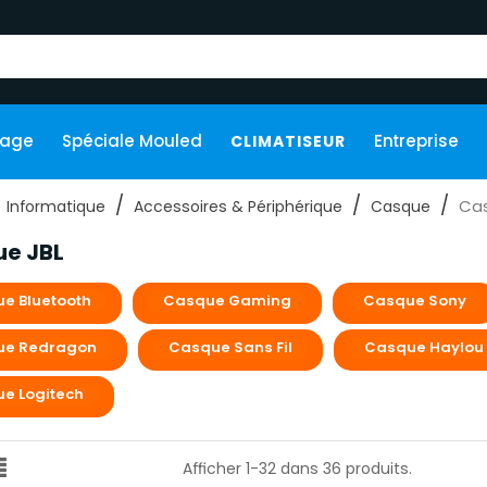
kage
Spéciale Mouled
Entreprise
CLIMATISEUR
Cas
Informatique
Accessoires & Périphérique
Casque
e JBL
e Bluetooth
Casque Gaming
Casque Sony
ue Redragon
Casque Sans Fil
Casque Haylou
e Logitech
Afficher 1-32 dans 36 produits.