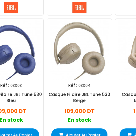
Réf :
Réf :
03003
03004
ilaire JBL Tune 530
Casque Filaire JBL Tune 530
Casque
Bleu
Beige
09,000 DT
109,000 DT
En stock
En stock
jouter Au Panier
Ajouter Au Panier