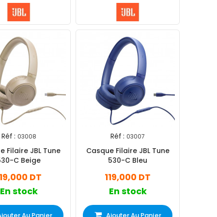
Réf :
Réf :
03008
03007
 Filaire JBL Tune
Casque Filaire JBL Tune
530-C Beige
530-C Bleu
119,000 DT
119,000 DT
En stock
En stock
Ajouter Au Panier
Ajouter Au Panier