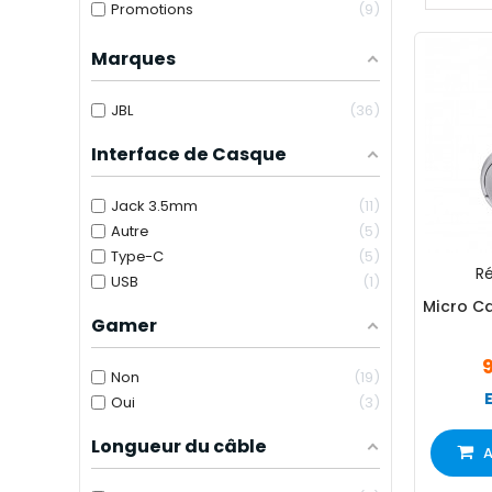
Promotions
9
Marques
JBL
36
Interface de Casque
Jack 3.5mm
11
Autre
5
Type-C
5
Ré
USB
1
Micro C
Gamer
Non
19
Oui
3
Longueur du câble
A