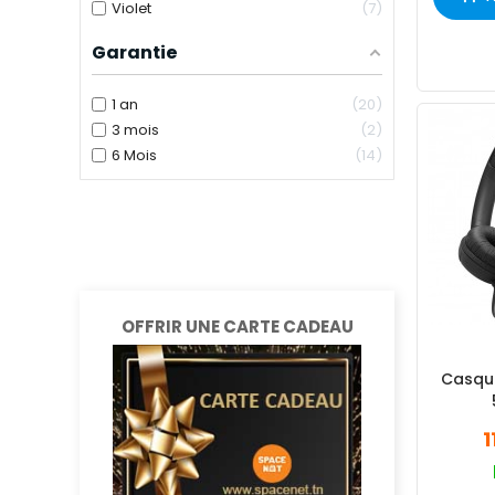
Violet
7
Garantie
1 an
20
3 mois
2
6 Mois
14
OFFRIR UNE CARTE CADEAU
Casque
1