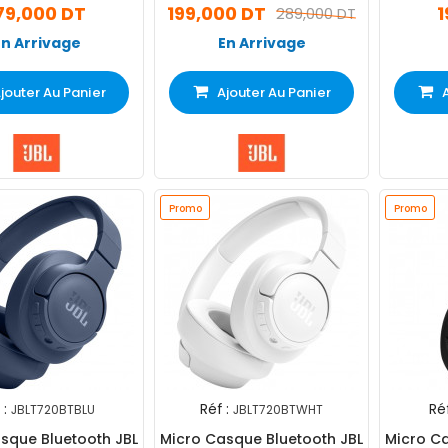
79,000 DT
199,000 DT
1
289,000 DT
En Arrivage
En Arrivage
jouter Au Panier
Ajouter Au Panier
Promo
Promo
 :
Réf :
Réf
JBLT720BTBLU
JBLT720BTWHT
sque Bluetooth JBL
Micro Casque Bluetooth JBL
Micro Ca