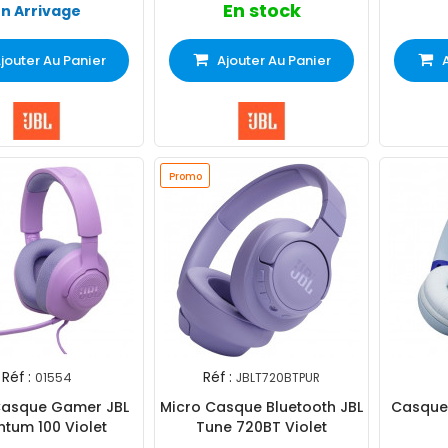
En stock
En Arrivage
jouter Au Panier
Ajouter Au Panier
Promo
Réf :
Réf :
01554
JBLT720BTPUR
Casque Gamer JBL
Micro Casque Bluetooth JBL
Casque 
tum 100 Violet
Tune 720BT Violet