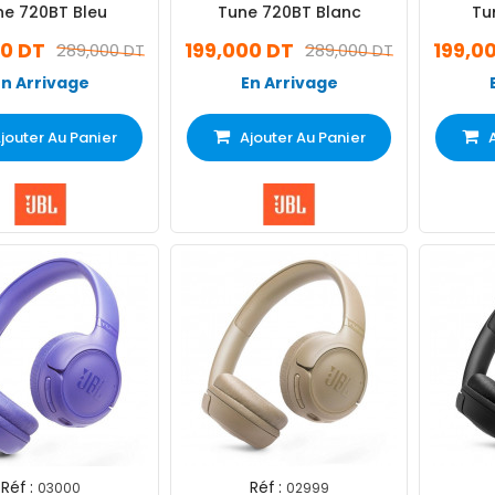
ne 720BT Bleu
Tune 720BT Blanc
Tu
00 DT
199,000 DT
199,0
289,000 DT
289,000 DT
En Arrivage
En Arrivage
jouter Au Panier
Ajouter Au Panier
Réf :
Réf :
03000
02999