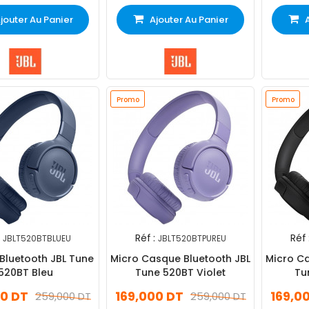
jouter Au Panier
Ajouter Au Panier
Promo
Promo
Réf :
Réf 
JBLT520BTBLUEU
JBLT520BTPUREU
Bluetooth JBL Tune
Micro Casque Bluetooth JBL
Micro Ca
520BT Bleu
Tune 520BT Violet
Tu
00 DT
169,000 DT
169,0
259,000 DT
259,000 DT