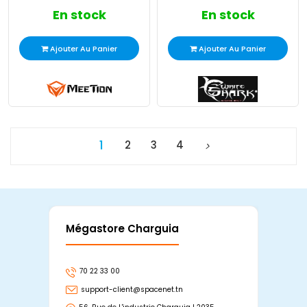
En stock
En stock
Ajouter Au Panier
Ajouter Au Panier
1
2
3
4
Mégastore Charguia
Mag
70 22 33 00
7
support-client@spacenet.tn
s