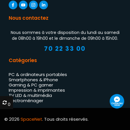
Nous contactez
Nous sommes à votre disposition du lundi au samedi
de 08h00 à 19h00 et le dimanche de 09h00 à 15h00.
70 22 33 00
Catégories
PC & ordinateurs portables
Smartphones & iPhone
Gaming & PC gamer
Impression & imprimantes
TV LED & multimédia
Électroménager
0
0
Contactez
nous
© 2026
SpaceNet
. Tous droits réservés.