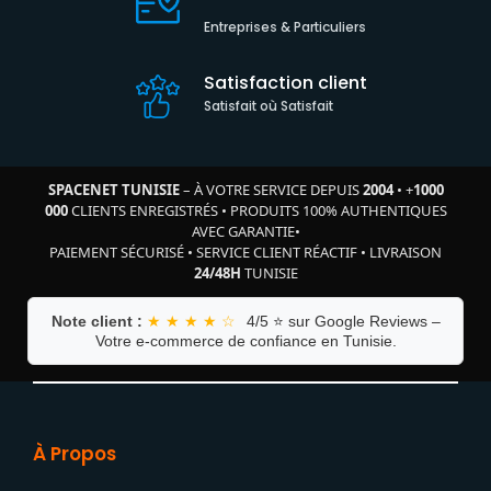
Entreprises & Particuliers
Satisfaction client
Satisfait où Satisfait
SPACENET TUNISIE
– À VOTRE SERVICE DEPUIS
2004
•
+
1000
000
CLIENTS ENREGISTRÉS
•
PRODUITS 100% AUTHENTIQUES
AVEC GARANTIE
•
PAIEMENT SÉCURISÉ
•
SERVICE CLIENT RÉACTIF
•
LIVRAISON
24/48H
TUNISIE
Note client :
★ ★ ★ ★ ☆
4/5 ⭐ sur Google Reviews –
Votre e-commerce de confiance en Tunisie.
À Propos