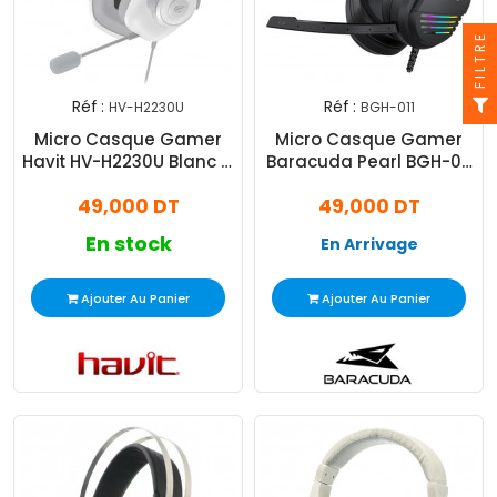
FILTRE
Réf :
Réf :
HV-H2230U
BGH-011
Micro Casque Gamer
Micro Casque Gamer
Havit HV-H2230U Blanc &
Baracuda Pearl BGH-011
Gris
Noir
49,000 DT
49,000 DT
En stock
En Arrivage
Ajouter Au Panier
Ajouter Au Panier