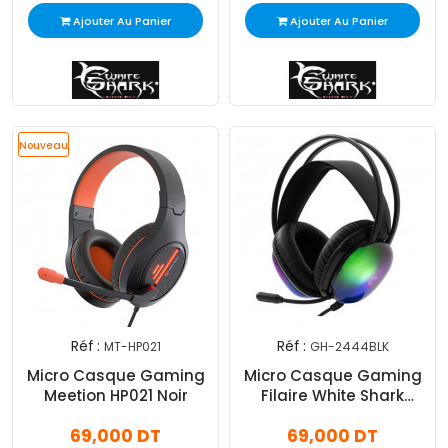
Ajouter Au Panier
Ajouter Au Panier
Nouveau
Réf :
Réf :
MT-HP021
GH-2444BLK
Micro Casque Gaming
Micro Casque Gaming
Meetion HP021 Noir
Filaire White Shark
Peacock Noir
69,000 DT
69,000 DT