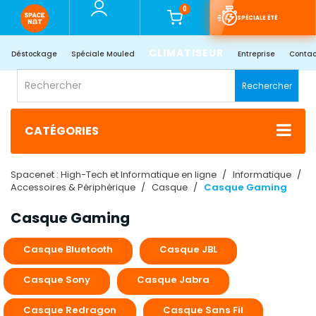
0
SPÉCIALE ÉTÉ
CLIMATISEUR
Déstockage
Spéciale Mouled
Entreprise
Contac
Rechercher
CATÉGORIES
Spacenet : High-Tech et Informatique en ligne
Informatique
Accessoires & Périphérique
Casque
Casque Gaming
Casque Gaming
Casque Bluetooth
Casque JBL
Casque Sony
Casque Jabra
Casque Redragon
Casque Sans Fil