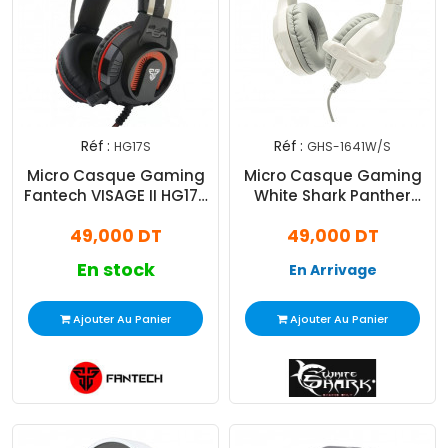
Réf :
Réf :
HG17S
GHS-1641W/S
Micro Casque Gaming
Micro Casque Gaming
Fantech VISAGE II HG17S
White Shark Panther
RGB Noir
Blanc & Silver GHS-
49,000 DT
49,000 DT
1641W/S
En stock
En Arrivage
Ajouter Au Panier
Ajouter Au Panier