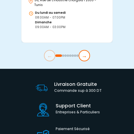
56, Rue de L'industrie Charguia I 2035 -
25
Tunis
Tu
Du lundi au samedi
D
08:00AM - 07:00PM
0
Dimanche
D
09:00AM - 03:00PM
0
←
→
Livraison Gratuite
Commande sup à 300 DT
Support Client
Entreprises & Particuliers
Paiement Sécurisé