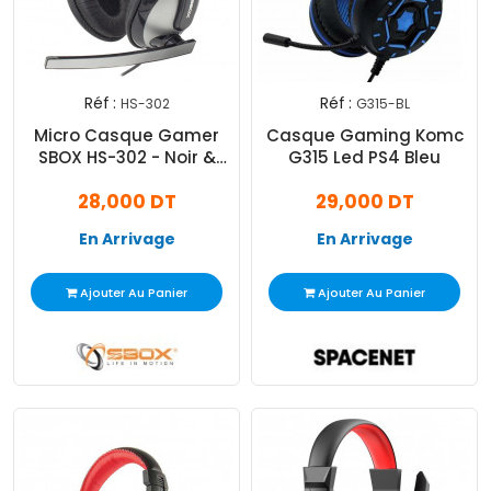
Réf :
Réf :
HS-302
G315-BL
Micro Casque Gamer
Casque Gaming Komc
SBOX HS-302 - Noir &
G315 Led PS4 Bleu
Gris
28,000 DT
29,000 DT
En Arrivage
En Arrivage
Ajouter Au Panier
Ajouter Au Panier