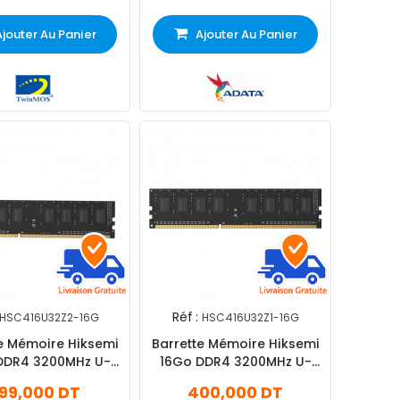
Ajouter Au Panier
Ajouter Au Panier
Réf :
HSC416U32Z2-16G
HSC416U32Z1-16G
e Mémoire Hiksemi
Barrette Mémoire Hiksemi
DDR4 3200MHz U-
16Go DDR4 3200MHz U-
Dimm
Dimm
99,000 DT
400,000 DT