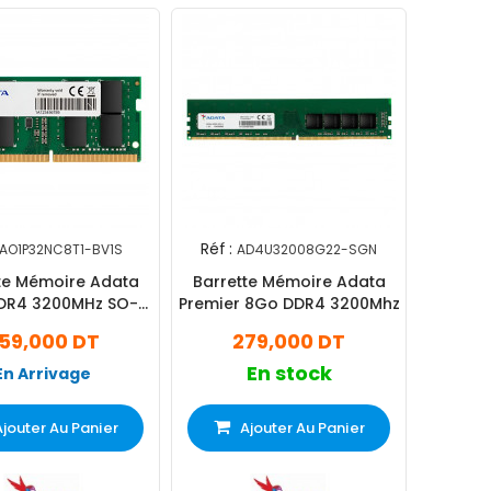
Réf :
AO1P32NC8T1-BV1S
AD4U32008G22-SGN
te Mémoire Adata
Barrette Mémoire Adata
DR4 3200MHz SO-
Premier 8Go DDR4 3200Mhz
DIMM
59,000 DT
279,000 DT
En stock
En Arrivage
Ajouter Au Panier
Ajouter Au Panier