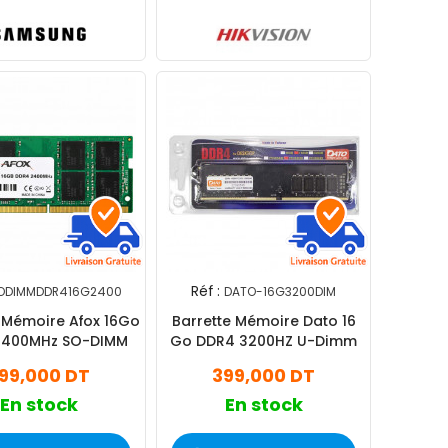
Réf :
ODIMMDDR416G2400
DATO-16G3200DIM
 Mémoire Afox 16Go
Barrette Mémoire Dato 16
2400MHz SO-DIMM
Go DDR4 3200HZ U-Dimm
99,000 DT
399,000 DT
En stock
En stock