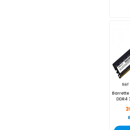
Réf 
Barrett
DDR4 
3