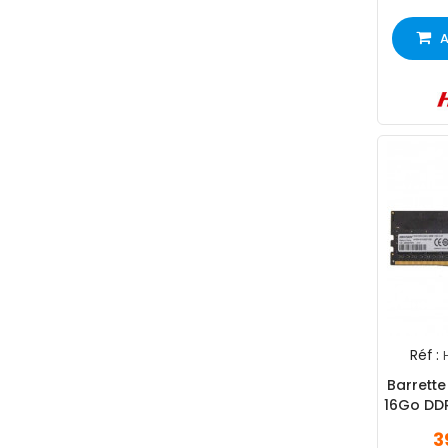
A
Réf :
Barrette
16Go DD
3