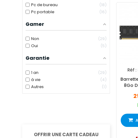
Pc de bureau
18
Pc portable
16
Gamer
Non
29
Oui
5
Garantie
Réf :
1 an
29
Barrett
à vie
4
8Go D
Autres
1
2
A
OFFRIR UNE CARTE CADEAU