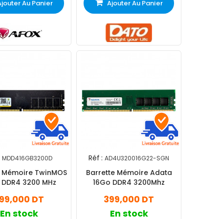
Ajouter Au Panier
Ajouter Au Panier
Réf :
MDD416GB3200D
AD4U320016G22-SGN
e Mémoire TwinMOS
Barrette Mémoire Adata
 DDR4 3200 MHz
16Go DDR4 3200Mhz
99,000 DT
399,000 DT
En stock
En stock