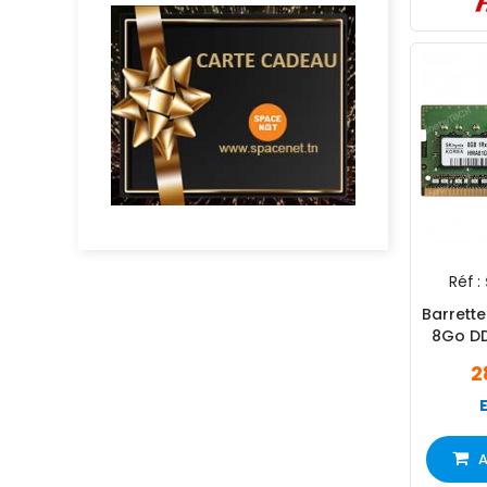
Réf :
Barrett
8Go D
2
A