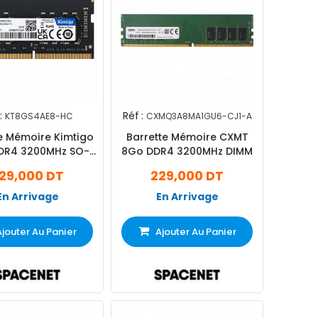
:
Réf :
KT8GS4AE8-HC
CXMQ3A8MA1GU6-CJ1-A
e Mémoire Kimtigo
Barrette Mémoire CXMT
DR4 3200MHz SO-
8Go DDR4 3200MHz DIMM
DIMM
29,000 DT
229,000 DT
En Arrivage
En Arrivage
Ajouter Au Panier
Ajouter Au Panier