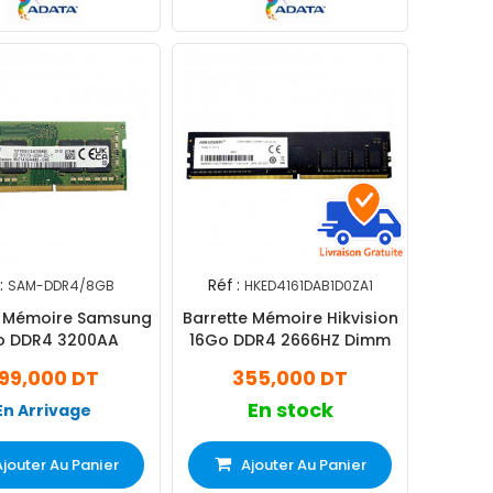
:
Réf :
SAM-DDR4/8GB
HKED4161DAB1D0ZA1
e Mémoire Samsung
Barrette Mémoire Hikvision
o DDR4 3200AA
16Go DDR4 2666HZ Dimm
99,000 DT
355,000 DT
En stock
En Arrivage
Ajouter Au Panier
Ajouter Au Panier