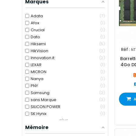
Marques
Adata
7
Afox
1
Crucial
1
Dato
1
Hiksemi
5
Réf :
N
HikVision
2
Innovation.it
2
Barret
4Go D
LEXAR
1
MICRON
1
Nanya
1
PNY
1
Samsung
2
A
sans Marque
3
SILICON POWER
1
SK Hynix
1
plus...
Mémoire