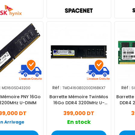
:
Réf :
Réf :
MD16GSD43200
TMD416GB3200D16BKX7
S
e Mémoire PNY 16Go
Barrette Mémoire TwinMos
Barrette
3200MHz U-DIMM
16Go DDR4 3200MHz U-
DDR4 
DIMM
99,000 DT
399,000 DT
3
En stock
En Arrivage