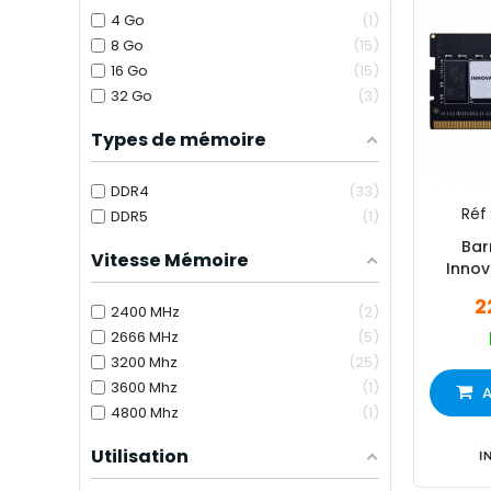
4 Go
1
8 Go
15
16 Go
15
32 Go
3
Types de mémoire
DDR4
33
Réf 
DDR5
1
Bar
Vitesse Mémoire
Innov
266
2
2400 MHz
2
2666 MHz
5
3200 Mhz
25
3600 Mhz
1
A
4800 Mhz
1
Utilisation