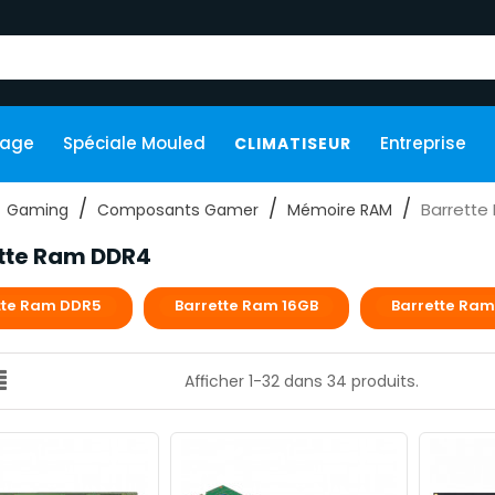
kage
Spéciale Mouled
Entreprise
CLIMATISEUR
Barrette
Gaming
Composants Gamer
Mémoire RAM
tte Ram DDR4
tte Ram DDR5
Barrette Ram 16GB
Barrette Ram
Afficher 1-32 dans 34 produits.