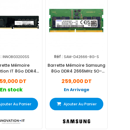
:
Réf :
INNO8G3200SS
SAM-D42666-8G-S
rette Mémoire
Barrette Mémoire Samsung
tion IT 8Go DDR4
8Go DDR4 2666MHz SO-
00MHz U-DIMM
DIMM
59,000 DT
259,000 DT
En stock
En Arrivage
Ajouter Au Panier
Ajouter Au Panier