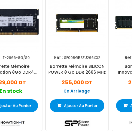
:
Réf :
Réf 
IT-2666-8G/S0
SP008GBSFU266X02
rette Mémoire
Barrette Mémoire SILICON
Bar
ation 8Go DDR4
POWER 8 Go DDR 2666 MHz
Innova
6Mhz SO-DIMM
32
29,000 DT
255,000 DT
2
En stock
En Arrivage
jouter Au Panier
Ajouter Au Panier