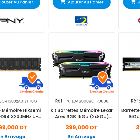
jouter Au Panier
Ajouter Au Panier
Réf :
Réf :
SC416U32A01Z1-16G
PK-LD4BU008G-R3600
e Mémoire Hiksemi
Kit Barrettes Mémoire Lexar
Barrett
DDR4 3200MHz U-
Ares RGB 16Go (2x8Go)
16Go
Dimm
DDR4 3600MHz U-Dimm
99,000 DT
399,000 DT
3
En Arrivage
En Arrivage