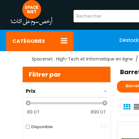
Déstoc
CATÉGORIES
Spacenet : High-Tech et Informatique en ligne
Barre
Filtrer par
Barre
Prix
89
DT
899
DT
Disponible
17