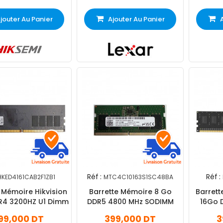
jouter Au Panier
Ajouter Au Panier
Réf :
Réf :
HKED4161CAB2F1ZB1
MTC4C10163S1SC48BA
 Mémoire Hikvision
Barrette Mémoire 8 Go
Barrett
R4 3200HZ U1 Dimm
DDR5 4800 MHz SODIMM
16Go 
99,000 DT
399,000 DT
3