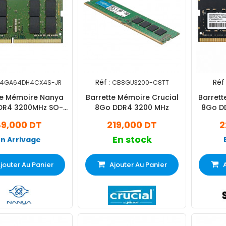
Réf :
Réf 
T4GA64DH4CX4S-JR
CB8GU3200-C8TT
te Mémoire Nanya
Barrette Mémoire Crucial
Barrett
DR4 3200MHz SO-
8Go DDR4 3200 MHz
8Go D
DIMM
89,000 DT
219,000 DT
2
En stock
En Arrivage
jouter Au Panier
Ajouter Au Panier