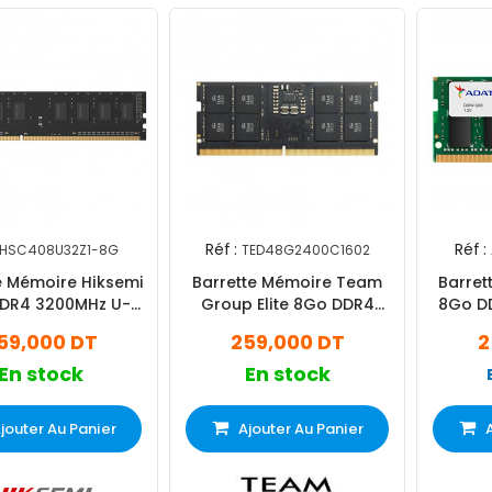
Réf :
Réf :
HSC408U32Z1-8G
TED48G2400C1602
e Mémoire Hiksemi
Barrette Mémoire Team
Barret
DR4 3200MHz U-
Group Elite 8Go DDR4
8Go D
Dimm
2400MHz
59,000 DT
259,000 DT
2
En stock
En stock
jouter Au Panier
Ajouter Au Panier