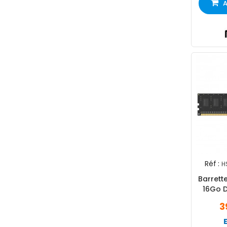
A
Réf :
H
Barrett
16Go 
3