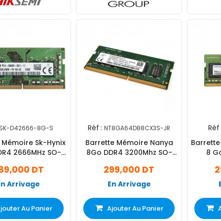
Réf :
Réf 
SK-D42666-8G-S
NT8GA64D88CX3S-JR
e Mémoire Sk-Hynix
Barrette Mémoire Nanya
Barrett
DR4 2666MHz SO-
8Go DDR4 3200Mhz SO-
8 G
DIMM
DIMM
89,000 DT
299,000 DT
2
En Arrivage
En Arrivage
jouter Au Panier
Ajouter Au Panier